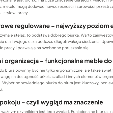
wykonane jest biurko, ma duże znaczenie dla jego trwałości i 
e z metalu mogą dodawać nowoczesności i surowości przestrzen
i stylowi pracy.
iurowe regulowane – najwyższy poziom
trzymałe stelaż, to podstawa dobrego biurka. Warto zainwestow
e dla Twojego ciała podczas długotrwałego siedzenia. Upewn
do pracy i pozwalają na swobodne poruszanie się.
ń i organizacja – funkcjonalne meble d
o biura powinny być nie tylko ergonomiczne, ale także świet
 uwagę na dostępność półek, szuflad i innych elementów org
j. Wybór odpowiedniego biurka do biura jest kluczowy, poni
u.
 pokoju – czyli wygląd ma znaczenie
 ważnym czynnikiem jest jego wygląd. Funkcjonalne biurka, któ