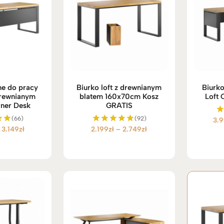
ne do pracy
Biurko loft z drewnianym
Biurk
drewnianym
blatem 160x70cm Kosz
Loft 
ner Desk
GRATIS
(66)
(92)
3.
Zakres
Zakres
3.149
zł
2.199
zł
–
2.749
zł
no
Oceniono
5.00
cen:
cen:
na 5
od
od
2.599zł
2.199zł
do
do
3.149zł
2.749zł