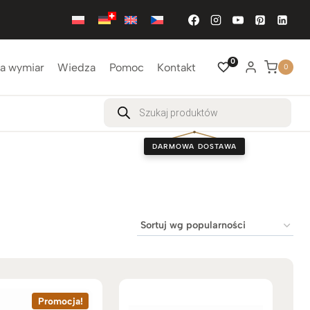
0
a wymiar
Wiedza
Pomoc
Kontakt
0
Wyszukiwarka
produktów
DARMOWA DOSTAWA
Promocja!