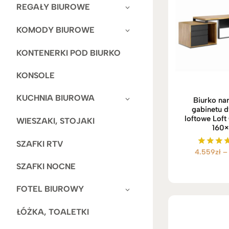
REGAŁY BIUROWE
KOMODY BIUROWE
KONTENERKI POD BIURKO
KONSOLE
KUCHNIA BIUROWA
Biurko na
gabinetu d
loftowe Loft 
WIESZAKI, STOJAKI
160
SZAFKI RTV
4.559
zł
–
Ocenio
5.00
SZAFKI NOCNE
na 5
FOTEL BIUROWY
ŁÓŻKA, TOALETKI