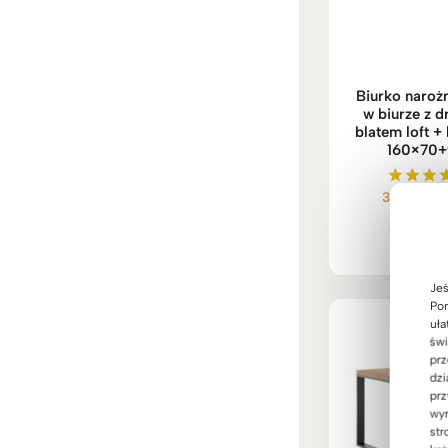
Biurko naroż
w biurze z 
blatem loft +
160×70
3.799
zł
–
Ocenio
5.00
na 5
Jeś
Pom
uła
świ
prz
dzi
prz
wyr
str