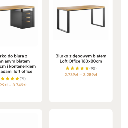
rko do biura z
Biurko z dębowym blatem
wnianym blatem
Loft Office 160x80cm
cm i kontenerkiem
(90)
ladami loft office
Zakres
2.739
zł
–
3.289
zł
Oceniono
(71)
5.00
cen:
na 5
Zakres
199
zł
–
3.749
zł
Oceniono
od
5.00
cen:
2.739zł
na 5
od
do
3.199zł
3.289zł
do
3.749zł