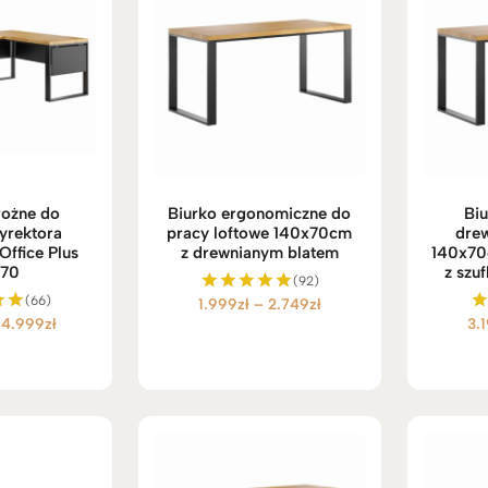
rożne do
Biurko ergonomiczne do
Biu
yrektora
pracy loftowe 140x70cm
dre
Office Plus
z drewnianym blatem
140x70
×70
z szuf
(92)
(66)
Zakres
1.999
zł
–
2.749
zł
Oceniono
Zakres
4.999
zł
3.
5.00
no
cen:
na 5
cen:
od
od
1.999zł
4.559zł
do
do
2.749zł
4.999zł