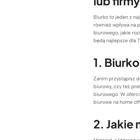
lub firm
Biurko to jeden z n
również wpływa na p
biurowego, jakie ro
będą najlepsze dla T
1. Biurk
Zanim przystąpisz d
biurowy, czy też pr
biurowego. W oferci
biurowe na home off
2. Jakie