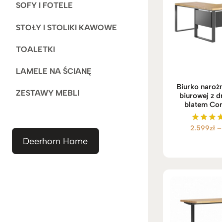
SOFY I FOTELE
STOŁY I STOLIKI KAWOWE
TOALETKI
LAMELE NA ŚCIANĘ
Biurko naroż
ZESTAWY MEBLI
biurowej z 
blatem Cor
2.599
zł
–
Ocenio
5.00
Deerhorn Home
na 5