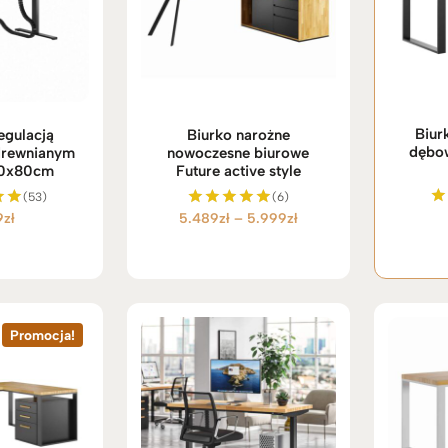
Biur
egulacją
Biurko narożne
dębow
drewnianym
nowoczesne biurowe
60x80cm
Future active style
(53)
(6)
Zakres
9
zł
5.489
zł
–
5.999
zł
O
no
Oceniono
5.00
cen:
na 5
od
5.489zł
do
5.999zł
Promocja!