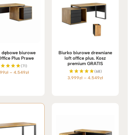
o dębowe biurowe
Biurko biurowe drewniane
Office Plus Prawe
loft office plus. Kosz
premium GRATIS
(71)
(68)
Zakres
999
zł
–
4.549
zł
Oceniono
Zakres
3.999
zł
–
4.549
zł
5.00
Oceniono
cen:
na 5
5.00
cen:
od
na 5
od
3.999zł
3.999zł
do
do
4.549zł
4.549zł