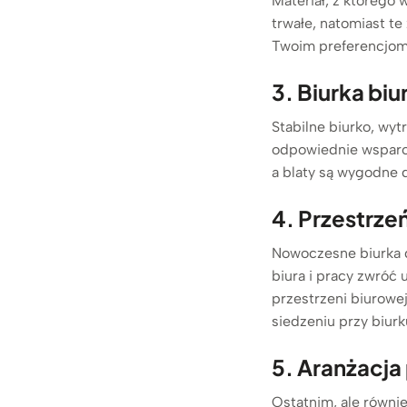
Materiał, z którego 
trwałe, natomiast t
Twoim preferencjom 
3. Biurka b
Stabilne biurko, wy
odpowiednie wsparci
a blaty są wygodne 
4. Przestrze
Nowoczesne biurka d
biura i pracy zwróć
przestrzeni biurowe
siedzeniu przy biurk
5. Aranżacja
Ostatnim, ale równie