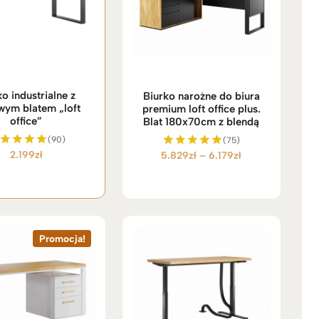
ko industrialne z
Biurko narożne do biura
ym blatem „loft
premium loft office plus.
office”
Blat 180x70cm z blendą
(90)
(75)
2.199
zł
Zakres
5.829
zł
–
6.179
zł
ceniono
Oceniono
5.00
5.00
cen:
na 5
na 5
od
5.829zł
do
6.179zł
Promocja!