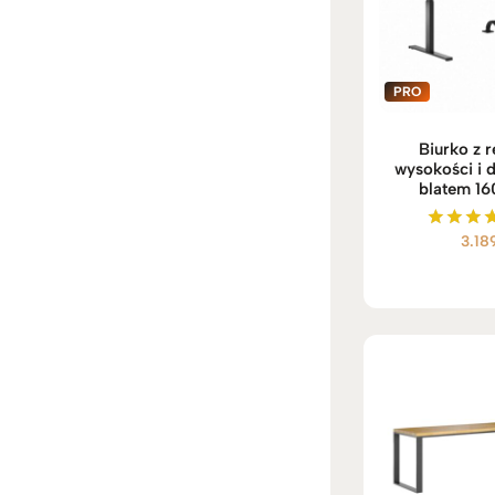
Biurko z r
wysokości i 
blatem 1
3.18
Ocenio
5.00
na 5