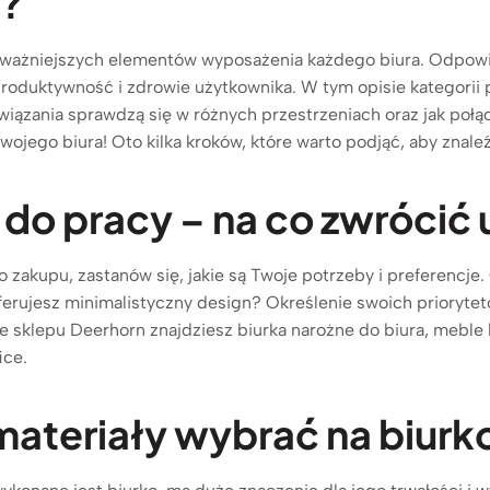
y?
ajważniejszych elementów wyposażenia każdego biura. Odpowie
roduktywność i zdrowie użytkownika. W tym opisie kategorii
związania sprawdzą się w różnych przestrzeniach oraz jak połą
wojego biura! Oto kilka kroków, które warto podjąć, aby znaleź
o do pracy – na co zwróc
o zakupu, zastanów się, jakie są Twoje potrzeby i preferencje
eferujesz minimalistyczny design? Określenie swoich priory
e sklepu Deerhorn znajdziesz biurka narożne do biura, meble 
ice.
 materiały wybrać na biurk