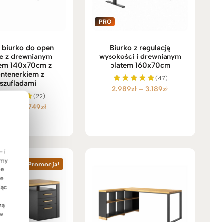
e biurko do open
Biurko z regulacją
ce z drewnianym
wysokości i drewnianym
tem 140x70cm z
blatem 160x70cm
ntenerkiem z
(47)
szufladami
Zakres
2.989
zł
–
3.189
zł
Oceniono
(22)
5.00
cen:
na 5
Zakres
199
zł
–
3.749
zł
ceniono
od
5.00
cen:
2.989zł
na 5
od
do
3.199zł
3.189zł
do
- i
3.749zł
emy
Promocja!
ne
ie
jąc
zą
 w