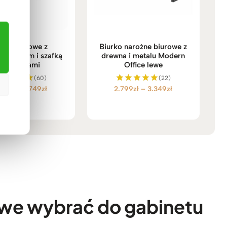
urko biurowe z
Biurko narożne biurowe z
m blatem i szafką
drewna i metalu Modern
z szufladami
Office lewe
(60)
(22)
Zakres
Zakres
199
zł
–
3.749
zł
2.799
zł
–
3.349
zł
ceniono
Oceniono
5.00
5.00
cen:
cen:
na 5
na 5
od
od
3.199zł
2.799zł
do
do
3.749zł
3.349zł
rowe wybrać do gabinetu