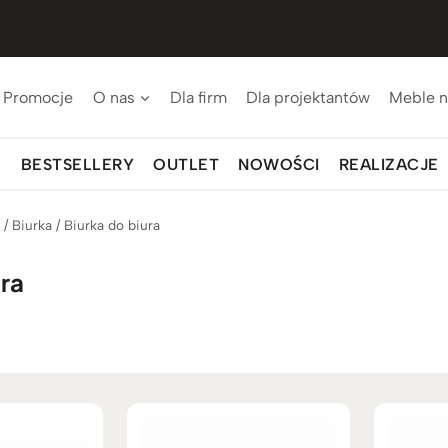
Promocje
O nas
Dla firm
Dla projektantów
Meble n
BESTSELLERY
OUTLET
NOWOŚCI
REALIZACJE
p
/
Biurka
/
Biurka do biura
ura