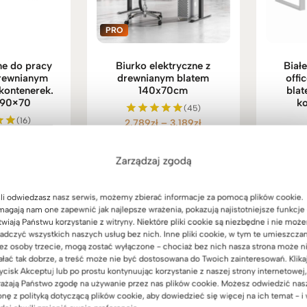
ne do pracy
Biurko elektryczne z
Biał
drewnianym
drewnianym blatem
offi
 kontenerek.
140x70cm
bla
+90×70
ko
(45)
(16)
Zakres
2.789
zł
–
3.189
zł
Oceniono
Zakres
4.349
zł
5.00
no
cen:
na 5
3.
O
cen:
od
Zarządzaj zgodą
od
2.789zł
3.799zł
do
do
3.189zł
li odwiedzasz nasz serwis, możemy zbierać informacje za pomocą plików cookie.
4.349zł
agają nam one zapewnić jak najlepsze wrażenia, pokazują najistotniejsze funkcje 
twiają Państwu korzystanie z witryny. Niektóre pliki cookie są niezbędne i nie moż
adczyć wszystkich naszych usług bez nich. Inne pliki cookie, w tym te umieszcza
ez osoby trzecie, mogą zostać wyłączone - chociaż bez nich nasza strona może n
ałać tak dobrze, a treść może nie być dostosowana do Twoich zainteresowań. Klika
ycisk Akceptuj lub po prostu kontynuując korzystanie z naszej strony internetowej,
ażają Państwo zgodę na używanie przez nas plików cookie. Możesz odwiedzić nas
onę z polityką dotyczącą plików cookie, aby dowiedzieć się więcej na ich temat - i