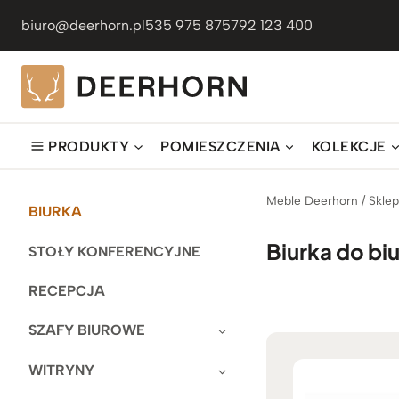
Przejdź
biuro@deerhorn.pl
535 975 875
792 123 400
do
treści
PRODUKTY
POMIESZCZENIA
KOLEKCJE
Meble Deerhorn
/
Skle
BIURKA
Biurka do bi
STOŁY KONFERENCYJNE
RECEPCJA
SZAFY BIUROWE
WITRYNY