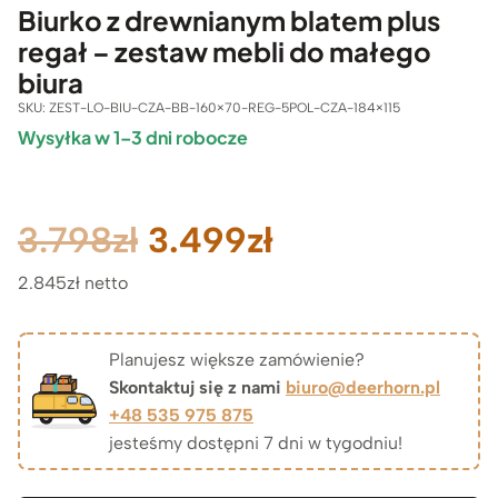
Biurko z drewnianym blatem plus
regał – zestaw mebli do małego
biura
SKU:
ZEST-LO-BIU-CZA-BB-160×70-REG-5POL-CZA-184×115
Wysyłka w 1–3 dni robocze
Pierwotna
Aktualna
3.798
zł
3.499
zł
2.845zł netto
cena
cena
wynosiła:
wynosi:
Planujesz większe zamówienie?
Skontaktuj się z nami
biuro@deerhorn.pl
3.798zł.
3.499zł.
+48 535 975 875
jesteśmy dostępni 7 dni w tygodniu!