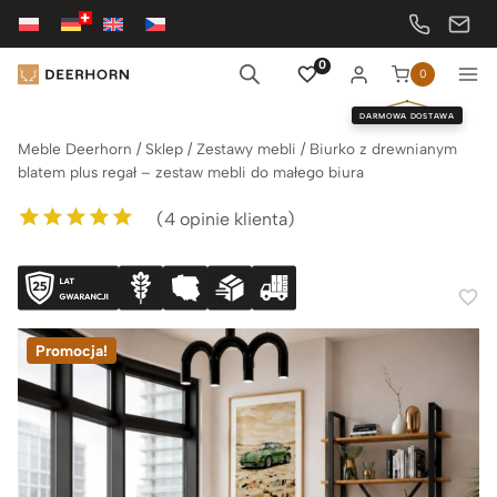
Przejdź
do
treści
0
0
DARMOWA DOSTAWA
Meble Deerhorn
/
Sklep
/
Zestawy mebli
/
Biurko z drewnianym
blatem plus regał – zestaw mebli do małego biura
(
4
opinie klienta)
Oceniony
4
5.00
na 5 na
podstawie
ocen klientów
Promocja!