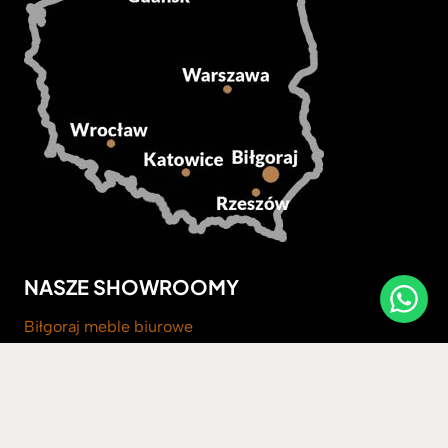
NASZE SHOWROOMY
Biłgoraj meble biurowe
Warszawa meble biurowe, gabinetowe
Meble loftowe do gabinetu Katowice
Rzeszów meble do biura i gabinetu
Wrocław meble loftowe