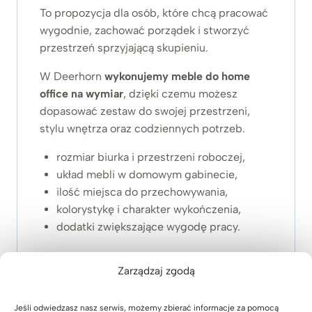
To propozycja dla osób, które chcą pracować
wygodnie, zachować porządek i stworzyć
przestrzeń sprzyjającą skupieniu.
W Deerhorn
wykonujemy meble do home
office na wymiar
, dzięki czemu możesz
dopasować zestaw do swojej przestrzeni,
stylu wnętrza oraz codziennych potrzeb.
rozmiar biurka i przestrzeni roboczej,
układ mebli w domowym gabinecie,
ilość miejsca do przechowywania,
kolorystykę i charakter wykończenia,
dodatki zwiększające wygodę pracy.
Zapraszamy do kontaktu
Zarządzaj zgodą
Chętnie pomożemy dobrać odpowiedni
zestaw oraz przygotujemy indywidualną
Jeśli odwiedzasz nasz serwis, możemy zbierać informacje za pomocą