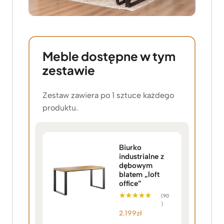
Meble dostępne w tym
zestawie
Zestaw zawiera po 1 sztuce każdego
produktu.
Biurko
industrialne z
dębowym
blatem „loft
office”
(90
)
Oceniono
5.00
2.199
zł
na 5