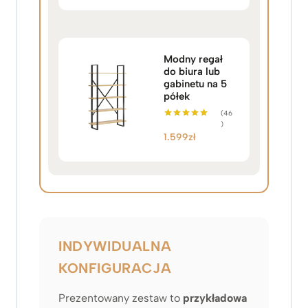
Modny regał
do biura lub
gabinetu na 5
półek
(46
)
Oceniono
5.00
1.599
zł
na 5
INDYWIDUALNA
KONFIGURACJA
Prezentowany zestaw to
przykładowa