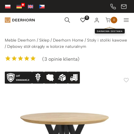
Przejdź
do
treści
0
0
DARMOWA DOSTAWA
Meble Deerhorn
/
Sklep
/
Deerhorn Home
/
Stoły i stoliki kawowe
/
Dębowy stół okrągły w kolorze naturalnym
(
3
opinie klienta)
Oceniony
3
5.00
na 5 na
podstawie
ocen klientów