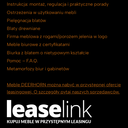
Instrukcja: montaż, regulacja i praktyczne porady
Ostrzeżenia w użytkowaniu mebli
Pielęgnacja blatów
Blaty drewniane
Firma meblowa z rogami/porożem jelenia w logo
Meble biurowe z certyfikatami
Biurka z blatem o nietypowym kształcie
Pomoc – F.A.Q.
Metamorfozy biur i gabinetów
Meble DEERHORN można nabyć w przystępnej ofercie
leasingowej. O szczegóły pytaj naszych sprzedawców.