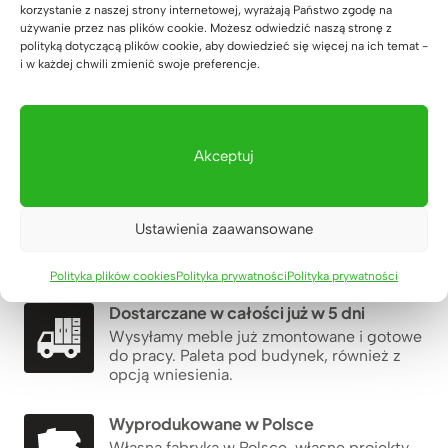
korzystanie z naszej strony internetowej, wyrażają Państwo zgodę na
używanie przez nas plików cookie. Możesz odwiedzić naszą stronę z
polityką dotyczącą plików cookie, aby dowiedzieć się więcej na ich temat -
i w każdej chwili zmienić swoje preferencje.
Dla firm, które chcą czegoś więcej
Akceptuj
25 lat gwarancji
Używamy najlepszych materiałów –
leżakowanego dębu, stali i polskich płyt
Ustawienia zaawansowane
meblowych. Świadczymy serwis
pogwarancyjny.
Polityka plików cookies
Polityka prywatności
Polityka prywatności
Dostarczane w całości już w 5 dni
Wysyłamy meble już zmontowane i gotowe
do pracy. Paleta pod budynek, również z
opcją wniesienia.
Wyprodukowane w Polsce
Własna fabryka w Polsce, własne projekty