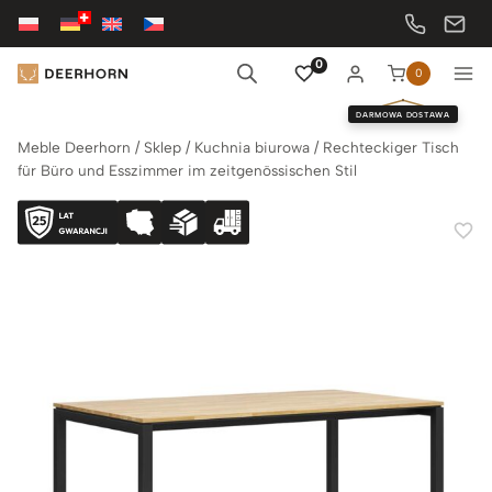
Przejdź
do
treści
0
0
DARMOWA DOSTAWA
Meble Deerhorn
/
Sklep
/
Kuchnia biurowa
/
Rechteckiger Tisch
für Büro und Esszimmer im zeitgenössischen Stil