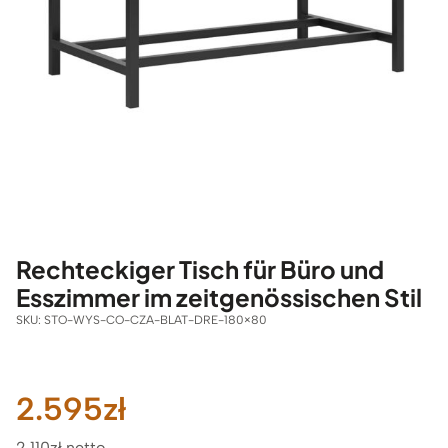
Rechteckiger Tisch für Büro und
Esszimmer im zeitgenössischen Stil
SKU:
STO-WYS-CO-CZA-BLAT-DRE-180×80
2.595
zł
2.110zł netto