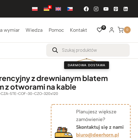
0
a wymiar
Wiedza
Pomoc
Kontakt
0
Wyszukiwarka
produktów
DARMOWA DOSTAWA
rencyjny z drewnianym blatem
 z otworami na kable
-CZA-STE-COF-30-CZO-320x120
Planujesz większe
zamówienie?
Skontaktuj się z nami
biuro@deerhorn.pl