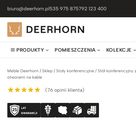
Przejdź
biuro@deerhorn.pl
535 975 875
792 123 400
do
treści
PRODUKTY
POMIESZCZENIA
KOLEKCJE
Meble Deerhorn
/
Sklep
/
Stoły konferencyjne
/
Stół konferencyjny
otworami na kable
(
76
opinii klienta)
Oceniony
76
5.00
na 5 na
podstawie
ocen
klientów