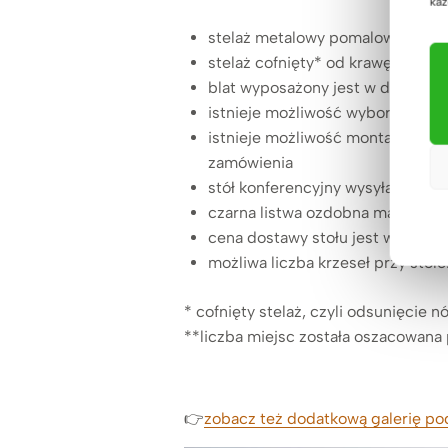
każ
stelaż metalowy pomalowany pro
stelaż cofnięty* od krawędzi bla
blat wyposażony jest w dwa prze
istnieje możliwość wyboru dodat
istnieje możliwość montażu prze
zamówienia
stół konferencyjny wysyłany jest
czarna listwa ozdobna ma szerok
cena dostawy stołu jest wycenian
możliwa liczba krzeseł przy stole
* cofnięty stelaż, czyli odsunięcie 
**liczba miejsc została oszacowana 
👉
zobacz też dodatkową galerię po