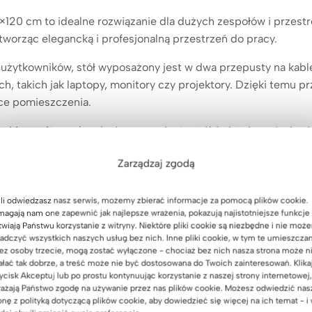
×120 cm to idealne rozwiązanie dla dużych zespołów i przestr
 tworząc elegancką i profesjonalną przestrzeń do pracy.
użytkowników, stół wyposażony jest w dwa przepusty na kable
h, takich jak laptopy, monitory czy projektory. Dzięki temu
yce pomieszczenia.
ość, a uniwersalny design sprawia, że stół świetnie wpisuje s
. To funkcjonalny mebel, który doskonale łączy praktyczność
Zarządzaj zgodą
li odwiedzasz nasz serwis, możemy zbierać informacje za pomocą plików cookie.
agają nam one zapewnić jak najlepsze wrażenia, pokazują najistotniejsze funkcje 
twiają Państwu korzystanie z witryny. Niektóre pliki cookie są niezbędne i nie moż
 cm
adczyć wszystkich naszych usług bez nich. Inne pliki cookie, w tym te umieszcza
ez osoby trzecie, mogą zostać wyłączone - chociaż bez nich nasza strona może n
ałać tak dobrze, a treść może nie być dostosowana do Twoich zainteresowań. Klika
ycisk Akceptuj lub po prostu kontynuując korzystanie z naszej strony internetowej,
ażają Państwo zgodę na używanie przez nas plików cookie. Możesz odwiedzić nas
onę z polityką dotyczącą plików cookie, aby dowiedzieć się więcej na ich temat - i