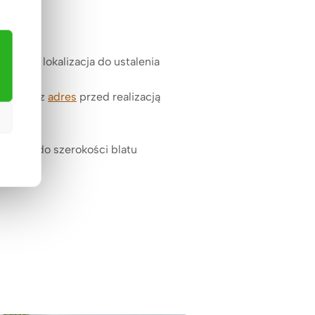
ć oraz lokalizacja do ustalenia
o na nasz
adres
przed realizacją
nalnie do szerokości blatu