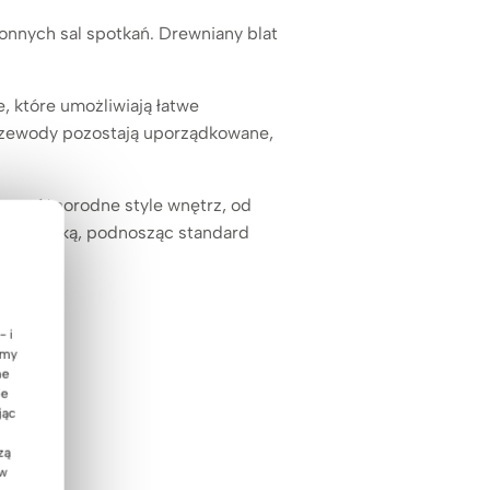
onnych sal spotkań. Drewniany blat
, które umożliwiają łatwe
 przewody pozostają uporządkowane,
ię w różnorodne style wnętrz, od
 z estetyką, podnosząc standard
- i
emy
ne
ie
jąc
zą
 w