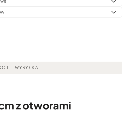
owe
ów
KCJI
WYSYŁKA
 cm z otworami