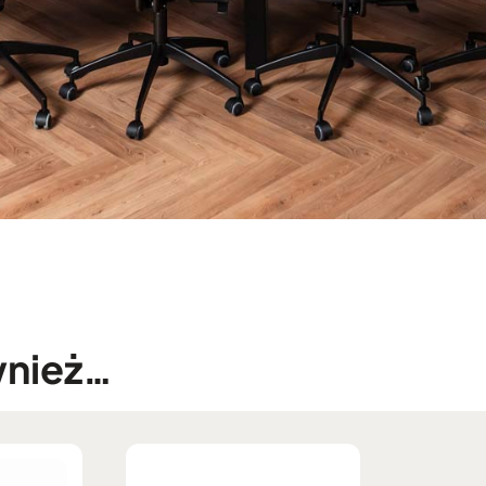
wnież…