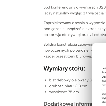
Stół konferencyjny o wymiarach 320
łączy naturalny wygląd z trwałością,
Zaprojektowany z myślą o wygodzie 
podłączenie urządzeń elektronicznyc
co sprzyja efektywnej pracy i estet
Solidna konstrukcja zapewnia stabiln
nowoczesnych po bardziej klasyczne
każdej przestrzeni biurowej.
Wymiary stołu:
Jeś
Pom
uła
blat dębowy olejowany 320×120
świ
prz
grubość blatu: 3,8 cm
dzi
wysokość: 75 cm
prz
wyr
Dodatkowe informacje:
str