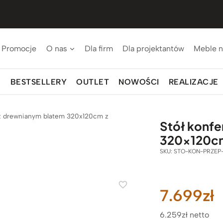
Promocje
O nas
Dla firm
Dla projektantów
Meble n
BESTSELLERY
OUTLET
NOWOŚCI
REALIZACJE
 z drewnianym blatem 320x120cm z
Stół konfe
320x120cm
SKU:
STO-KON-PRZEP
7.699
zł
6.259zł netto