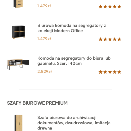
1.479
zł
Oceniony
1
5.00
na 5
na
Biurowa komoda na segregatory z
podstawie
kolekcji Modern Office
oceny
klienta
1.479
zł
Oceniony
18
5.00
na 5
na
Komoda na segregatory do biura lub
podstawie
gabinetu. Szer. 140cm
ocen
klientów
2.829
zł
Oceniony
42
5.00
na 5
na
podstawie
ocen
SZAFY BIUROWE PREMIUM
klientów
Szafa biurowa do archiwizacji
dokumentów, dwudrzwiowa, imitacja
drewna