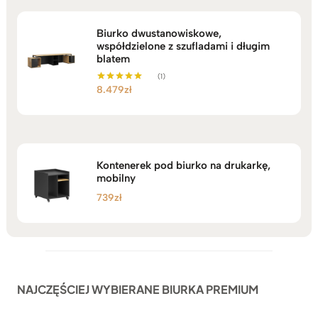
Biurko dwustanowiskowe,
współdzielone z szufladami i długim
blatem
(1)
8.479
zł
Oceniono
5.00
na 5
Kontenerek pod biurko na drukarkę,
mobilny
739
zł
NAJCZĘŚCIEJ WYBIERANE BIURKA PREMIUM