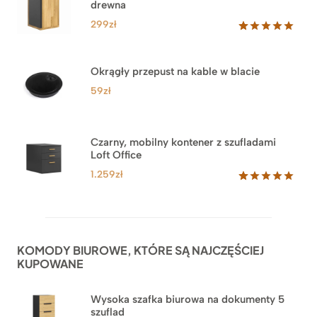
drewna
299
zł
Oceniony
33
5.00
na 5
na
Okrągły przepust na kable w blacie
podstawie
ocen
59
zł
klientów
Czarny, mobilny kontener z szufladami
Loft Office
1.259
zł
Oceniony
52
5.00
na 5
na
podstawie
ocen
KOMODY BIUROWE, KTÓRE SĄ NAJCZĘŚCIEJ
klientów
KUPOWANE
Wysoka szafka biurowa na dokumenty 5
szuflad