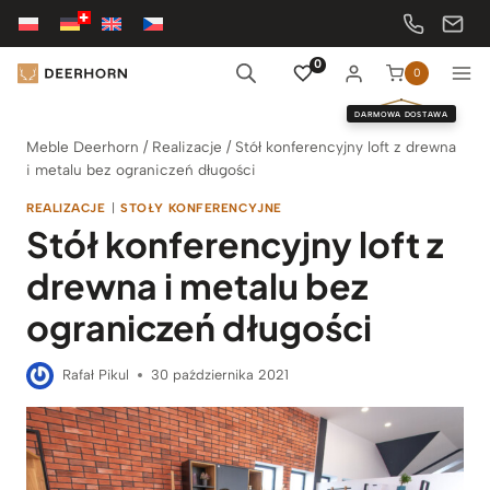
Przejdź
do
treści
0
0
DARMOWA DOSTAWA
Meble Deerhorn
/
Realizacje
/
Stół konferencyjny loft z drewna
i metalu bez ograniczeń długości
REALIZACJE
|
STOŁY KONFERENCYJNE
Stół konferencyjny loft z
drewna i metalu bez
ograniczeń długości
Rafał Pikul
30 października 2021