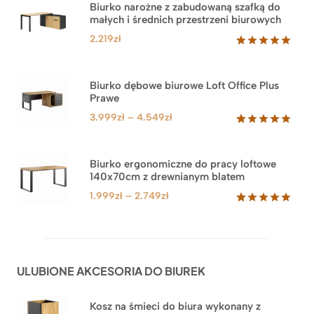
Biurko narożne z zabudowaną szafką do
małych i średnich przestrzeni biurowych
2.219
zł
Oceniony
1
5.00
na 5
na
Biurko dębowe biurowe Loft Office Plus
podstawie
Prawe
oceny
klienta
Zakres
3.999
zł
–
4.549
zł
cen:
Oceniony
71
5.00
na 5
od
na
3.999zł
Biurko ergonomiczne do pracy loftowe
podstawie
140x70cm z drewnianym blatem
do
ocen
klientów
4.549zł
Zakres
1.999
zł
–
2.749
zł
cen:
Oceniony
92
5.00
na 5
od
na
1.999zł
podstawie
do
ocen
ULUBIONE AKCESORIA DO BIUREK
klientów
2.749zł
Kosz na śmieci do biura wykonany z