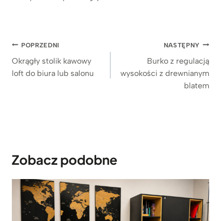
Nawigacja
POPRZEDNI
NASTĘPNY
wpisu
Okrągły stolik kawowy
Burko z regulacją
loft do biura lub salonu
wysokości z drewnianym
blatem
Zobacz podobne