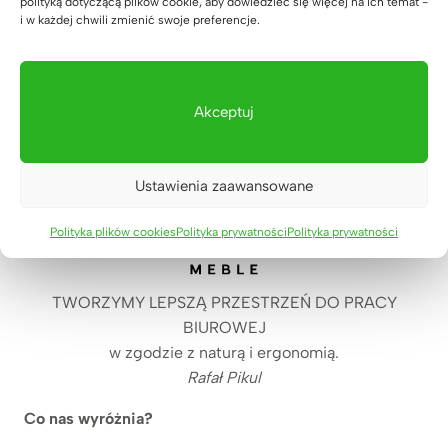
Rolnicze ze Szczecina postawiła na
polityką dotyczącą plików cookie, aby dowiedzieć się więcej na ich temat -
i w każdej chwili zmienić swoje preferencje.
drewniane biurko do swojego
gabinetu?
14 lipca 2026
Akceptuj
Ustawienia zaawansowane
Polityka plików cookies
Polityka prywatności
Polityka prywatności
TWORZYMY LEPSZĄ PRZESTRZEŃ DO PRACY
BIUROWEJ
w zgodzie z naturą i ergonomią.
Rafał Pikul
Co nas wyróżnia?