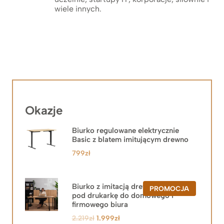
wiele innych.
Okazje
Biurko regulowane elektrycznie
Basic z blatem imitującym drewno
799
zł
Biurko z imitacją drewna z szafką
PRODUKT
PROMOCJA
pod drukarkę do domowego i
W
PROMOCJ
firmowego biura
Pierwotna
Aktualna
2.219
zł
1.999
zł