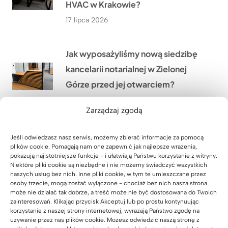
HVAC w Krakowie?
17 lipca 2026
Jak wyposażyliśmy nową siedzibę
kancelarii notarialnej w Zielonej
Górze przed jej otwarciem?
16 lipca 2026
Zarządzaj zgodą
Jak odmieniliśmy gabinet
Jeśli odwiedzasz nasz serwis, możemy zbierać informacje za pomocą
plików cookie. Pomagają nam one zapewnić jak najlepsze wrażenia,
fizjoterapii Hanas w Biłgoraju
pokazują najistotniejsze funkcje - i ułatwiają Państwu korzystanie z witryny.
dzięki nowym meblom na wymiar?
Niektóre pliki cookie są niezbędne i nie możemy świadczyć wszystkich
naszych usług bez nich. Inne pliki cookie, w tym te umieszczane przez
15 lipca 2026
osoby trzecie, mogą zostać wyłączone - chociaż bez nich nasza strona
może nie działać tak dobrze, a treść może nie być dostosowana do Twoich
zainteresowań. Klikając przycisk Akceptuj lub po prostu kontynuując
korzystanie z naszej strony internetowej, wyrażają Państwo zgodę na
Dlaczego Pani Anna z firmy Dotacje
używanie przez nas plików cookie. Możesz odwiedzić naszą stronę z