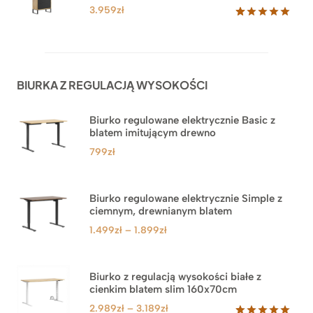
klientów
3.959
zł
Oceniony
45
5.00
na 5
na
podstawie
ocen
BIURKA Z REGULACJĄ WYSOKOŚCI
klientów
Biurko regulowane elektrycznie Basic z
blatem imitującym drewno
799
zł
Biurko regulowane elektrycznie Simple z
ciemnym, drewnianym blatem
Zakres
1.499
zł
–
1.899
zł
cen:
od
1.499zł
Biurko z regulacją wysokości białe z
cienkim blatem slim 160x70cm
do
1.899zł
Zakres
2.989
zł
–
3.189
zł