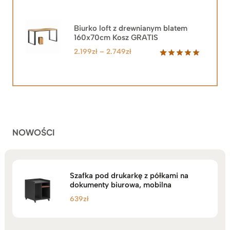
cena
cena
wynosiła:
wynosi:
2.219zł.
1.999zł.
Biurko loft z drewnianym blatem
160x70cm Kosz GRATIS
Zakres
2.199
zł
–
2.749
zł
cen:
Oceniony
92
5.00
na 5
od
na
2.199zł
podstawie
do
ocen
klientów
2.749zł
NOWOŚCI
Szafka pod drukarkę z półkami na
dokumenty biurowa, mobilna
639
zł