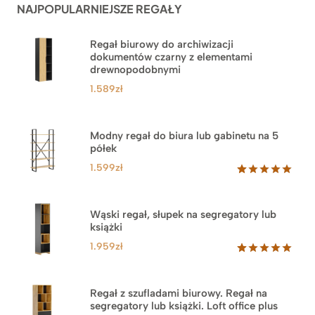
NAJPOPULARNIEJSZE REGAŁY
klientów
Regał biurowy do archiwizacji
dokumentów czarny z elementami
drewnopodobnymi
1.589
zł
Modny regał do biura lub gabinetu na 5
półek
1.599
zł
Oceniony
46
5.00
na 5
na
Wąski regał, słupek na segregatory lub
podstawie
książki
ocen
klientów
1.959
zł
Oceniony
35
5.00
na 5
na
Regał z szufladami biurowy. Regał na
podstawie
segregatory lub książki. Loft office plus
ocen