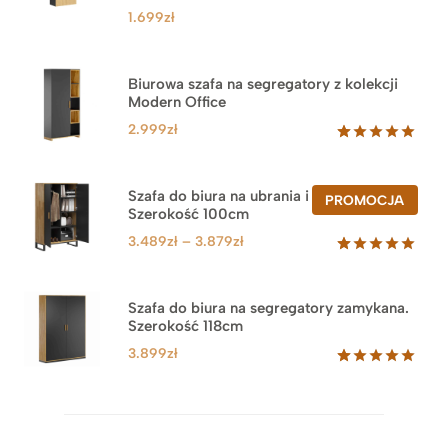
1.699
zł
Biurowa szafa na segregatory z kolekcji
Modern Office
2.999
zł
Oceniony
47
5.00
na 5
na
Szafa do biura na ubrania i segregatory.
PROD
PROMOCJA
podstawie
Szerokość 100cm
W
ocen
PROM
klientów
Zakres
3.489
zł
–
3.879
zł
cen:
Oceniony
44
5.00
na 5
od
na
3.489zł
Szafa do biura na segregatory zamykana.
podstawie
Szerokość 118cm
do
ocen
klientów
3.879zł
3.899
zł
Oceniony
62
5.00
na 5
na
podstawie
ocen