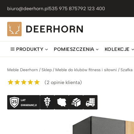
Przejdź
biuro@deerhorn.pl
535 975 875
792 123 400
do
treści
PRODUKTY
POMIESZCZENIA
KOLEKCJE
Meble Deerhorn
/
Sklep
/
Meble do klubów fitness i siłowni
/
Szafka 
(
2
opinie klienta)
Oceniony
2
5.00
na 5 na
podstawie
ocen
klientów