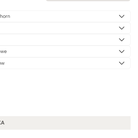
horn
owe
ów
KA