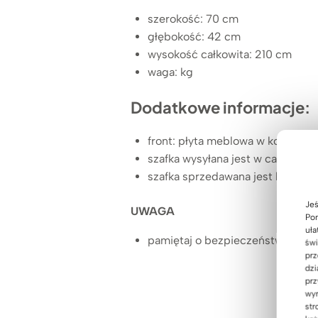
szerokość: 70 cm
głębokość: 42 cm
wysokość całkowita: 210 cm
waga: kg
Dodatkowe informacje:
front: płyta meblowa w kolorze
szafka wysyłana jest w całości
szafka sprzedawana jest bez kłó
Jeś
UWAGA
Pom
uła
pamiętaj o bezpieczeństwie i pr
świ
prz
dzi
prz
wyr
str