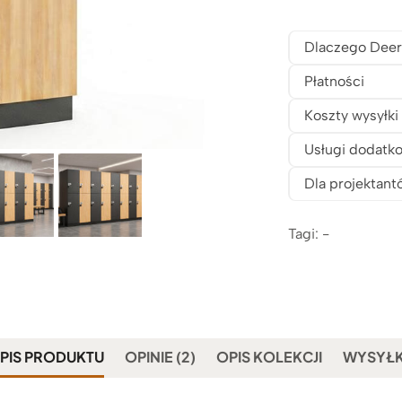
Dlaczego Deer
Płatności
Koszty wysyłki
Usługi dodatk
Dla projektant
Tagi: -
PIS PRODUKTU
OPINIE (2)
OPIS KOLEKCJI
WYSYŁ