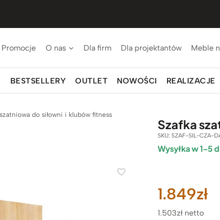
Promocje
O nas
Dla firm
Dla projektantów
Meble n
BESTSELLERY
OUTLET
NOWOŚCI
REALIZACJE
szatniowa do siłowni i klubów fitness
Szafka sza
SKU:
SZAF-SIL-CZA-D
Wysyłka w 1–5 d
1.849
zł
1.503zł netto