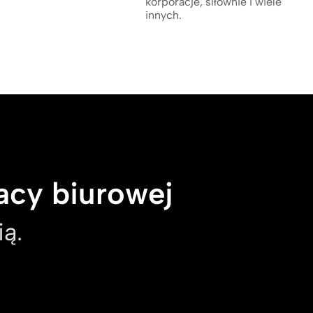
korporacje, siłownie i wiele
innych.
acy biurowej
ą.