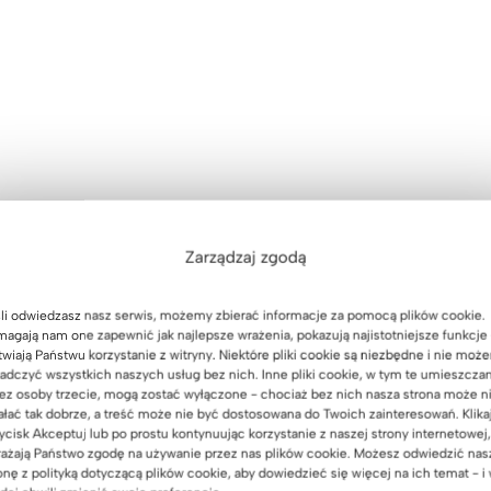
 czarny mat oraz drewnopodobnym
Zarządzaj zgodą
dek
li odwiedzasz nasz serwis, możemy zbierać informacje za pomocą plików cookie.
agają nam one zapewnić jak najlepsze wrażenia, pokazują najistotniejsze funkcje 
twiają Państwu korzystanie z witryny. Niektóre pliki cookie są niezbędne i nie moż
zytwierdź do ściany każdy mebel w wysokości powyżej 120 cm
adczyć wszystkich naszych usług bez nich. Inne pliki cookie, w tym te umieszcza
ez osoby trzecie, mogą zostać wyłączone - chociaż bez nich nasza strona może n
ałać tak dobrze, a treść może nie być dostosowana do Twoich zainteresowań. Klika
ycisk Akceptuj lub po prostu kontynuując korzystanie z naszej strony internetowej,
ażają Państwo zgodę na używanie przez nas plików cookie. Możesz odwiedzić nas
onę z polityką dotyczącą plików cookie, aby dowiedzieć się więcej na ich temat - i