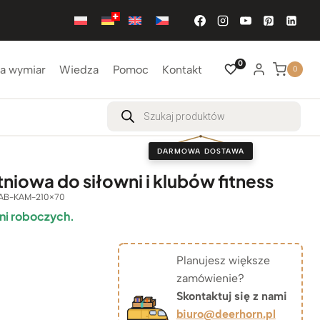
0
a wymiar
Wiedza
Pomoc
Kontakt
0
Wyszukiwarka
produktów
DARMOWA DOSTAWA
tniowa do siłowni i klubów fitness
AB-KAM-210×70
ni roboczych.
Planujesz większe
zamówienie?
Skontaktuj się z nami
biuro@deerhorn.pl