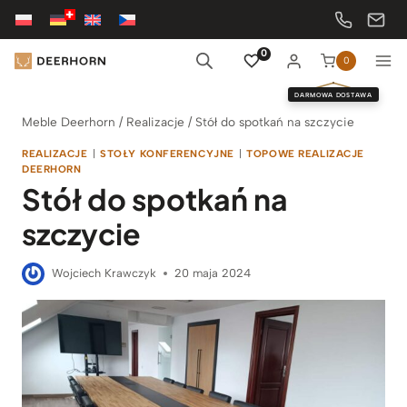
Przejdź
do
treści
0
0
DARMOWA DOSTAWA
Meble Deerhorn
/
Realizacje
/
Stół do spotkań na szczycie
REALIZACJE
|
STOŁY KONFERENCYJNE
|
TOPOWE REALIZACJE
DEERHORN
Stół do spotkań na
szczycie
Wojciech Krawczyk
20 maja 2024