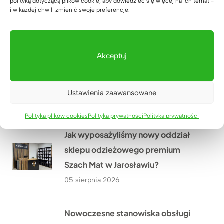
polityką dotyczącą plików cookie, aby dowiedzieć się więcej na ich temat -
i w każdej chwili zmienić swoje preferencje.
Drewniane meble w połączeniu z
czernią i mapa świata – realizacja
Akceptuj
dla biura projektowego Pana
Rafała z Warszawy
Ustawienia zaawansowane
06 sierpnia 2026
Polityka plików cookies
Polityka prywatności
Polityka prywatności
Jak wyposażyliśmy nowy oddział
sklepu odzieżowego premium
Szach Mat w Jarosławiu?
05 sierpnia 2026
Nowoczesne stanowiska obsługi