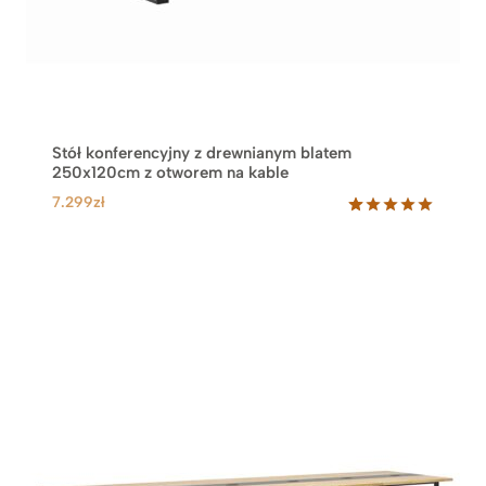
Stół konferencyjny z drewnianym blatem
250x120cm z otworem na kable
7.299
zł
Oceniony
66
5.00
na 5
na
podstawie
ocen
klientów