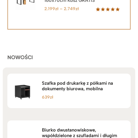
160x70cm Kosz GRATIS
Zakres
2.199
zł
–
2.749
zł
cen:
Oceniony
92
5.00
na 5
od
na
2.199zł
podstawie
do
ocen
klientów
2.749zł
NOWOŚCI
Szafka pod drukarkę z półkami na
dokumenty biurowa, mobilna
639
zł
Biurko dwustanowiskowe,
współdzielone z szufladami i długim