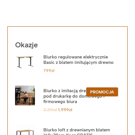
Okazje
Biurko regulowane elektrycznie
Basic z blatem imitującym drewno
799
zł
Biurko z imitacją drewna z szafką
PRODUKT
PROMOCJA
pod drukarkę do domowego i
W
PROMOCJ
firmowego biura
Pierwotna
Aktualna
2.219
zł
1.999
zł
cena
cena
wynosiła:
wynosi:
2.219zł.
1.999zł.
Biurko loft z drewnianym blatem