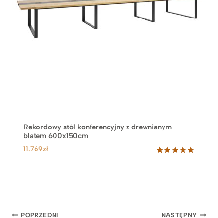
Rekordowy stół konferencyjny z drewnianym
blatem 600x150cm
11.769
zł
Oceniony
31
5.00
na 5
na
podstawie
ocen
klientów
Nawigacja
POPRZEDNI
NASTĘPNY