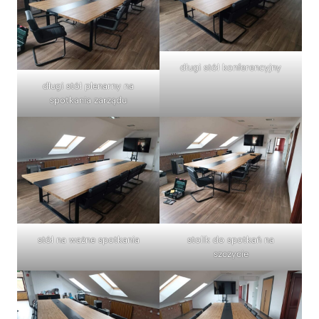
długi stół konferencyjny
długi stół plenarny na
spotkania zarządu
stół na ważne spotkania
stolik do spotkań na
szczycie