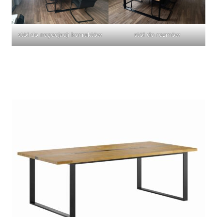
stół do negocjacji konraktów
stół do rozmów