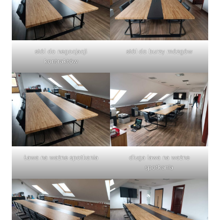
stół do negocjacji
stół do burzy mózgów
kontraktów
Ława na ważne spotkania
długa ława na ważne
spotkania