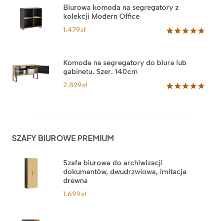
na
Biurowa komoda na segregatory z
podstawie
kolekcji Modern Office
oceny
klienta
1.479
zł
Oceniony
18
5.00
na 5
na
Komoda na segregatory do biura lub
podstawie
gabinetu. Szer. 140cm
ocen
klientów
2.829
zł
Oceniony
42
5.00
na 5
na
podstawie
ocen
SZAFY BIUROWE PREMIUM
klientów
Szafa biurowa do archiwizacji
dokumentów, dwudrzwiowa, imitacja
drewna
1.699
zł