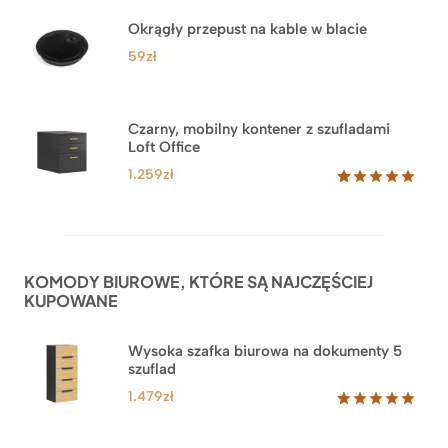
5.00
na 5
na
Okrągły przepust na kable w blacie
podstawie
ocen
59
zł
klientów
Czarny, mobilny kontener z szufladami
Loft Office
1.259
zł
Oceniony
52
5.00
na 5
na
podstawie
ocen
KOMODY BIUROWE, KTÓRE SĄ NAJCZĘŚCIEJ
klientów
KUPOWANE
Wysoka szafka biurowa na dokumenty 5
szuflad
1.479
zł
Oceniony
1
5.00
na 5