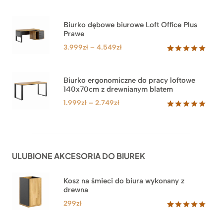
Oceniony
1
5.00
na 5
na
Biurko dębowe biurowe Loft Office Plus
podstawie
Prawe
oceny
klienta
Zakres
3.999
zł
–
4.549
zł
cen:
Oceniony
71
5.00
na 5
od
na
3.999zł
Biurko ergonomiczne do pracy loftowe
podstawie
140x70cm z drewnianym blatem
do
ocen
klientów
4.549zł
Zakres
1.999
zł
–
2.749
zł
cen:
Oceniony
92
5.00
na 5
od
na
1.999zł
podstawie
do
ocen
ULUBIONE AKCESORIA DO BIUREK
klientów
2.749zł
Kosz na śmieci do biura wykonany z
drewna
299
zł
Oceniony
33