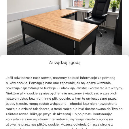
Zarządzaj zgodą
Jeśli odwiedzasz nasz serwis, możemy zbierać informacje za pomocą
Meble biurowe do kancelarii
plików cookie. Pomagają nam one zapewnić jak najlepsze wrażenia,
adwokackiej z Krakowa
pokazują najistotniejsze funkcje - i ułatwiają Państwu korzystanie z witryny.
Niektóre pliki cookie są niezbędne i nie możemy świadczyć wszystkich
31 lipca 2026
naszych usług bez nich. Inne pliki cookie, w tym te umieszczane przez
osoby trzecie, mogą zostać wyłączone - chociaż bez nich nasza strona
może nie działać tak dobrze, a treść może nie być dostosowana do Twoich
zainteresowań. Klikając przycisk Akceptuj lub po prostu kontynuując
korzystanie z naszej strony internetowej, wyrażają Państwo zgodę na
używanie przez nas plików cookie. Możesz odwiedzić naszą stronę z