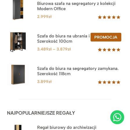
Biurowa szafa na segregatory z kolekcji
Modern Office
2.999
zł
Oceniony
47
5.00
na 5
na
Szafa do biura na ubrania i segregatory.
PROD
PROMOCJA
podstawie
Szerokość 100cm
W
ocen
PROM
klientów
Zakres
3.489
zł
–
3.879
zł
cen:
Oceniony
44
5.00
na 5
od
na
3.489zł
Szafa do biura na segregatory zamykana.
podstawie
Szerokość 118cm
do
ocen
klientów
3.879zł
3.899
zł
Oceniony
62
5.00
na 5
na
podstawie
ocen
NAJPOPULARNIEJSZE REGAŁY
klientów
Regał biurowy do archiwizacji