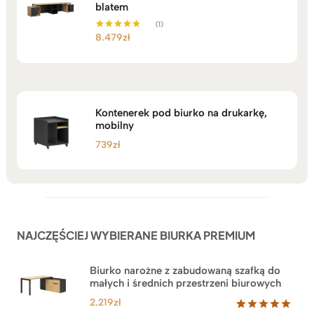
blatem
(1)
8.479
zł
Oceniono
5.00
na 5
Kontenerek pod biurko na drukarkę,
mobilny
739
zł
NAJCZĘŚCIEJ WYBIERANE BIURKA PREMIUM
Biurko narożne z zabudowaną szafką do
małych i średnich przestrzeni biurowych
2.219
zł