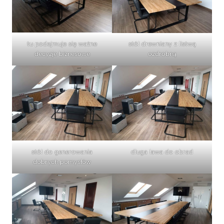
tu podejmuje się ważne
stół drewniany z listwą
decyzje biznesowe
ozdrobną
stół do generowania
długa ława do obrad
dobrych pomysłów