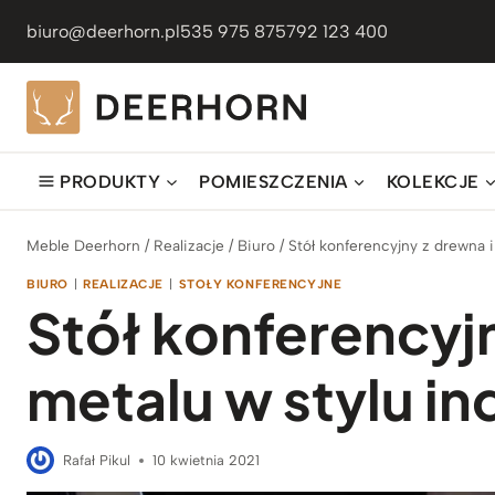
Przejdź
biuro@deerhorn.pl
535 975 875
792 123 400
do
treści
PRODUKTY
POMIESZCZENIA
KOLEKCJE
Meble Deerhorn
/
Realizacje
/
Biuro
/
Stół konferencyjny z drewna i
BIURO
|
REALIZACJE
|
STOŁY KONFERENCYJNE
Stół konferencyjn
metalu w stylu in
Rafał Pikul
10 kwietnia 2021