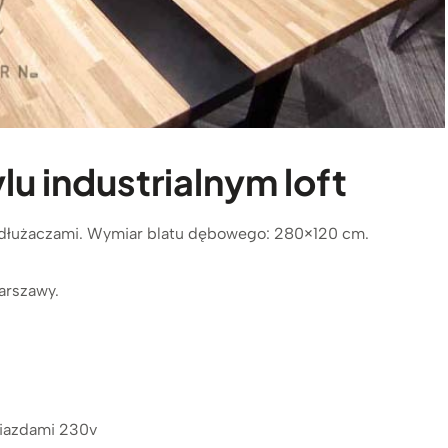
lu industrialnym loft
rzedłużaczami. Wymiar blatu dębowego: 280×120 cm.
arszawy.
niazdami 230v