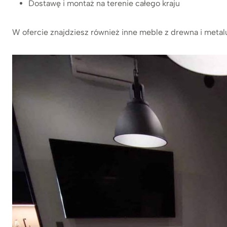
Dostawę i montaż na terenie całego kraju
W ofercie znajdziesz również inne meble z drewna i metal