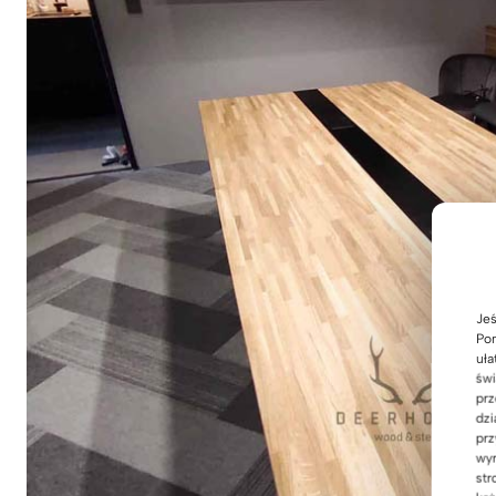
Jeś
Pom
uła
świ
prz
dzi
prz
wyr
str