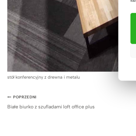
każ
stół konferencyjny z drewna i metalu
Nawigacja
POPRZEDNI
Białe biurko z szufladami loft office plus
wpisu