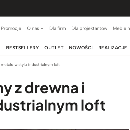
Promocje
O nas
Dla firm
Dla projektantów
Meble n
BESTSELLERY
OUTLET
NOWOŚCI
REALIZACJE
 metalu w stylu industrialnym loft
y z drewna i
dustrialnym loft