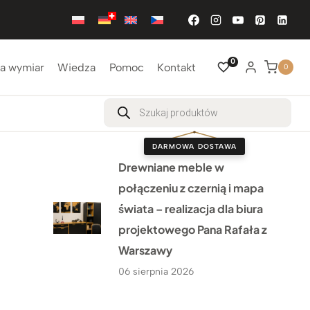
0
a wymiar
Wiedza
Pomoc
Kontakt
0
Wyszukiwarka
produktów
DARMOWA DOSTAWA
Drewniane meble w
połączeniu z czernią i mapa
świata – realizacja dla biura
projektowego Pana Rafała z
Warszawy
06 sierpnia 2026