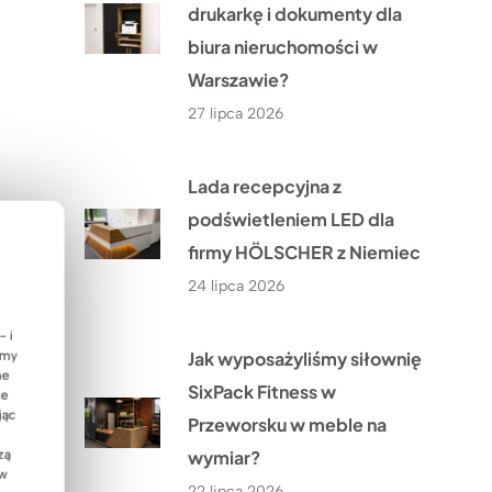
drukarkę i dokumenty dla
biura nieruchomości w
Warszawie?
27 lipca 2026
Lada recepcyjna z
podświetleniem LED dla
firmy HÖLSCHER z Niemiec
24 lipca 2026
- i
Jak wyposażyliśmy siłownię
emy
ne
SixPack Fitness w
ie
jąc
Przeworsku w meble na
wymiar?
zą
 w
22 lipca 2026