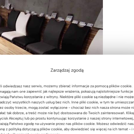
Zarządzaj zgodą
li odwiedzasz nasz serwis, możemy zbierać informacje za pomocą plików cookie.
agają nam one zapewnić jak najlepsze wrażenia, pokazują najistotniejsze funkcje 
twiają Państwu korzystanie z witryny. Niektóre pliki cookie są niezbędne i nie moż
adczyć wszystkich naszych usług bez nich. Inne pliki cookie, w tym te umieszcza
ez osoby trzecie, mogą zostać wyłączone - chociaż bez nich nasza strona może n
ałać tak dobrze, a treść może nie być dostosowana do Twoich zainteresowań. Klika
ycisk Akceptuj lub po prostu kontynuując korzystanie z naszej strony internetowej,
ażają Państwo zgodę na używanie przez nas plików cookie. Możesz odwiedzić nas
onę z polityką dotyczącą plików cookie, aby dowiedzieć się więcej na ich temat - i