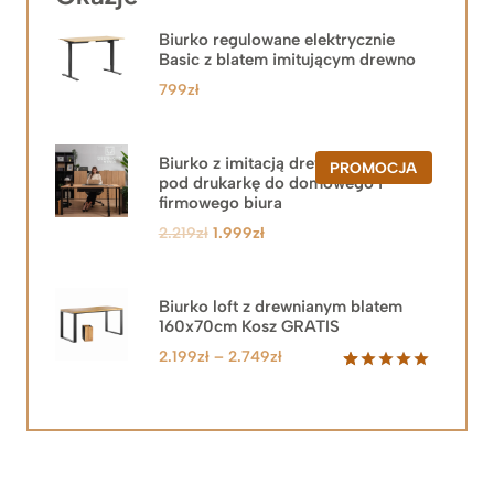
Biurko regulowane elektrycznie
Basic z blatem imitującym drewno
799
zł
Biurko z imitacją drewna z szafką
PRODUKT
PROMOCJA
pod drukarkę do domowego i
W
PROMOCJ
firmowego biura
Pierwotna
Aktualna
2.219
zł
1.999
zł
cena
cena
wynosiła:
wynosi:
2.219zł.
1.999zł.
Biurko loft z drewnianym blatem
160x70cm Kosz GRATIS
Zakres
2.199
zł
–
2.749
zł
cen:
Oceniony
92
5.00
na 5
od
na
2.199zł
podstawie
do
ocen
klientów
2.749zł