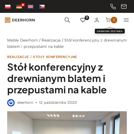
Przejdź
do
treści
0
0
DARMOWA DOSTAWA
Meble Deerhorn
/
Realizacje
/
Stół konferencyjny z drewnianym
blatem i przepustami na kable
REALIZACJE
|
STOŁY KONFERENCYJNE
Stół konferencyjny z
drewnianym blatem i
przepustami na kable
deerhorn
12 października 2020