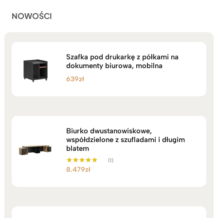
NOWOŚCI
Szafka pod drukarkę z półkami na
dokumenty biurowa, mobilna
639
zł
Biurko dwustanowiskowe,
współdzielone z szufladami i długim
blatem
(1)
8.479
zł
Oceniono
5.00
na 5