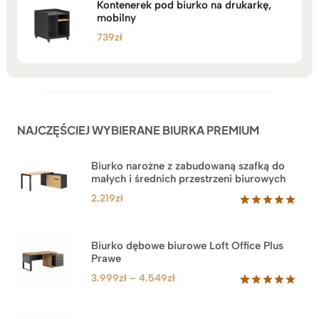
Kontenerek pod biurko na drukarkę,
mobilny
739
zł
NAJCZĘŚCIEJ WYBIERANE BIURKA PREMIUM
Biurko narożne z zabudowaną szafką do
małych i średnich przestrzeni biurowych
2.219
zł
Oceniony
1
5.00
na 5
na
Biurko dębowe biurowe Loft Office Plus
podstawie
Prawe
oceny
klienta
Zakres
3.999
zł
–
4.549
zł
cen:
Oceniony
71
5.00
na 5
od
na