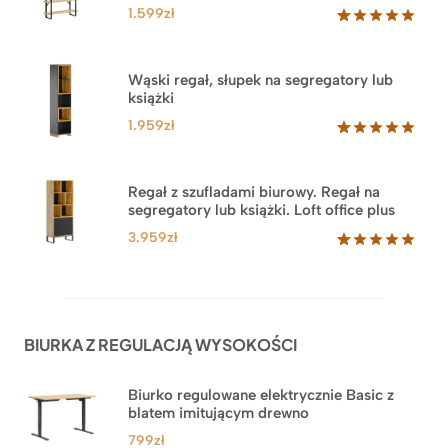
1.599
zł
Oceniony
46
5.00
na 5
na
Wąski regał, słupek na segregatory lub
podstawie
książki
ocen
klientów
1.959
zł
Oceniony
35
5.00
na 5
na
Regał z szufladami biurowy. Regał na
podstawie
segregatory lub książki. Loft office plus
ocen
klientów
3.959
zł
Oceniony
45
5.00
na 5
na
podstawie
ocen
BIURKA Z REGULACJĄ WYSOKOŚCI
klientów
Biurko regulowane elektrycznie Basic z
blatem imitującym drewno
799
zł