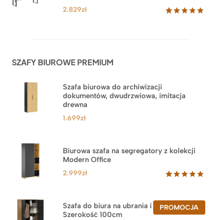
klientów
2.829
zł
Oceniony
42
5.00
na 5
na
podstawie
ocen
SZAFY BIUROWE PREMIUM
klientów
Szafa biurowa do archiwizacji
dokumentów, dwudrzwiowa, imitacja
drewna
1.699
zł
Biurowa szafa na segregatory z kolekcji
Modern Office
2.999
zł
Oceniony
47
5.00
na 5
na
Szafa do biura na ubrania i segregatory.
PROD
PROMOCJA
podstawie
Szerokość 100cm
W
ocen