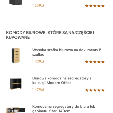
1.259
zł
Oceniony
52
5.00
na 5
na
podstawie
ocen
KOMODY BIUROWE, KTÓRE SĄ NAJCZĘŚCIEJ
klientów
KUPOWANE
Wysoka szafka biurowa na dokumenty 5
szuflad
1.479
zł
Oceniony
1
5.00
na 5
na
Biurowa komoda na segregatory z
podstawie
kolekcji Modern Office
oceny
klienta
1.479
zł
Oceniony
18
5.00
na 5
na
Komoda na segregatory do biura lub
podstawie
gabinetu. Szer. 140cm
ocen