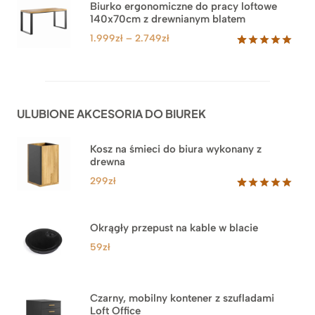
3.999zł
Biurko ergonomiczne do pracy loftowe
podstawie
140x70cm z drewnianym blatem
do
ocen
klientów
4.549zł
Zakres
1.999
zł
–
2.749
zł
cen:
Oceniony
92
5.00
na 5
od
na
1.999zł
podstawie
do
ocen
ULUBIONE AKCESORIA DO BIUREK
klientów
2.749zł
Kosz na śmieci do biura wykonany z
drewna
299
zł
Oceniony
33
5.00
na 5
na
Okrągły przepust na kable w blacie
podstawie
ocen
59
zł
klientów
Czarny, mobilny kontener z szufladami
Loft Office