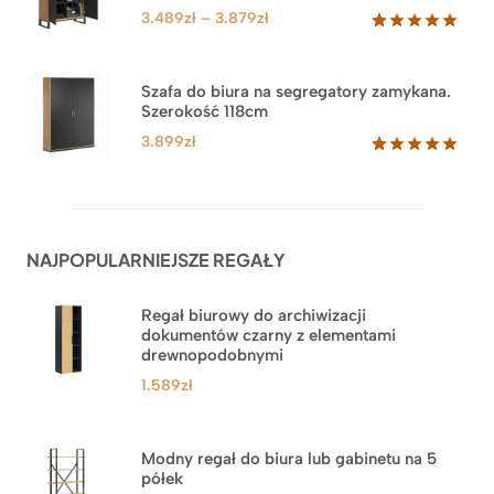
PROM
klientów
Zakres
3.489
zł
–
3.879
zł
cen:
Oceniony
44
5.00
na 5
od
na
3.489zł
Szafa do biura na segregatory zamykana.
podstawie
Szerokość 118cm
do
ocen
klientów
3.879zł
3.899
zł
Oceniony
62
5.00
na 5
na
podstawie
ocen
NAJPOPULARNIEJSZE REGAŁY
klientów
Regał biurowy do archiwizacji
dokumentów czarny z elementami
drewnopodobnymi
1.589
zł
Modny regał do biura lub gabinetu na 5
półek