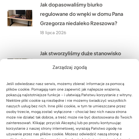
Jak dopasowaliśmy biurko
regulowane do wnęki w domu Pana
Grzegorza niedaleko Rzeszowa?
18 lipca 2026
Jak stworzyliśmy duże stanowisko
pracy dla 4 osób w firmie WOMAR
Zarządzaj zgodą
HVAC w Krakowie?
17 lipca 2026
Jeśli odwiedzasz nasz serwis, możemy zbierać informacje za pomocą
plików cookie. Pomagają nam one zapewnić jak najlepsze wrażenia,
pokazują najistotniejsze funkcje - i ułatwiają Państwu korzystanie z witryny.
Niektóre pliki cookie są niezbędne i nie możemy świadczyć wszystkich
Jak wyposażyliśmy nową siedzibę
naszych usług bez nich. Inne pliki cookie, w tym te umieszczane przez
kancelarii notarialnej w Zielonej
osoby trzecie, mogą zostać wyłączone - chociaż bez nich nasza strona
może nie działać tak dobrze, a treść może nie być dostosowana do Twoich
Górze przed jej otwarciem?
zainteresowań. Klikając przycisk Akceptuj lub po prostu kontynuując
korzystanie z naszej strony internetowej, wyrażają Państwo zgodę na
16 lipca 2026
używanie przez nas plików cookie. Możesz odwiedzić naszą stronę z