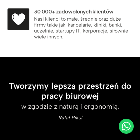
30 000+ zadowolonych klientów
Nasi klienci to małe, średnie oraz duże
firmy takie jak: kancelarie, kliniki, banki,
uczelnie, startupy IT, korporacje, siłownie i
wiele innych.
Tworzymy lepszą przestrzeń do
pracy biurowej
w zgodzie z naturą i ergonomią.
Rafał Pikul