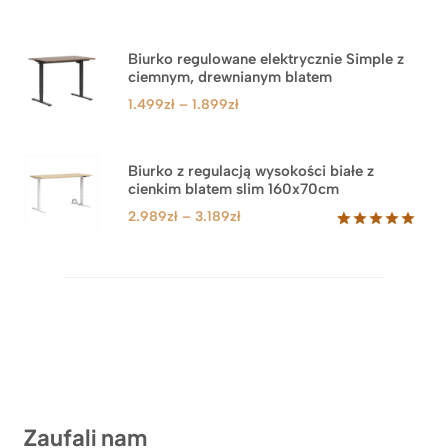
Biurko regulowane elektrycznie Simple z
ciemnym, drewnianym blatem
Zakres
1.499
zł
–
1.899
zł
cen:
od
1.499zł
Biurko z regulacją wysokości białe z
cienkim blatem slim 160x70cm
do
1.899zł
Zakres
2.989
zł
–
3.189
zł
cen:
Oceniony
8
5.00
na 5
od
na
2.989zł
podstawie
do
ocen
klientów
3.189zł
Zaufali nam