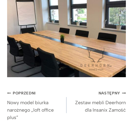
Nawigacja
POPRZEDNI
NASTĘPNY
wpisu
Nowy model biurka
Zestaw mebli Deerhorn
narożnego „loft office
dla Insanix Zamość
plus”