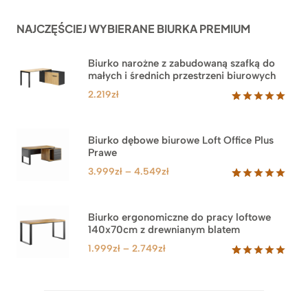
NAJCZĘŚCIEJ WYBIERANE BIURKA PREMIUM
Biurko narożne z zabudowaną szafką do
małych i średnich przestrzeni biurowych
2.219
zł
Oceniony
1
5.00
na 5
na
Biurko dębowe biurowe Loft Office Plus
podstawie
Prawe
oceny
klienta
Zakres
3.999
zł
–
4.549
zł
cen:
Oceniony
71
5.00
na 5
od
na
3.999zł
Biurko ergonomiczne do pracy loftowe
podstawie
140x70cm z drewnianym blatem
do
ocen
klientów
4.549zł
Zakres
1.999
zł
–
2.749
zł
cen:
Oceniony
92
5.00
na 5
od
na
1.999zł
podstawie