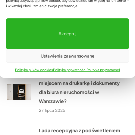
polityką dotyczącą plików cookie, aby dowiedzieć się więcej na ich temat -
i w każdej chwili zmienić swoje preferencje.
29 lipca 2026
Meble biurowe dla Kancelarii
Akceptuj
Adwokackiej Adwokat Marty
Giezowskiej w Zielonej Górze
28 lipca 2026
Ustawienia zaawansowane
Polityka plików cookies
Polityka prywatności
Polityka prywatności
Jak stworzyliśmy szafę biurową z
miejscem na drukarkę i dokumenty
dla biura nieruchomości w
Warszawie?
27 lipca 2026
Lada recepcyjna z podświetleniem