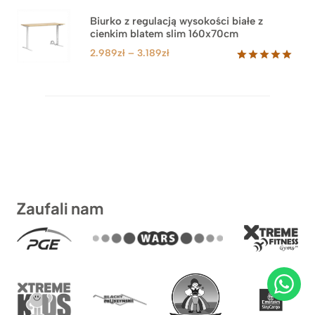
od
1.499zł
Biurko z regulacją wysokości białe z
cienkim blatem slim 160x70cm
do
1.899zł
Zakres
2.989
zł
–
3.189
zł
cen:
Oceniony
8
5.00
na 5
od
na
2.989zł
podstawie
do
ocen
klientów
3.189zł
Zaufali nam