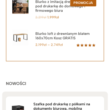
Biurko z imitacją drewna z szafką
PRODUKT
PROMOCJA
pod drukarkę do domowego i
W
PROMOCJ
firmowego biura
Pierwotna
Aktualna
2.219
zł
1.999
zł
cena
cena
wynosiła:
wynosi:
2.219zł.
1.999zł.
Biurko loft z drewnianym blatem
160x70cm Kosz GRATIS
Zakres
2.199
zł
–
2.749
zł
cen:
Oceniony
92
5.00
na 5
od
na
2.199zł
podstawie
do
ocen
klientów
2.749zł
NOWOŚCI
Szafka pod drukarkę z półkami na
dokumenty biurowa, mobilna