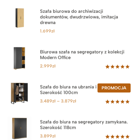
Szafa biurowa do archiwizacji
dokumentów, dwudrzwiowa, imitacja
drewna
1.699
zł
Biurowa szafa na segregatory z kolekcji
Modern Office
2.999
zł
Oceniony
47
5.00
na 5
na
Szafa do biura na ubrania i segregatory.
PROD
PROMOCJA
podstawie
Szerokość 100cm
W
ocen
PROM
klientów
Zakres
3.489
zł
–
3.879
zł
cen:
Oceniony
44
5.00
na 5
od
na
3.489zł
Szafa do biura na segregatory zamykana.
podstawie
Szerokość 118cm
do
ocen
klientów
3.879zł
3.899
zł