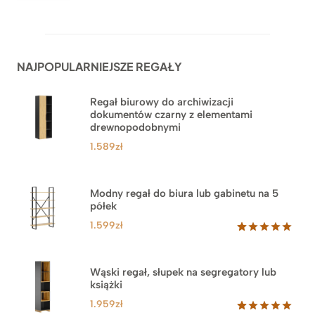
Oceniony
62
5.00
na 5
na
podstawie
ocen
NAJPOPULARNIEJSZE REGAŁY
klientów
Regał biurowy do archiwizacji
dokumentów czarny z elementami
drewnopodobnymi
1.589
zł
Modny regał do biura lub gabinetu na 5
półek
1.599
zł
Oceniony
46
5.00
na 5
na
Wąski regał, słupek na segregatory lub
podstawie
książki
ocen
klientów
1.959
zł