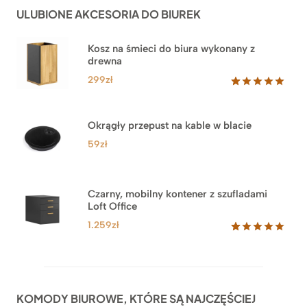
do
ocen
ULUBIONE AKCESORIA DO BIUREK
klientów
2.749zł
Kosz na śmieci do biura wykonany z
drewna
299
zł
Oceniony
33
5.00
na 5
na
Okrągły przepust na kable w blacie
podstawie
ocen
59
zł
klientów
Czarny, mobilny kontener z szufladami
Loft Office
1.259
zł
Oceniony
52
5.00
na 5
na
podstawie
ocen
KOMODY BIUROWE, KTÓRE SĄ NAJCZĘŚCIEJ
klientów