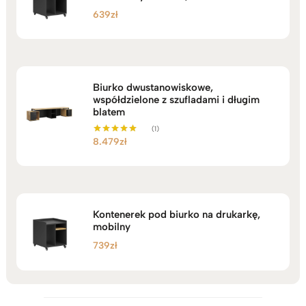
639
zł
Biurko dwustanowiskowe,
współdzielone z szufladami i długim
blatem
(1)
8.479
zł
Oceniono
5.00
na 5
Kontenerek pod biurko na drukarkę,
mobilny
739
zł