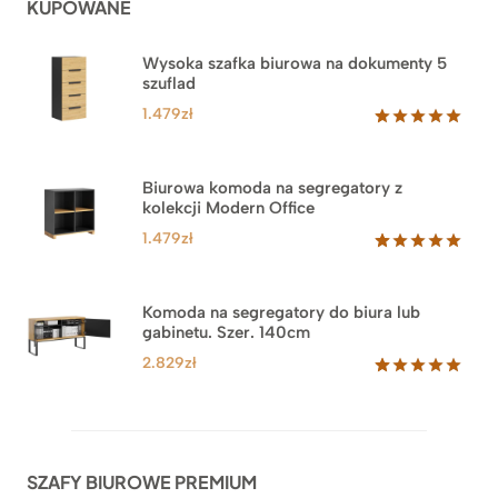
KUPOWANE
Wysoka szafka biurowa na dokumenty 5
szuflad
1.479
zł
Oceniony
1
5.00
na 5
na
Biurowa komoda na segregatory z
podstawie
kolekcji Modern Office
oceny
klienta
1.479
zł
Oceniony
18
5.00
na 5
na
Komoda na segregatory do biura lub
podstawie
gabinetu. Szer. 140cm
ocen
klientów
2.829
zł
Oceniony
42
5.00
na 5
na
podstawie
ocen
SZAFY BIUROWE PREMIUM
klientów