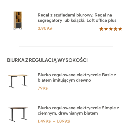
Oceniony
35
5.00
na 5
na
Regał z szufladami biurowy. Regał na
podstawie
segregatory lub książki. Loft office plus
ocen
klientów
3.959
zł
Oceniony
45
5.00
na 5
na
podstawie
ocen
BIURKA Z REGULACJĄ WYSOKOŚCI
klientów
Biurko regulowane elektrycznie Basic z
blatem imitującym drewno
799
zł
Biurko regulowane elektrycznie Simple z
ciemnym, drewnianym blatem
Zakres
1.499
zł
–
1.899
zł
cen: