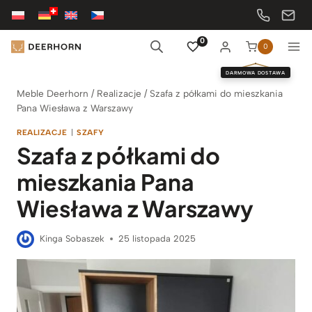
Przejdź
do
treści
0
0
DARMOWA DOSTAWA
Meble Deerhorn
/
Realizacje
/
Szafa z półkami do mieszkania
Pana Wiesława z Warszawy
REALIZACJE
|
SZAFY
Szafa z półkami do
mieszkania Pana
Wiesława z Warszawy
Kinga Sobaszek
25 listopada 2025