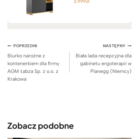
2.999
zł
Oceniono
5.00
na 5
Nawigacja
POPRZEDNI
NASTĘPNY
wpisu
Biurko narożne z
Biała lada recepcyjna dla
kontenerkiem dla firmy
gabinetu ergoterapii w
AGM Łabza Sp. z o.o. z
Planegg (Niemcy)
Krakowa
Zobacz podobne