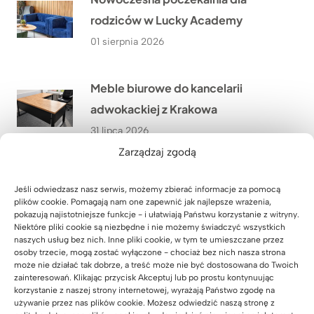
rodziców w Lucky Academy
01 sierpnia 2026
Meble biurowe do kancelarii
adwokackiej z Krakowa
31 lipca 2026
Zarządzaj zgodą
Szafa z wysuwanymi półkami na
Jeśli odwiedzasz nasz serwis, możemy zbierać informacje za pomocą
zamówienie
plików cookie. Pomagają nam one zapewnić jak najlepsze wrażenia,
pokazują najistotniejsze funkcje - i ułatwiają Państwu korzystanie z witryny.
30 lipca 2026
Niektóre pliki cookie są niezbędne i nie możemy świadczyć wszystkich
naszych usług bez nich. Inne pliki cookie, w tym te umieszczane przez
osoby trzecie, mogą zostać wyłączone - chociaż bez nich nasza strona
Meble dla szkoły językowej Lucky
może nie działać tak dobrze, a treść może nie być dostosowana do Twoich
zainteresowań. Klikając przycisk Akceptuj lub po prostu kontynuując
Academy w Biłgoraju – przestrzeń,
korzystanie z naszej strony internetowej, wyrażają Państwo zgodę na
używanie przez nas plików cookie. Możesz odwiedzić naszą stronę z
która wspiera naukę