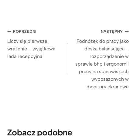
5.00
na 5
na
podstawie
ocen
klientów
Nawigacja
POPRZEDNI
NASTĘPNY
wpisu
Liczy się pierwsze
Podnóżek do pracy jako
wrażenie – wyjątkowa
deska balansująca –
lada recepcyjna
rozporządzenie w
sprawie bhp i ergonomii
pracy na stanowiskach
wyposażonych w
monitory ekranowe
Zobacz podobne