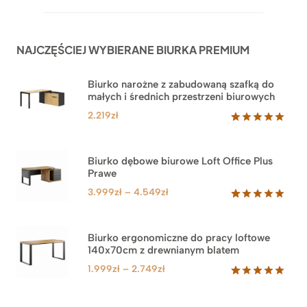
NAJCZĘŚCIEJ WYBIERANE BIURKA PREMIUM
Biurko narożne z zabudowaną szafką do
małych i średnich przestrzeni biurowych
2.219
zł
Oceniony
1
5.00
na 5
na
Biurko dębowe biurowe Loft Office Plus
podstawie
Prawe
oceny
klienta
Zakres
3.999
zł
–
4.549
zł
cen:
Oceniony
71
5.00
na 5
od
na
3.999zł
Biurko ergonomiczne do pracy loftowe
podstawie
140x70cm z drewnianym blatem
do
ocen
klientów
4.549zł
Zakres
1.999
zł
–
2.749
zł
cen:
Oceniony
92
5.00
na 5
od