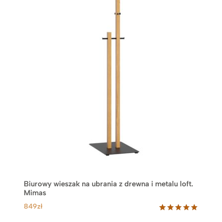
Biurowy wieszak na ubrania z drewna i metalu loft.
Mimas
849
zł
Oceniony
7