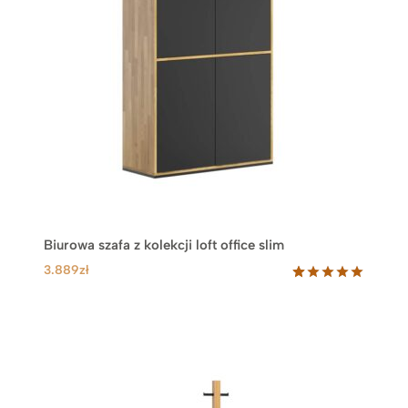
Biurowa szafa z kolekcji loft office slim
3.889
zł
Oceniony
17
5.00
na 5
na
podstawie
ocen
klientów