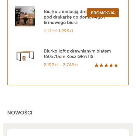
Biurko z imitacją drewna z szafką
PRODUKT
PROMOCJA
pod drukarkę do domowego i
W
PROMOCJ
firmowego biura
Pierwotna
Aktualna
2.219
zł
1.999
zł
cena
cena
wynosiła:
wynosi:
2.219zł.
1.999zł.
Biurko loft z drewnianym blatem
160x70cm Kosz GRATIS
Zakres
2.199
zł
–
2.749
zł
cen:
Oceniony
92
5.00
na 5
od
na
2.199zł
podstawie
do
ocen
klientów
2.749zł
NOWOŚCI