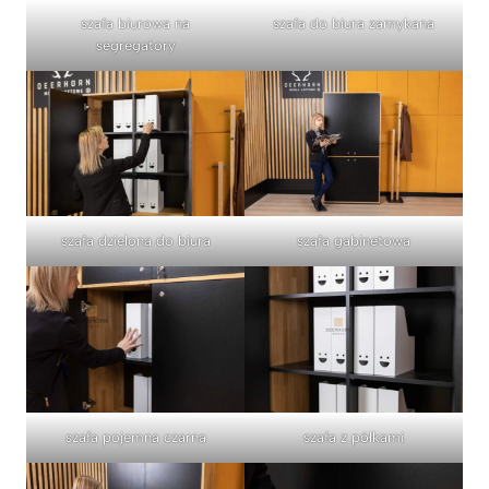
szafa biurowa na
szafa do biura zamykana
segregatory
szafa dzielona do biura
szafa gabinetowa
szafa pojemna czarna
szafa z półkami