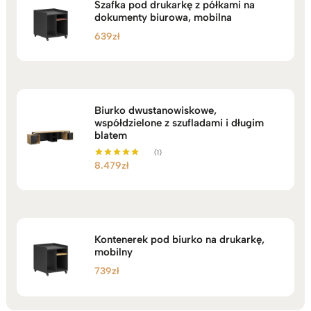
Szafka pod drukarkę z półkami na
dokumenty biurowa, mobilna
639
zł
Biurko dwustanowiskowe,
współdzielone z szufladami i długim
blatem
(1)
8.479
zł
Oceniono
5.00
na 5
Kontenerek pod biurko na drukarkę,
mobilny
739
zł