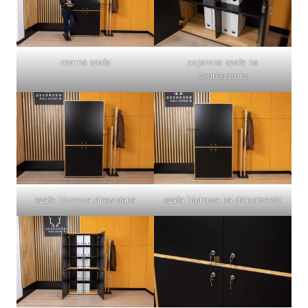
czarna szafa
pojemna szafa na
segregatory
szafa biurowa drewniana
szafa biurowa na dokumenty