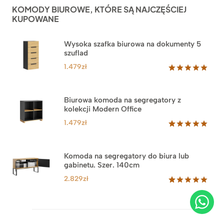
ocen
KOMODY BIUROWE, KTÓRE SĄ NAJCZĘŚCIEJ
klientów
KUPOWANE
Wysoka szafka biurowa na dokumenty 5
szuflad
1.479
zł
Oceniony
1
5.00
na 5
na
Biurowa komoda na segregatory z
podstawie
kolekcji Modern Office
oceny
klienta
1.479
zł
Oceniony
18
5.00
na 5
na
Komoda na segregatory do biura lub
podstawie
gabinetu. Szer. 140cm
ocen
klientów
2.829
zł
Oceniony
42
5.00
na 5
na
podstawie
ocen