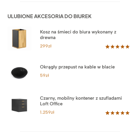
na
1.999zł
podstawie
do
ocen
ULUBIONE AKCESORIA DO BIUREK
klientów
2.749zł
Kosz na śmieci do biura wykonany z
drewna
299
zł
Oceniony
33
5.00
na 5
na
Okrągły przepust na kable w blacie
podstawie
ocen
59
zł
klientów
Czarny, mobilny kontener z szufladami
Loft Office
1.259
zł
Oceniony
52
5.00
na 5
na
podstawie