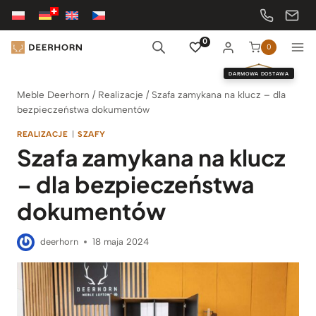
Przejdź
do
treści
0
0
DARMOWA DOSTAWA
Meble Deerhorn
/
Realizacje
/
Szafa zamykana na klucz – dla
bezpieczeństwa dokumentów
REALIZACJE
|
SZAFY
Szafa zamykana na klucz
– dla bezpieczeństwa
dokumentów
deerhorn
18 maja 2024