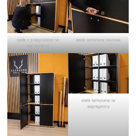
szafa z przegrodami na
szafa zamykana biurowa
segregatory
szafa zamykana na
segregatory