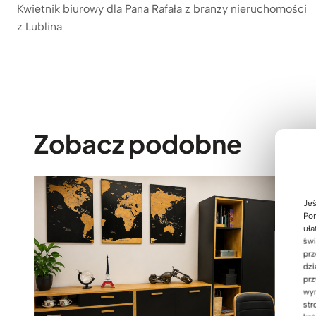
Kwietnik biurowy dla Pana Rafała z branży nieruchomości
wpisu
z Lublina
Zobacz podobne
Jeś
Pom
uła
świ
prz
dzi
prz
wyr
str