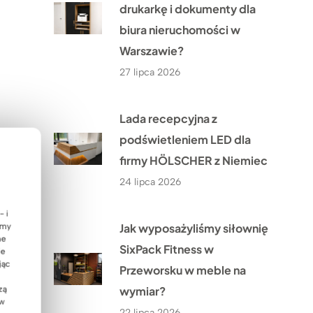
drukarkę i dokumenty dla
biura nieruchomości w
Warszawie?
27 lipca 2026
Lada recepcyjna z
podświetleniem LED dla
firmy HÖLSCHER z Niemiec
24 lipca 2026
- i
Jak wyposażyliśmy siłownię
emy
ne
SixPack Fitness w
ie
jąc
Przeworsku w meble na
wymiar?
zą
 w
22 lipca 2026