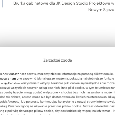
Biurka gabinetowe dla JK Design Studio Projektowe w
Nowym Sączu
Zarządzaj zgodą
li odwiedzasz nasz serwis, możemy zbierać informacje za pomocą plików cookie.
agają nam one zapewnić jak najlepsze wrażenia, pokazują najistotniejsze funkcje 
twiają Państwu korzystanie z witryny. Niektóre pliki cookie są niezbędne i nie moż
adczyć wszystkich naszych usług bez nich. Inne pliki cookie, w tym te umieszcza
ez osoby trzecie, mogą zostać wyłączone - chociaż bez nich nasza strona może n
ałać tak dobrze, a treść może nie być dostosowana do Twoich zainteresowań. Klika
ycisk Akceptuj lub po prostu kontynuując korzystanie z naszej strony internetowej,
ażają Państwo zgodę na używanie przez nas plików cookie. Możesz odwiedzić nas
onę z polityką dotyczącą plików cookie, aby dowiedzieć się więcej na ich temat - i