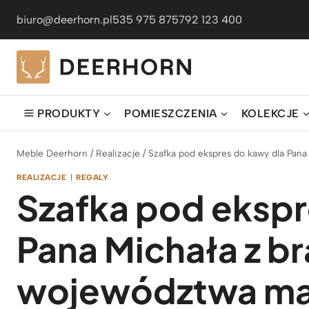
Przejdź
biuro@deerhorn.pl
535 975 875
792 123 400
do
treści
PRODUKTY
POMIESZCZENIA
KOLEKCJE
Meble Deerhorn
/
Realizacje
/
Szafka pod ekspres do kawy dla Pan
REALIZACJE
|
REGALY
Szafka pod ekspr
Pana Michała z b
województwa ma