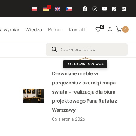
0
a wymiar
Wiedza
Pomoc
Kontakt
0
Wyszukiwarka
produktów
DARMOWA DOSTAWA
Drewniane meble w
połączeniu z czernią i mapa
świata – realizacja dla biura
projektowego Pana Rafała z
Warszawy
06 sierpnia 2026