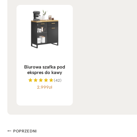
Biurowa szafka pod
ekspres do kawy
(42)
2.999
zł
Oceniono
5.00
na 5
Nawigacja
POPRZEDNI