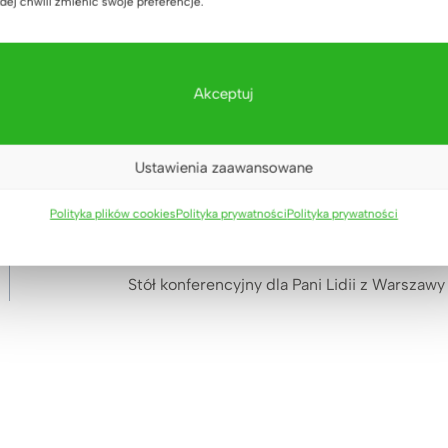
dej chwili zmienić swoje preferencje.
Czarna komoda do
biura loft office slim
(20)
3.569
zł
Oceniono
5.00
Akceptuj
na 5
Ustawienia zaawansowane
Polityka plików cookies
Polityka prywatności
Polityka prywatności
NASTĘPNY
Stół konferencyjny dla Pani Lidii z Warszawy