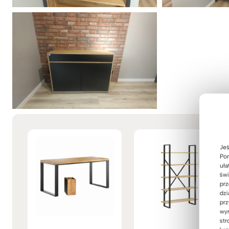
Jeś
Pom
uła
świ
prz
dzi
prz
wyr
str