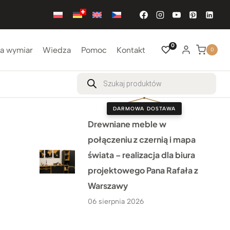
0
a wymiar
Wiedza
Pomoc
Kontakt
0
Wyszukiwarka
produktów
DARMOWA DOSTAWA
Drewniane meble w
połączeniu z czernią i mapa
świata – realizacja dla biura
projektowego Pana Rafała z
Warszawy
06 sierpnia 2026