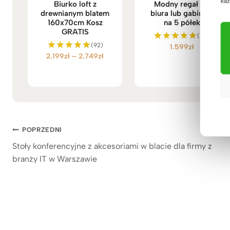
każ
Biurko loft z
Modny regał do
drewnianym blatem
biura lub gabinetu
160x70cm Kosz
na 5 półek
GRATIS
(46)
(92)
1.599
zł
Oceniono
Z
2.199
zł
–
2.749
zł
5.00
Oceniono
na 5
5.00
a
na 5
k
r
e
s
c
Nawigacja
POPRZEDNI
e
Stoły konferencyjne z akcesoriami w blacie dla firmy z
n
wpisu
:
branży IT w Warszawie
o
d
2
.
1
9