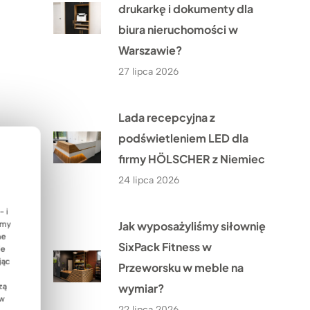
drukarkę i dokumenty dla
biura nieruchomości w
Warszawie?
27 lipca 2026
Lada recepcyjna z
podświetleniem LED dla
firmy HÖLSCHER z Niemiec
24 lipca 2026
- i
Jak wyposażyliśmy siłownię
emy
ne
SixPack Fitness w
ie
jąc
Przeworsku w meble na
wymiar?
zą
 w
22 lipca 2026