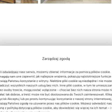
Zarządzaj zgodą
li odwiedzasz nasz serwis, możemy zbierać informacje za pomocą plików cookie.
agają nam one zapewnić jak najlepsze wrażenia, pokazują najistotniejsze funkcje 
twiają Państwu korzystanie z witryny. Niektóre pliki cookie są niezbędne i nie moż
adczyć wszystkich naszych usług bez nich. Inne pliki cookie, w tym te umieszcza
ez osoby trzecie, mogą zostać wyłączone - chociaż bez nich nasza strona może n
ałać tak dobrze, a treść może nie być dostosowana do Twoich zainteresowań. Klika
ycisk Akceptuj lub po prostu kontynuując korzystanie z naszej strony internetowej,
ażają Państwo zgodę na używanie przez nas plików cookie. Możesz odwiedzić nas
onę z polityką dotyczącą plików cookie, aby dowiedzieć się więcej na ich temat - i