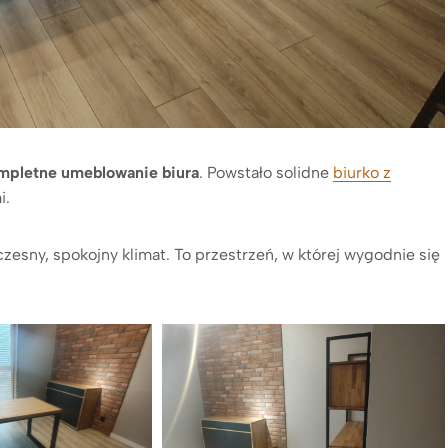
mpletne umeblowanie biura
. Powstało solidne
biurko z
i.
esny, spokojny klimat. To przestrzeń, w której wygodnie się