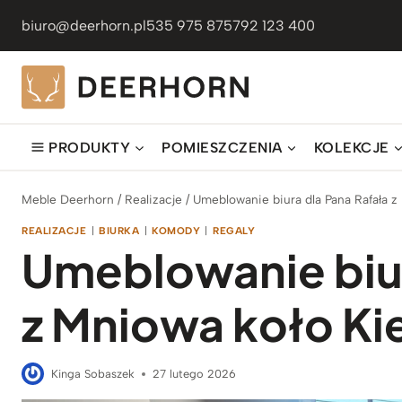
Przejdź
biuro@deerhorn.pl
535 975 875
792 123 400
do
treści
PRODUKTY
POMIESZCZENIA
KOLEKCJE
Meble Deerhorn
/
Realizacje
/
Umeblowanie biura dla Pana Rafała z
REALIZACJE
|
BIURKA
|
KOMODY
|
REGALY
Umeblowanie biur
z Mniowa koło Ki
Kinga Sobaszek
27 lutego 2026