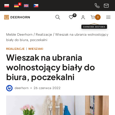
Przejdź
do
treści
0
0
DARMOWA DOSTAWA
Meble Deerhorn
/
Realizacje
/
Wieszak na ubrania wolnostojący
biały do biura, poczekalni
REALIZACJE
|
WIESZAKI
Wieszak na ubrania
wolnostojący biały do
biura, poczekalni
deerhorn
26 czerwca 2022