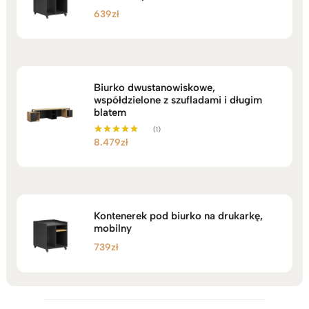
639
zł
Biurko dwustanowiskowe,
współdzielone z szufladami i długim
blatem
(1)
8.479
zł
Oceniono
5.00
na 5
Kontenerek pod biurko na drukarkę,
mobilny
739
zł