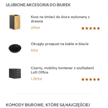
ocen
ULUBIONE AKCESORIA DO BIUREK
klientów
2.749zł
Kosz na śmieci do biura wykonany z
drewna
299
zł
Oceniony
33
5.00
na 5
na
Okrągły przepust na kable w blacie
podstawie
ocen
59
zł
klientów
Czarny, mobilny kontener z szufladami
Loft Office
1.259
zł
Oceniony
52
5.00
na 5
na
podstawie
ocen
KOMODY BIUROWE, KTÓRE SĄ NAJCZĘŚCIEJ
klientów