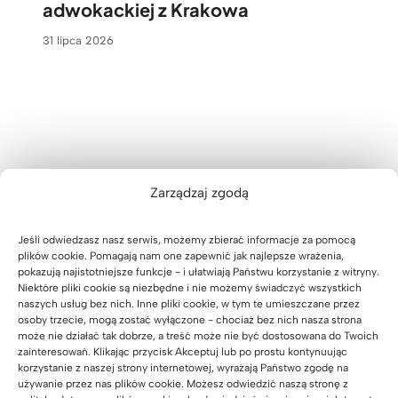
adwokackiej z Krakowa
31 lipca 2026
Zarządzaj zgodą
Drewniane meble w połączeniu z
czernią i mapa świata – realizacja
Jeśli odwiedzasz nasz serwis, możemy zbierać informacje za pomocą
plików cookie. Pomagają nam one zapewnić jak najlepsze wrażenia,
dla biura projektowego Pana
pokazują najistotniejsze funkcje - i ułatwiają Państwu korzystanie z witryny.
Rafała z Warszawy
Niektóre pliki cookie są niezbędne i nie możemy świadczyć wszystkich
naszych usług bez nich. Inne pliki cookie, w tym te umieszczane przez
06 sierpnia 2026
osoby trzecie, mogą zostać wyłączone - chociaż bez nich nasza strona
może nie działać tak dobrze, a treść może nie być dostosowana do Twoich
zainteresowań. Klikając przycisk Akceptuj lub po prostu kontynuując
korzystanie z naszej strony internetowej, wyrażają Państwo zgodę na
Jak wyposażyliśmy nowy oddział
używanie przez nas plików cookie. Możesz odwiedzić naszą stronę z