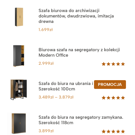
Szafa biurowa do archiwizacji
dokumentów, dwudrzwiowa, imitacja
drewna
1.699
zł
Biurowa szafa na segregatory z kolekcji
Modern Office
2.999
zł
Oceniony
47
5.00
na 5
na
Szafa do biura na ubrania i segregatory.
PROD
PROMOCJA
podstawie
Szerokość 100cm
W
ocen
PROM
klientów
Zakres
3.489
zł
–
3.879
zł
cen:
Oceniony
44
5.00
na 5
od
na
3.489zł
Szafa do biura na segregatory zamykana.
podstawie
Szerokość 118cm
do
ocen
klientów
3.879zł
3.899
zł