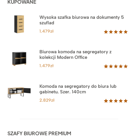
KUPOWANE
Wysoka szafka biurowa na dokumenty 5
szuflad
1.479
zł
Oceniony
1
5.00
na 5
na
Biurowa komoda na segregatory z
podstawie
kolekcji Modern Office
oceny
klienta
1.479
zł
Oceniony
18
5.00
na 5
na
Komoda na segregatory do biura lub
podstawie
gabinetu. Szer. 140cm
ocen
klientów
2.829
zł
Oceniony
42
5.00
na 5
na
podstawie
ocen
SZAFY BIUROWE PREMIUM
klientów