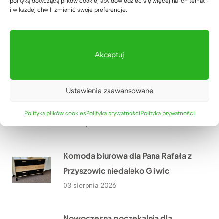
sklepu odzieżowego premium
polityką dotyczącą plików cookie, aby dowiedzieć się więcej na ich temat -
i w każdej chwili zmienić swoje preferencje.
Szach Mat w Jarosławiu?
05 sierpnia 2026
Akceptuj
Nowoczesne stanowiska obsługi
klienta dla firmy ANDRA Andrzej
Ustawienia zaawansowane
Dąbek w Opatowie niedaleko
Wrocławia
Polityka plików cookies
Polityka prywatności
Polityka prywatności
04 sierpnia 2026
Komoda biurowa dla Pana Rafała z
Przyszowic niedaleko Gliwic
03 sierpnia 2026
Nowoczesna poczekalnia dla