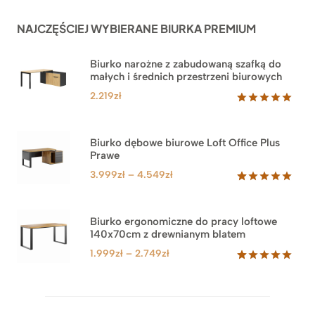
NAJCZĘŚCIEJ WYBIERANE BIURKA PREMIUM
Biurko narożne z zabudowaną szafką do
małych i średnich przestrzeni biurowych
2.219
zł
Oceniony
1
5.00
na 5
na
Biurko dębowe biurowe Loft Office Plus
podstawie
Prawe
oceny
klienta
Zakres
3.999
zł
–
4.549
zł
cen:
Oceniony
71
5.00
na 5
od
na
3.999zł
Biurko ergonomiczne do pracy loftowe
podstawie
140x70cm z drewnianym blatem
do
ocen
klientów
4.549zł
Zakres
1.999
zł
–
2.749
zł
cen:
Oceniony
92
5.00
na 5
od
na
1.999zł
podstawie
do