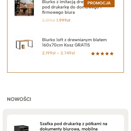
Biurko z imitacją drewna z szafką
PRODUKT
PROMOCJA
pod drukarkę do domowego i
W
PROMOCJ
firmowego biura
Pierwotna
Aktualna
2.219
zł
1.999
zł
cena
cena
wynosiła:
wynosi:
2.219zł.
1.999zł.
Biurko loft z drewnianym blatem
160x70cm Kosz GRATIS
Zakres
2.199
zł
–
2.749
zł
cen:
Oceniony
92
5.00
na 5
od
na
2.199zł
podstawie
do
ocen
klientów
2.749zł
NOWOŚCI
Szafka pod drukarkę z półkami na
dokumenty biurowa, mobilna