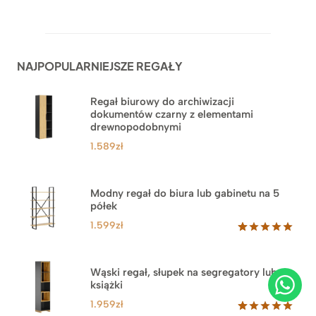
Oceniony
62
5.00
na 5
na
podstawie
ocen
NAJPOPULARNIEJSZE REGAŁY
klientów
Regał biurowy do archiwizacji
dokumentów czarny z elementami
drewnopodobnymi
1.589
zł
Modny regał do biura lub gabinetu na 5
półek
1.599
zł
Oceniony
46
5.00
na 5
na
Wąski regał, słupek na segregatory lub
podstawie
książki
ocen
klientów
1.959
zł