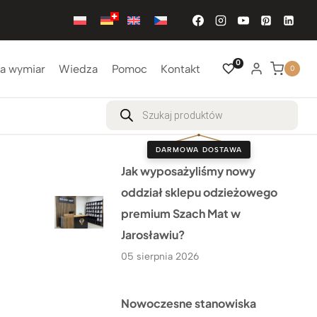
0
a wymiar
Wiedza
Pomoc
Kontakt
0
Wyszukiwarka
produktów
DARMOWA DOSTAWA
Jak wyposażyliśmy nowy
oddział sklepu odzieżowego
premium Szach Mat w
Jarosławiu?
05 sierpnia 2026
Nowoczesne stanowiska