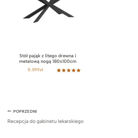
Stół pająk z litego drewna i
metalową nogą 180x100cm
5.399
zł
Oceniony
19
5.00
na 5
na
podstawie
ocen
klientów
Nawigacja
POPRZEDNI
Recepcja do gabinetu lekarskiego
wpisu