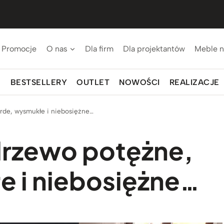
Promocje
O nas
Dla firm
Dla projektantów
Meble n
BESTSELLERY
OUTLET
NOWOŚCI
REALIZACJE
arde, wysmukłe i niebosiężne…
drzewo potężne,
e i niebosiężne…