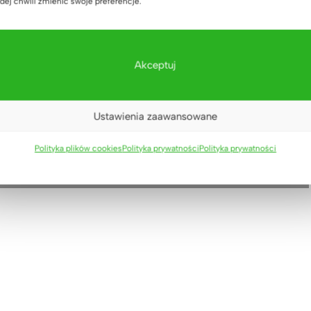
dej chwili zmienić swoje preferencje.
Akceptuj
Ustawienia zaawansowane
Polityka plików cookies
Polityka prywatności
Polityka prywatności
i konferencyjnej
stół z drewna i metalu