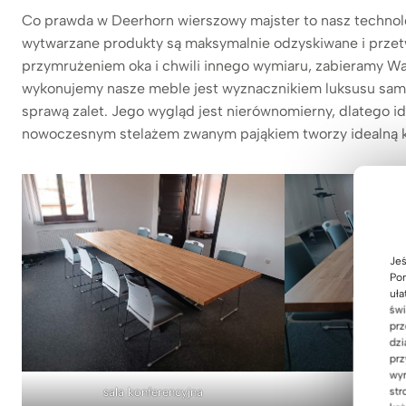
Co prawda w Deerhorn wierszowy majster to nasz technolo
wytwarzane produkty są maksymalnie odzyskiwane i przetw
przymrużeniem oka i chwili innego wymiaru, zabieramy W
wykonujemy nasze meble jest wyznacznikiem luksusu samym
sprawą zalet. Jego wygląd jest nierównomierny, dlatego id
nowoczesnym stelażem zwanym pająkiem tworzy idealną ko
Jeś
Pom
uła
świ
prz
dzi
prz
wyr
sala konferencyjna
drewn
str