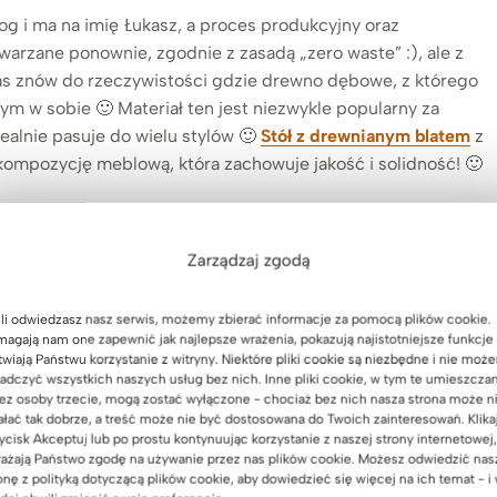
g i ma na imię Łukasz, a proces produkcyjny oraz
arzane ponownie, zgodnie z zasadą „zero waste” :), ale z
as znów do rzeczywistości gdzie drewno dębowe, z którego
 w sobie 🙂 Materiał ten jest niezwykle popularny za
ealnie pasuje do wielu stylów 🙂
Stół z drewnianym blatem
z
mpozycję meblową, która zachowuje jakość i solidność! 🙂
Zarządzaj zgodą
li odwiedzasz nasz serwis, możemy zbierać informacje za pomocą plików cookie.
agają nam one zapewnić jak najlepsze wrażenia, pokazują najistotniejsze funkcje 
twiają Państwu korzystanie z witryny. Niektóre pliki cookie są niezbędne i nie moż
adczyć wszystkich naszych usług bez nich. Inne pliki cookie, w tym te umieszcza
ez osoby trzecie, mogą zostać wyłączone - chociaż bez nich nasza strona może n
ałać tak dobrze, a treść może nie być dostosowana do Twoich zainteresowań. Klika
ycisk Akceptuj lub po prostu kontynuując korzystanie z naszej strony internetowej,
ażają Państwo zgodę na używanie przez nas plików cookie. Możesz odwiedzić nas
o dębowe
duży stół do biura
onę z polityką dotyczącą plików cookie, aby dowiedzieć się więcej na ich temat - i