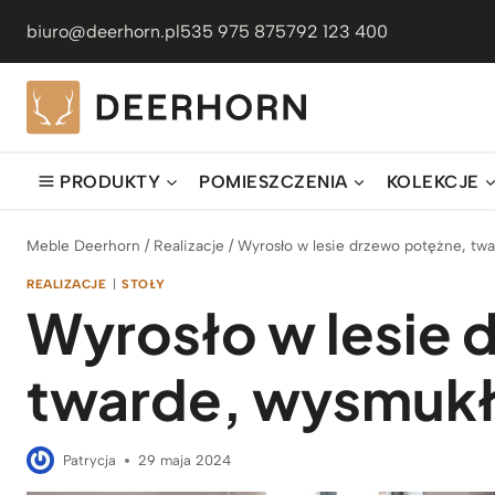
Przejdź
biuro@deerhorn.pl
535 975 875
792 123 400
do
treści
PRODUKTY
POMIESZCZENIA
KOLEKCJE
Meble Deerhorn
/
Realizacje
/
Wyrosło w lesie drzewo potężne, tw
REALIZACJE
|
STOŁY
Wyrosło w lesie 
twarde, wysmukł
Patrycja
29 maja 2024