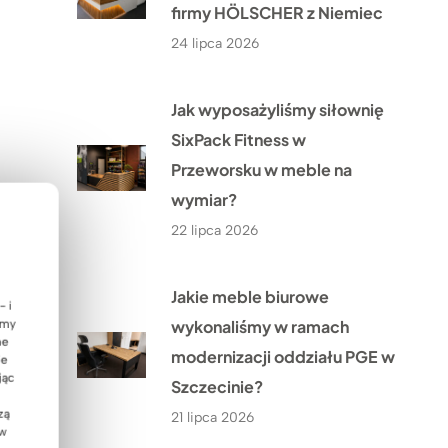
firmy HÖLSCHER z Niemiec
24 lipca 2026
Jak wyposażyliśmy siłownię
SixPack Fitness w
Przeworsku w meble na
wymiar?
22 lipca 2026
Jakie meble biurowe
- i
wykonaliśmy w ramach
emy
ne
modernizacji oddziału PGE w
ie
jąc
Szczecinie?
zą
21 lipca 2026
 w