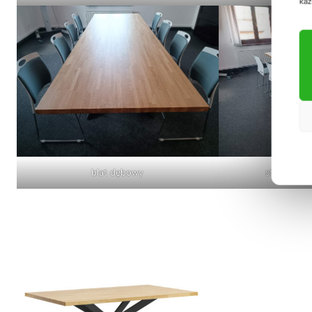
każ
blat dębowy
stół do sal