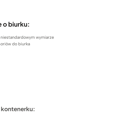
o biurku:
w niestandardowym wymiarze
soriów do biurka
 kontenerku: