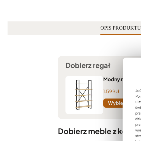
OPIS PRODUKTU
Dobierz regał
Modny regał do 
Jeś
1.599
zł
Pom
uła
Wybierz opcj
świ
prz
dzi
prz
Dobierz meble z kolekc
wyr
str