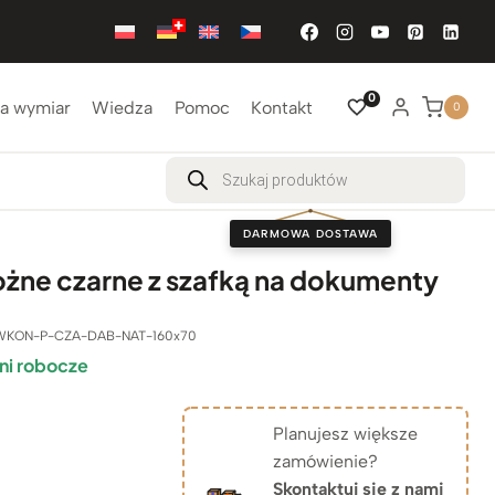
0
a wymiar
Wiedza
Pomoc
Kontakt
0
Wyszukiwarka
produktów
DARMOWA DOSTAWA
ożne czarne z szafką na dokumenty
WKON-P-CZA-DAB-NAT-160x70
ni robocze
Planujesz większe
zamówienie?
Skontaktuj się z nami