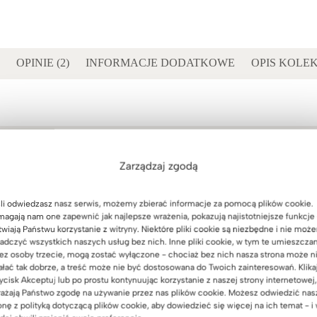
OPINIE (2)
INFORMACJE DODATKOWE
OPIS KOLEK
Zarządzaj zgodą
biura lub gabinetu na 5 półek
li odwiedzasz nasz serwis, możemy zbierać informacje za pomocą plików cookie.
agają nam one zapewnić jak najlepsze wrażenia, pokazują najistotniejsze funkcje 
twiają Państwu korzystanie z witryny. Niektóre pliki cookie są niezbędne i nie moż
e
adczyć wszystkich naszych usług bez nich. Inne pliki cookie, w tym te umieszcza
ez osoby trzecie, mogą zostać wyłączone - chociaż bez nich nasza strona może n
ałać tak dobrze, a treść może nie być dostosowana do Twoich zainteresowań. Klika
ycisk Akceptuj lub po prostu kontynuując korzystanie z naszej strony internetowej,
ji
ażają Państwo zgodę na używanie przez nas plików cookie. Możesz odwiedzić nas
onę z polityką dotyczącą plików cookie, aby dowiedzieć się więcej na ich temat - i