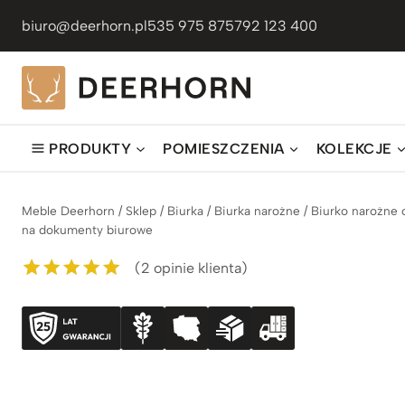
Przejdź
biuro@deerhorn.pl
535 975 875
792 123 400
do
treści
PRODUKTY
POMIESZCZENIA
KOLEKCJE
Meble Deerhorn
/
Sklep
/
Biurka
/
Biurka narożne
/
Biurko narożne 
na dokumenty biurowe
(
2
opinie klienta)
Oceniony
2
5.00
na 5 na
podstawie
ocen
klientów