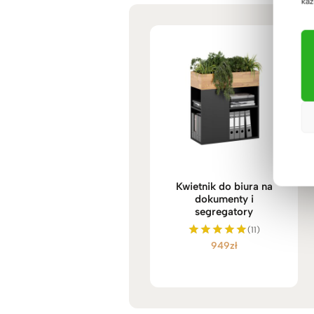
każ
Kwietnik do biura na
dokumenty i
segregatory
(11)
949
zł
Oceniono
5.00
na 5