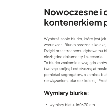
Nowoczesne i d
kontenerkiem p
Wyobraź sobie biurko, które jest j
warunkach. Biurko narożne z kolekcj
Dzięki przestronnemu dębowemu bla
niezbędne dokumenty i akcesoria.
To biurko znakomicie wygląda zarów
tworząc spójną i estetyczną atmosf
pomieści segregatory, a zamiast bla
rozwiązaniom, biurko z kolekcji Pres
Wymiary biurka:
wymiary blatu: 160×70 cm