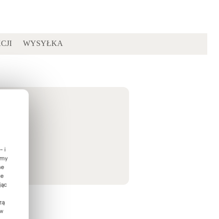
CJI
WYSYŁKA
- i
emy
ne
ie
jąc
zą
 w