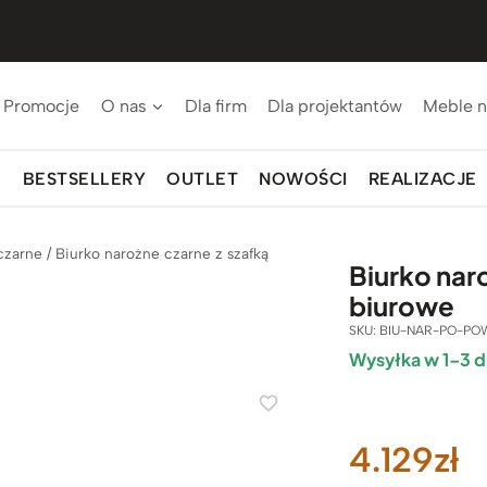
Promocje
O nas
Dla firm
Dla projektantów
Meble n
BESTSELLERY
OUTLET
NOWOŚCI
REALIZACJE
czarne
/
Biurko narożne czarne z szafką
Biurko nar
biurowe
SKU:
BIU-NAR-PO-PO
Wysyłka w 1–3 d
4.129
zł