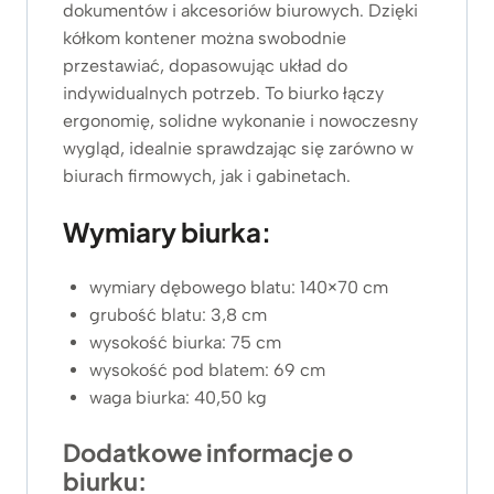
.
dokumentów i akcesoriów biurowych. Dzięki
8
kółkom kontener można swobodnie
7
przestawiać, dopasowując układ do
9
indywidualnych potrzeb. To biurko łączy
z
ergonomię, solidne wykonanie i nowoczesny
ł
wygląd, idealnie sprawdzając się zarówno w
biurach firmowych, jak i gabinetach.
Wymiary biurka:
wymiary dębowego blatu: 140×70 cm
grubość blatu: 3,8 cm
wysokość biurka: 75 cm
wysokość pod blatem: 69 cm
waga biurka: 40,50 kg
Dodatkowe informacje o
biurku: