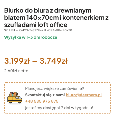
Biurko do biura z drewnianym
blatem 140x70cm i kontenerkiem z
szufladami loft office
SKU:
BIU-LO-KONT-3SZU-KPL-CZA-BB-140x70
Wysyłka w 1–3 dni robocze
Zakres
3.199
zł
–
3.749
zł
2.601zł netto
cen:
od
Planujesz większe zamówienie?
Skontaktuj się z nami
biuro@deerhorn.pl
3.199zł
+48 535 975 875
jesteśmy dostępni 7 dni w tygodniu!
do