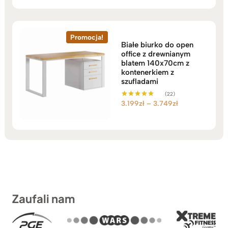
Promocja!
Białe biurko do open
office z drewnianym
blatem 140x70cm z
kontenerkiem z
szufladami
(22)
Zakres
3.199
zł
–
3.749
zł
Oceniono
5.00
cen:
na 5
od
3.199zł
do
3.749zł
Zaufali nam