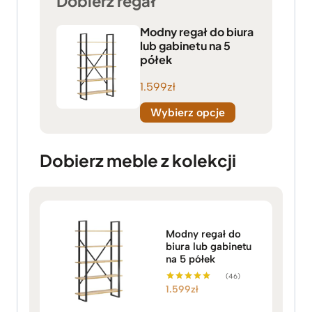
Dobierz regał
Modny regał do biura
lub gabinetu na 5
półek
1.599
zł
Wybierz opcje
Dobierz meble z kolekcji
Modny regał do
biura lub gabinetu
na 5 półek
(46)
1.599
zł
Oceniono
5.00
na 5