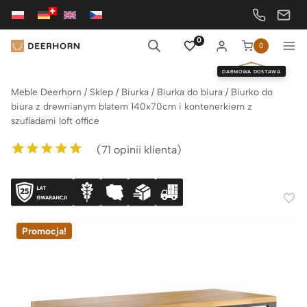
Przejdź
do
treści
0
0
DARMOWA DOSTAWA
Meble Deerhorn
/
Sklep
/
Biurka
/
Biurka do biura
/
Biurko do
biura z drewnianym blatem 140x70cm i kontenerkiem z
szufladami loft office
(
71
opinii klienta)
Oceniony
71
5.00
na 5 na
podstawie
ocen klientów
Promocja!