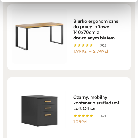
Biurko ergonomiczne
do pracy loftowe
140x70cm z
drewnianym blatem
(92)
Zakres
1.999
zł
–
2.749
zł
Oceniono
5.00
cen:
na 5
od
1.999zł
do
2.749zł
Czarny, mobilny
kontener z szufladami
Loft Office
(52)
1.259
zł
Oceniono
5.00
na 5