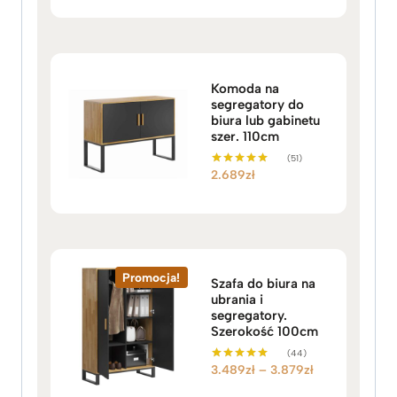
Komoda na
segregatory do
biura lub gabinetu
szer. 110cm
(51)
2.689
zł
Oceniono
5.00
na 5
Promocja!
Szafa do biura na
ubrania i
segregatory.
Szerokość 100cm
(44)
Z
3.489
zł
–
3.879
zł
Oceniono
5.00
a
na 5