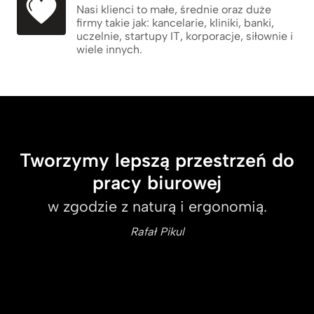
Nasi klienci to małe, średnie oraz duże
firmy takie jak: kancelarie, kliniki, banki,
uczelnie, startupy IT, korporacje, siłownie i
wiele innych.
Tworzymy lepszą przestrzeń do
pracy biurowej
w zgodzie z naturą i ergonomią.
Rafał Pikul