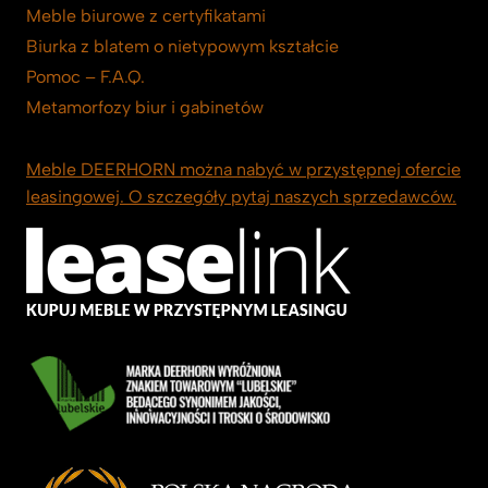
Meble biurowe z certyfikatami
Biurka z blatem o nietypowym kształcie
Pomoc – F.A.Q.
Metamorfozy biur i gabinetów
Meble DEERHORN można nabyć w przystępnej ofercie
leasingowej. O szczegóły pytaj naszych sprzedawców.