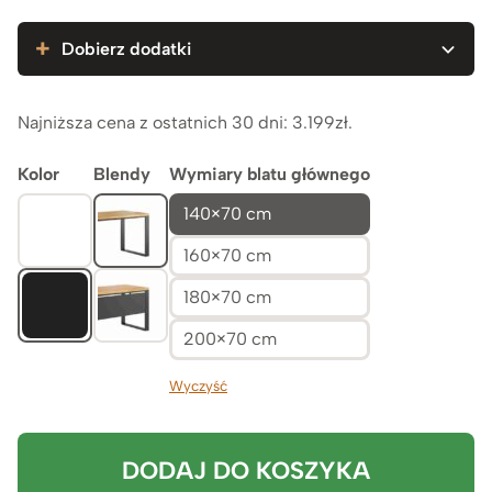
3.749zł
Dobierz dodatki
Najniższa cena z ostatnich 30 dni:
3.199
zł
.
Kolor
Blendy
Wymiary blatu głównego
140×70 cm
160×70 cm
180×70 cm
200×70 cm
Wyczyść
DODAJ DO KOSZYKA