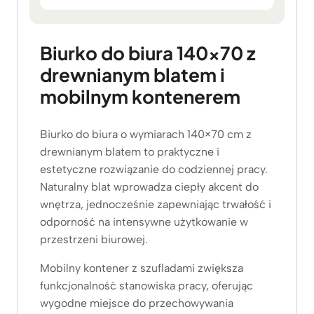
k
r
e
Biurko do biura 140×70 z
s
drewnianym blatem i
c
e
mobilnym kontenerem
n
:
o
Biurko do biura o wymiarach 140×70 cm z
d
drewnianym blatem to praktyczne i
3
estetyczne rozwiązanie do codziennej pracy.
.
Naturalny blat wprowadza ciepły akcent do
4
wnętrza, jednocześnie zapewniając trwałość i
8
odporność na intensywne użytkowanie w
9
przestrzeni biurowej.
z
ł
Mobilny kontener z szufladami zwiększa
d
funkcjonalność stanowiska pracy, oferując
o
3
wygodne miejsce do przechowywania