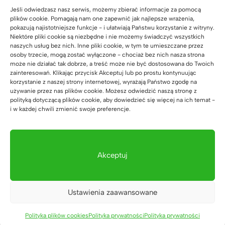
Jeśli odwiedzasz nasz serwis, możemy zbierać informacje za pomocą
plików cookie. Pomagają nam one zapewnić jak najlepsze wrażenia,
Szafa do biura na
pokazują najistotniejsze funkcje - i ułatwiają Państwu korzystanie z witryny.
segregatory zamykana.
Niektóre pliki cookie są niezbędne i nie możemy świadczyć wszystkich
Szerokość 118cm
naszych usług bez nich. Inne pliki cookie, w tym te umieszczane przez
osoby trzecie, mogą zostać wyłączone - chociaż bez nich nasza strona
(62)
może nie działać tak dobrze, a treść może nie być dostosowana do Twoich
3.899
zł
Oceniono
5.00
zainteresowań. Klikając przycisk Akceptuj lub po prostu kontynuując
na 5
korzystanie z naszej strony internetowej, wyrażają Państwo zgodę na
używanie przez nas plików cookie. Możesz odwiedzić naszą stronę z
polityką dotyczącą plików cookie, aby dowiedzieć się więcej na ich temat -
i w każdej chwili zmienić swoje preferencje.
Komoda na
segregatory do biura
Akceptuj
lub gabinetu szer.
110cm
(51)
2.689
zł
Oceniono
Ustawienia zaawansowane
5.00
na 5
Polityka plików cookies
Polityka prywatności
Polityka prywatności