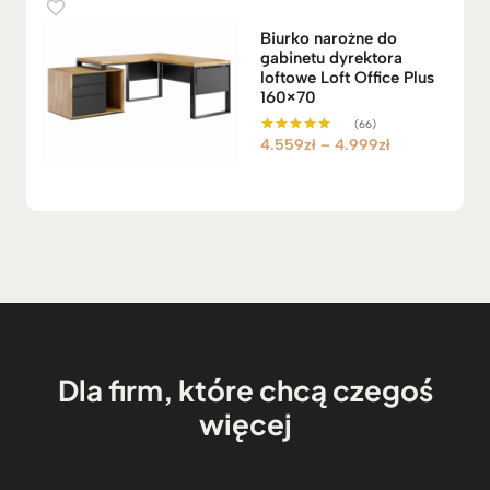
Biurko narożne do
gabinetu dyrektora
loftowe Loft Office Plus
160×70
(66)
Z
4.559
zł
–
4.999
zł
Oceniono
5.00
a
na 5
k
r
e
s
c
e
n
:
Dla firm, które chcą czegoś
o
d
więcej
4
.
5