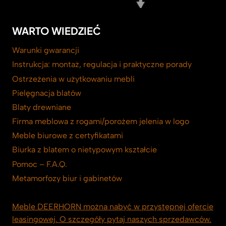
WARTO WIEDZIEĆ
Warunki gwarancji
Instrukcja: montaż, regulacja i praktyczne porady
Ostrzeżenia w użytkowaniu mebli
Pielęgnacja blatów
Blaty drewniane
Firma meblowa z rogami/porożem jelenia w logo
Meble biurowe z certyfikatami
Biurka z blatem o nietypowym kształcie
Pomoc – F.A.Q.
Metamorfozy biur i gabinetów
Meble DEERHORN można nabyć w przystępnej ofercie
leasingowej. O szczegóły pytaj naszych sprzedawców.