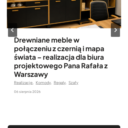
Jak wyposażyliśmy nowy
oddział sklepu odzieżowego
premium Szach Mat w
Jarosławiu?
Realizacje
,
Komody
,
Lada recepcyjna
,
Topowe
realizacje Deerhorn
,
Wieszaki
05 sierpnia 2026
…