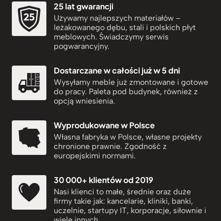
25 lat gwarancji
5
Używamy najlepszych materiałów –
9
leżakowanego dębu, stali i polskich płyt
z
meblowych. Świadczymy serwis
ł
pogwarancyjny.
d
o
Dostarczane w całości już w 5 dni
4
Wysyłamy meble już zmontowane i gotowe
.
do pracy. Paleta pod budynek, również z
9
opcją wniesienia.
9
9
Wyprodukowane w Polsce
z
Własna fabryka w Polsce, własne projekty
ł
chronione prawnie. Zgodność z
europejskimi normami.
30 000+ klientów od 2019
Nasi klienci to małe, średnie oraz duże
firmy takie jak: kancelarie, kliniki, banki,
uczelnie, startupy IT, korporacje, siłownie i
wiele innych.