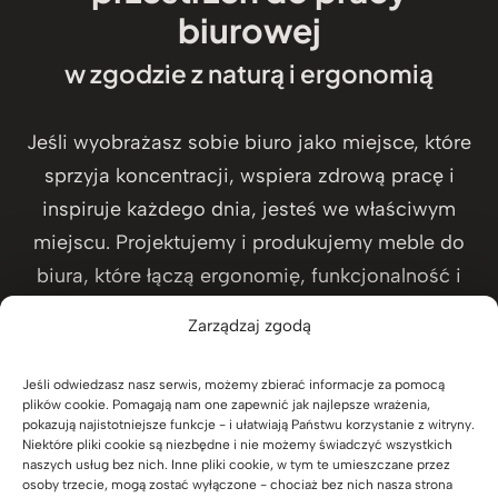
biurowej
w zgodzie z naturą i ergonomią
Jeśli wyobrażasz sobie biuro jako miejsce, które
sprzyja koncentracji, wspiera zdrową pracę i
inspiruje każdego dnia, jesteś we właściwym
miejscu. Projektujemy i produkujemy meble do
biura, które łączą ergonomię, funkcjonalność i
ponadczasowy design, tworząc komfortowe
Zarządzaj zgodą
środowisko pracy – zarówno w małych
gabinetach, jak i dużych przestrzeniach
Jeśli odwiedzasz nasz serwis, możemy zbierać informacje za pomocą
biurowych.
plików cookie. Pomagają nam one zapewnić jak najlepsze wrażenia,
pokazują najistotniejsze funkcje - i ułatwiają Państwu korzystanie z witryny.
Niektóre pliki cookie są niezbędne i nie możemy świadczyć wszystkich
naszych usług bez nich. Inne pliki cookie, w tym te umieszczane przez
osoby trzecie, mogą zostać wyłączone - chociaż bez nich nasza strona