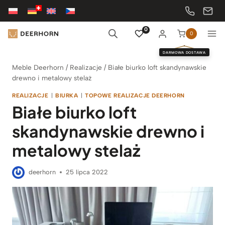
Przejdź
do
treści
0
0
DARMOWA DOSTAWA
Meble Deerhorn
/
Realizacje
/
Białe biurko loft skandynawskie
drewno i metalowy stelaż
REALIZACJE
|
BIURKA
|
TOPOWE REALIZACJE DEERHORN
Białe biurko loft
skandynawskie drewno i
metalowy stelaż
deerhorn
25 lipca 2022