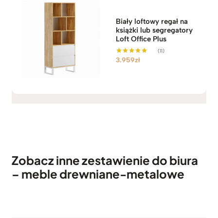
Biały loftowy regał na
książki lub segregatory
Loft Office Plus
(11)
3.959
zł
Oceniono
5.00
na 5
Zobacz inne zestawienie do biura
– meble drewniane-metalowe