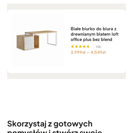
Białe biurko do biura z
drewnianym blatem loft
office plus bez blend
(12)
Z
3.999
zł
–
4.549
zł
Oceniono
5.00
a
na 5
k
r
e
s
c
e
n
:
o
Skorzystaj z gotowych
d
pomysłów i stwórz swoje
3