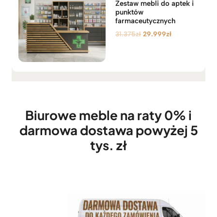
Zestaw mebli do aptek i
punktów
farmaceutycznych
P
A
31.375
zł
29.999
zł
i
k
e
t
r
u
w
a
o
l
t
n
n
a
Biurowe meble na raty 0% i
a
c
darmowa dostawa powyżej 5
c
e
e
n
tys. zł
n
a
a
w
w
y
y
n
n
o
o
s
s
i