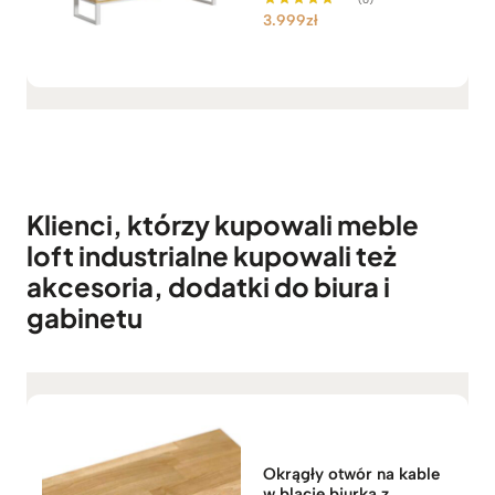
3.999
zł
Oceniono
5.00
na 5
Klienci, którzy kupowali meble
loft industrialne kupowali też
akcesoria, dodatki do biura i
gabinetu
Okrągły otwór na kable
w blacie biurka z