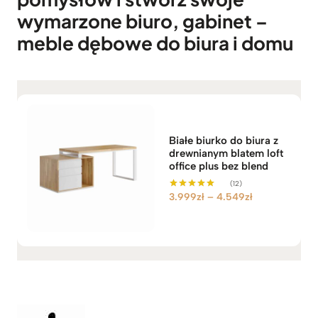
.
wymarzone biuro, gabinet –
9
meble dębowe do biura i domu
9
9
z
ł
d
o
4
Białe biurko do biura z
.
drewnianym blatem loft
office plus bez blend
5
4
(12)
Z
3.999
zł
–
4.549
zł
9
Oceniono
5.00
a
z
na 5
k
ł
r
e
s
c
e