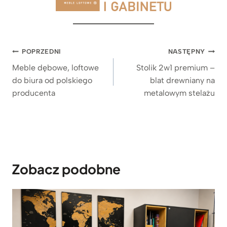
Nawigacja
POPRZEDNI
NASTĘPNY
wpisu
Meble dębowe, loftowe
Stolik 2w1 premium –
do biura od polskiego
blat drewniany na
producenta
metalowym stelażu
Zobacz podobne