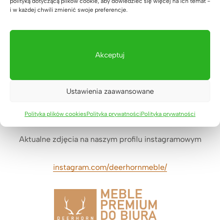
polityką dotyczącą plików cookie, aby dowiedzieć się więcej na ich temat -
i w każdej chwili zmienić swoje preferencje.
Akceptuj
Zapraszamy do odwiedzania naszego funpage’a
Ustawienia zaawansowane
facebook.com/deerhorn.meble
Polityka plików cookies
Polityka prywatności
Polityka prywatności
Aktualne zdjęcia na naszym profilu instagramowym
instagram.com/deerhornmeble/