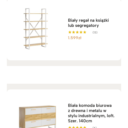
9
9
9
Biały regał na książki
z
lub segregatory
ł
(13)
d
1.599
zł
Oceniono
5.00
o
na 5
4
.
5
4
9
z
ł
Biała komoda biurowa
z drewna i metalu w
stylu industrialnym, loft.
Szer. 140cm
(6)