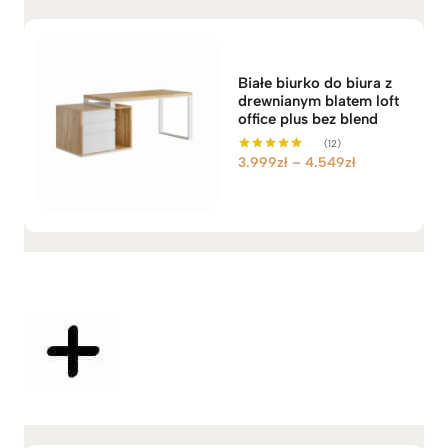
Białe biurko do biura z
drewnianym blatem loft
office plus bez blend
(12)
Z
3.999
zł
–
4.549
zł
Oceniono
5.00
a
na 5
k
r
e
s
c
e
n
:
o
d
3
.