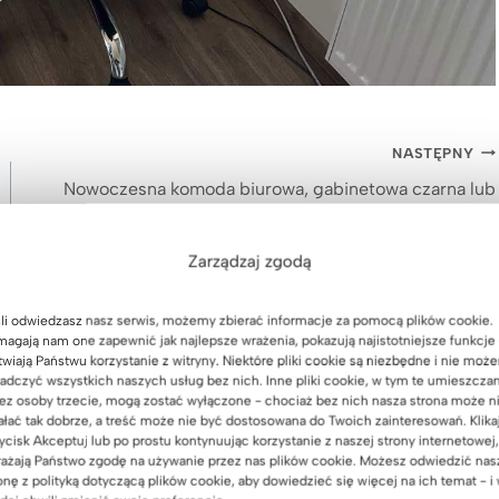
NASTĘPNY
Nowoczesna komoda biurowa, gabinetowa czarna lub
biała
Zarządzaj zgodą
li odwiedzasz nasz serwis, możemy zbierać informacje za pomocą plików cookie.
agają nam one zapewnić jak najlepsze wrażenia, pokazują najistotniejsze funkcje 
twiają Państwu korzystanie z witryny. Niektóre pliki cookie są niezbędne i nie moż
adczyć wszystkich naszych usług bez nich. Inne pliki cookie, w tym te umieszcza
ez osoby trzecie, mogą zostać wyłączone - chociaż bez nich nasza strona może n
ałać tak dobrze, a treść może nie być dostosowana do Twoich zainteresowań. Klika
ycisk Akceptuj lub po prostu kontynuując korzystanie z naszej strony internetowej,
ażają Państwo zgodę na używanie przez nas plików cookie. Możesz odwiedzić nas
onę z polityką dotyczącą plików cookie, aby dowiedzieć się więcej na ich temat - i