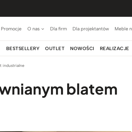
Promocje
O nas
Dla firm
Dla projektantów
Meble n
BESTSELLERY
OUTLET
NOWOŚCI
REALIZACJE
t industrialne
rewnianym blatem