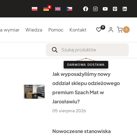
0
a wymiar
Wiedza
Pomoc
Kontakt
0
Wyszukiwarka
produktów
DARMOWA DOSTAWA
Jak wyposażyliśmy nowy
oddział sklepu odzieżowego
premium Szach Mat w
Jarosławiu?
05 sierpnia 2026
Nowoczesne stanowiska