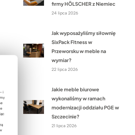
firmy HÖLSCHER z Niemiec
24 lipca 2026
Jak wyposażyliśmy siłownię
SixPack Fitness w
Przeworsku w meble na
wymiar?
22 lipca 2026
Jakie meble biurowe
- i
wykonaliśmy w ramach
emy
ne
modernizacji oddziału PGE w
ie
jąc
Szczecinie?
zą
21 lipca 2026
 w