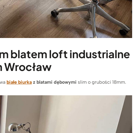
m blatem loft industrialne
em Wrocław
 dwa
białe biurka
z blatami dębowymi
slim o grubości 18mm.