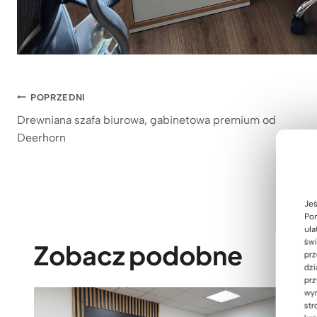
Nawigacja
POPRZEDNI
Drewniana szafa biurowa, gabinetowa premium od
wpisu
Deerhorn
Jeś
Pom
uła
świ
Zobacz podobne
prz
dzi
prz
wyr
str