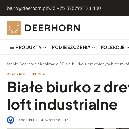
Przejdź
biuro@deerhorn.pl
535 975 875
792 123 400
do
treści
PRODUKTY
POMIESZCZENIA
KOLEKCJE
Meble Deerhorn
/
Realizacje
/
Białe biurko z drewnianym blatem lof
REALIZACJE
|
BIURKA
Białe biurko z d
loft industrialne
Rafał Pikul
30 września 2022