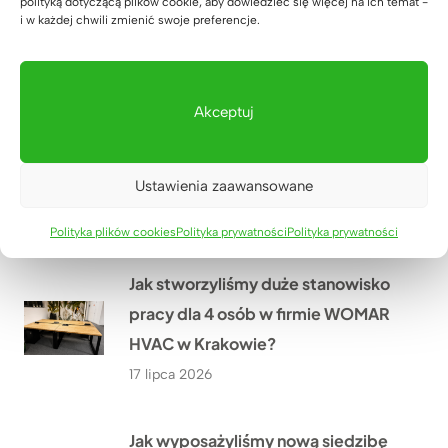
polityką dotyczącą plików cookie, aby dowiedzieć się więcej na ich temat -
i w każdej chwili zmienić swoje preferencje.
Pana Wojciecha z Biłgoraja
19 lipca 2026
Akceptuj
Jak dopasowaliśmy biurko
regulowane do wnęki w domu Pana
Grzegorza niedaleko Rzeszowa?
Ustawienia zaawansowane
18 lipca 2026
Polityka plików cookies
Polityka prywatności
Polityka prywatności
Jak stworzyliśmy duże stanowisko
pracy dla 4 osób w firmie WOMAR
HVAC w Krakowie?
17 lipca 2026
Jak wyposażyliśmy nową siedzibę