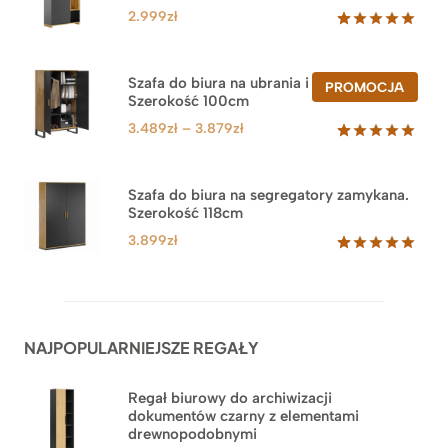
2.999
zł
Oceniony
47
5.00
na 5
na
Szafa do biura na ubrania i segregatory.
PROD
PROMOCJA
podstawie
Szerokość 100cm
W
ocen
PROM
klientów
Zakres
3.489
zł
–
3.879
zł
cen:
Oceniony
44
5.00
na 5
od
na
3.489zł
Szafa do biura na segregatory zamykana.
podstawie
Szerokość 118cm
do
ocen
klientów
3.879zł
3.899
zł
Oceniony
62
5.00
na 5
na
podstawie
ocen
NAJPOPULARNIEJSZE REGAŁY
klientów
Regał biurowy do archiwizacji
dokumentów czarny z elementami
drewnopodobnymi