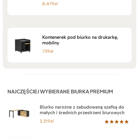
8.479
zł
Oceniono
5.00
na 5
Kontenerek pod biurko na drukarkę,
mobilny
739
zł
NAJCZĘŚCIEJ WYBIERANE BIURKA PREMIUM
Biurko narożne z zabudowaną szafką do
małych i średnich przestrzeni biurowych
2.219
zł
Oceniony
1
5.00
na 5
na