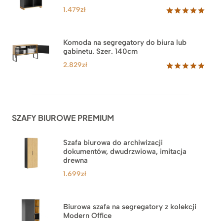
klienta
1.479
zł
Oceniony
18
5.00
na 5
na
Komoda na segregatory do biura lub
podstawie
gabinetu. Szer. 140cm
ocen
klientów
2.829
zł
Oceniony
42
5.00
na 5
na
podstawie
ocen
SZAFY BIUROWE PREMIUM
klientów
Szafa biurowa do archiwizacji
dokumentów, dwudrzwiowa, imitacja
drewna
1.699
zł
Biurowa szafa na segregatory z kolekcji
Modern Office