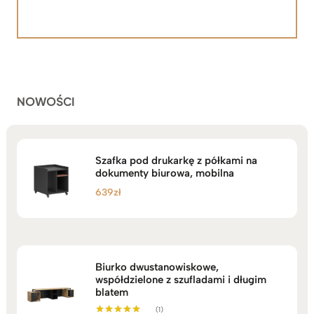
cen:
Oceniony
92
5.00
na 5
od
na
2.199zł
podstawie
do
ocen
klientów
2.749zł
NOWOŚCI
Szafka pod drukarkę z półkami na
dokumenty biurowa, mobilna
639
zł
Biurko dwustanowiskowe,
współdzielone z szufladami i długim
blatem
(1)