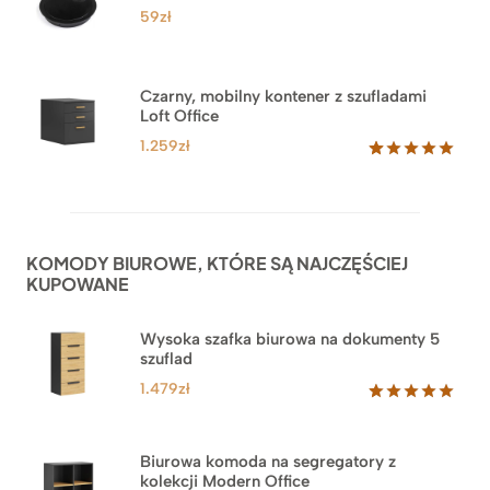
ocen
59
zł
klientów
Czarny, mobilny kontener z szufladami
Loft Office
1.259
zł
Oceniony
52
5.00
na 5
na
podstawie
ocen
KOMODY BIUROWE, KTÓRE SĄ NAJCZĘŚCIEJ
klientów
KUPOWANE
Wysoka szafka biurowa na dokumenty 5
szuflad
1.479
zł
Oceniony
1
5.00
na 5
na
Biurowa komoda na segregatory z
podstawie
kolekcji Modern Office
oceny