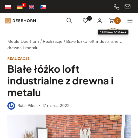
Przejdź
do
treści
0
0
DARMOWA DOSTAWA
Meble Deerhorn
/
Realizacje
/
Białe łóżko loft industrialne z
drewna i metalu
REALIZACJE
Białe łóżko loft
industrialne z drewna i
metalu
Rafał Pikul
17 marca 2022