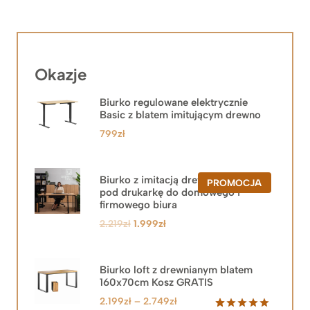
Okazje
Biurko regulowane elektrycznie
Basic z blatem imitującym drewno
799
zł
Biurko z imitacją drewna z szafką
PRODUKT
PROMOCJA
pod drukarkę do domowego i
W
PROMOCJ
firmowego biura
Pierwotna
Aktualna
2.219
zł
1.999
zł
cena
cena
wynosiła:
wynosi:
2.219zł.
1.999zł.
Biurko loft z drewnianym blatem
160x70cm Kosz GRATIS
Zakres
2.199
zł
–
2.749
zł