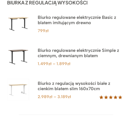
BIURKA Z REGULACJĄ WYSOKOŚCI
klientów
Biurko regulowane elektrycznie Basic z
blatem imitującym drewno
799
zł
Biurko regulowane elektrycznie Simple z
ciemnym, drewnianym blatem
Zakres
1.499
zł
–
1.899
zł
cen:
od
1.499zł
Biurko z regulacją wysokości białe z
cienkim blatem slim 160x70cm
do
1.899zł
Zakres
2.989
zł
–
3.189
zł
cen:
Oceniony
8
5.00
na 5
od
na
2.989zł
podstawie
do
ocen
klientów
3.189zł