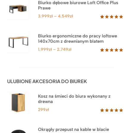
Biurko dębowe biurowe Loft Office Plus
podstawie
Prawe
oceny
klienta
Zakres
3.999
zł
–
4.549
zł
cen:
Oceniony
71
5.00
na 5
od
na
3.999zł
Biurko ergonomiczne do pracy loftowe
podstawie
140x70cm z drewnianym blatem
do
ocen
klientów
4.549zł
Zakres
1.999
zł
–
2.749
zł
cen:
Oceniony
92
5.00
na 5
od
na
1.999zł
podstawie
do
ocen
ULUBIONE AKCESORIA DO BIUREK
klientów
2.749zł
Kosz na śmieci do biura wykonany z
drewna
299
zł
Oceniony
33
5.00
na 5
na
Okrągły przepust na kable w blacie
podstawie