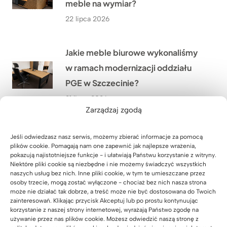
meble na wymiar?
22 lipca 2026
Jakie meble biurowe wykonaliśmy
w ramach modernizacji oddziału
PGE w Szczecinie?
21 lipca 2026
Zarządzaj zgodą
Co przekonało Pana Artura z
Jeśli odwiedzasz nasz serwis, możemy zbierać informacje za pomocą
Krakowa do narożnego biurka z
plików cookie. Pomagają nam one zapewnić jak najlepsze wrażenia,
pokazują najistotniejsze funkcje - i ułatwiają Państwu korzystanie z witryny.
dębowym blatem?
Niektóre pliki cookie są niezbędne i nie możemy świadczyć wszystkich
naszych usług bez nich. Inne pliki cookie, w tym te umieszczane przez
20 lipca 2026
osoby trzecie, mogą zostać wyłączone - chociaż bez nich nasza strona
może nie działać tak dobrze, a treść może nie być dostosowana do Twoich
zainteresowań. Klikając przycisk Akceptuj lub po prostu kontynuując
korzystanie z naszej strony internetowej, wyrażają Państwo zgodę na
Jak urządzić nowoczesny gabinet
używanie przez nas plików cookie. Możesz odwiedzić naszą stronę z
w małym pomieszczeniu? Historia