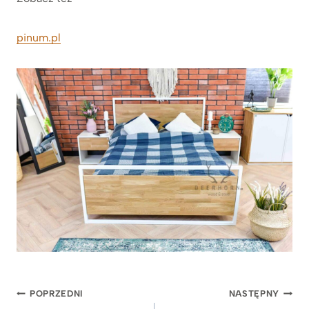
pinum.pl
Nawigacja
POPRZEDNI
NASTĘPNY