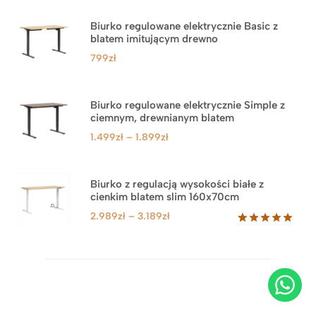
Biurko regulowane elektrycznie Basic z
blatem imitującym drewno
799
zł
Biurko regulowane elektrycznie Simple z
ciemnym, drewnianym blatem
Zakres
1.499
zł
–
1.899
zł
cen:
od
1.499zł
Biurko z regulacją wysokości białe z
cienkim blatem slim 160x70cm
do
1.899zł
Zakres
2.989
zł
–
3.189
zł
cen:
Oceniony
8
5.00
na 5
od
na
2.989zł
podstawie
do
ocen
klientów
3.189zł