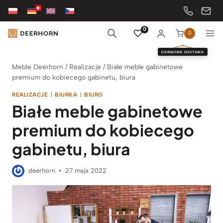
Przejdź
do
treści
0
0
DARMOWA DOSTAWA
Meble Deerhorn
/
Realizacje
/
Białe meble gabinetowe
premium do kobiecego gabinetu, biura
REALIZACJE
|
BIURKA
|
BIURO
Białe meble gabinetowe
premium do kobiecego
gabinetu, biura
deerhorn
27 maja 2022