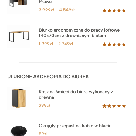
Prawe
oceny
klienta
Zakres
3.999
zł
–
4.549
zł
cen:
Oceniony
71
5.00
na 5
od
na
3.999zł
Biurko ergonomiczne do pracy loftowe
podstawie
140x70cm z drewnianym blatem
do
ocen
klientów
4.549zł
Zakres
1.999
zł
–
2.749
zł
cen:
Oceniony
92
5.00
na 5
od
na
1.999zł
podstawie
do
ocen
ULUBIONE AKCESORIA DO BIUREK
klientów
2.749zł
Kosz na śmieci do biura wykonany z
drewna
299
zł
Oceniony
33
5.00
na 5
na
Okrągły przepust na kable w blacie
podstawie
ocen
59
zł