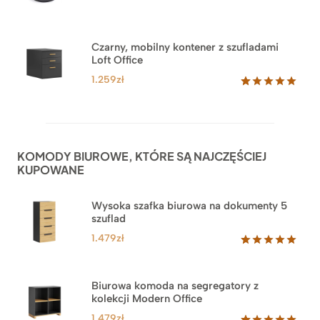
klientów
Czarny, mobilny kontener z szufladami
Loft Office
1.259
zł
Oceniony
52
5.00
na 5
na
podstawie
ocen
KOMODY BIUROWE, KTÓRE SĄ NAJCZĘŚCIEJ
klientów
KUPOWANE
Wysoka szafka biurowa na dokumenty 5
szuflad
1.479
zł
Oceniony
1
5.00
na 5
na
Biurowa komoda na segregatory z
podstawie
kolekcji Modern Office
oceny
klienta
1.479
zł