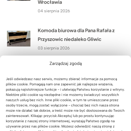
Wrocławia
04 sierpnia 2026
Komoda biurowa dla Pana Rafała z
Przyszowic niedaleko Gliwic
03 sierpnia 2026
Zarządzaj zgodą
Nowoczesna poczekalnia dla
rodziców w Lucky Academy
Jeśli odwiedzasz nasz serwis, możemy zbierać informacje za pomocą
plików cookie. Pomagają nam one zapewnić jak najlepsze wrażenia,
01 sierpnia 2026
pokazują najistotniejsze funkcje - i ułatwiają Państwu korzystanie z witryny.
Niektóre pliki cookie są niezbędne i nie możemy świadczyć wszystkich
naszych usług bez nich. Inne pliki cookie, w tym te umieszczane przez
Meble biurowe do kancelarii
osoby trzecie, mogą zostać wyłączone - chociaż bez nich nasza strona
może nie działać tak dobrze, a treść może nie być dostosowana do Twoich
adwokackiej z Krakowa
zainteresowań. Klikając przycisk Akceptuj lub po prostu kontynuując
korzystanie z naszej strony internetowej, wyrażają Państwo zgodę na
31 lipca 2026
używanie przez nas plików cookie. Możesz odwiedzić naszą stronę z