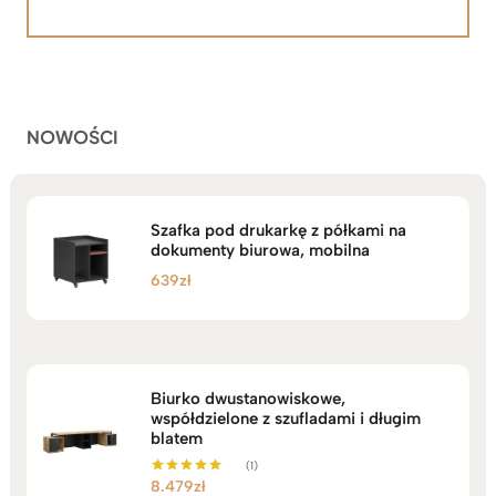
5.00
na 5
od
na
2.199zł
podstawie
do
ocen
klientów
2.749zł
NOWOŚCI
Szafka pod drukarkę z półkami na
dokumenty biurowa, mobilna
639
zł
Biurko dwustanowiskowe,
współdzielone z szufladami i długim
blatem
(1)
8.479
zł
Oceniono