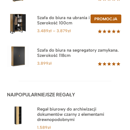
Oceniony
47
5.00
na 5
na
Szafa do biura na ubrania i segregatory.
PROD
PROMOCJA
podstawie
Szerokość 100cm
W
ocen
PROM
klientów
Zakres
3.489
zł
–
3.879
zł
cen:
Oceniony
44
5.00
na 5
od
na
3.489zł
Szafa do biura na segregatory zamykana.
podstawie
Szerokość 118cm
do
ocen
klientów
3.879zł
3.899
zł
Oceniony
62
5.00
na 5
na
podstawie
ocen
NAJPOPULARNIEJSZE REGAŁY
klientów
Regał biurowy do archiwizacji
dokumentów czarny z elementami
drewnopodobnymi
1.589
zł