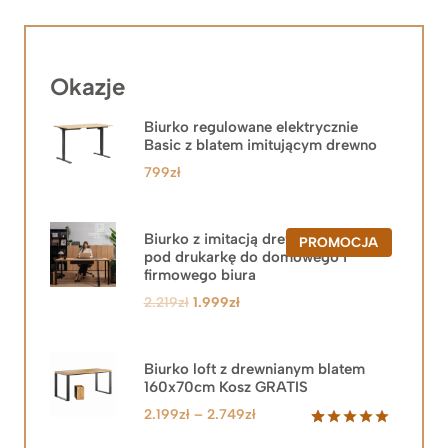
Okazje
Biurko regulowane elektrycznie
Basic z blatem imitującym drewno
799
zł
Biurko z imitacją drewna z szafką
PRODUKT
PROMOCJA
pod drukarkę do domowego i
W
PROMOCJ
firmowego biura
Pierwotna
Aktualna
2.219
zł
1.999
zł
cena
cena
wynosiła:
wynosi:
2.219zł.
1.999zł.
Biurko loft z drewnianym blatem
160x70cm Kosz GRATIS
Zakres
2.199
zł
–
2.749
zł
cen:
Oceniony
92