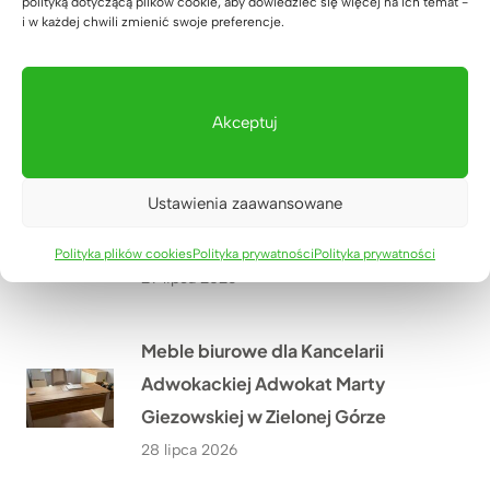
polityką dotyczącą plików cookie, aby dowiedzieć się więcej na ich temat -
i w każdej chwili zmienić swoje preferencje.
Szafa z wysuwanymi półkami na
zamówienie
30 lipca 2026
Akceptuj
Meble dla szkoły językowej Lucky
Ustawienia zaawansowane
Academy w Biłgoraju – przestrzeń,
która wspiera naukę
Polityka plików cookies
Polityka prywatności
Polityka prywatności
29 lipca 2026
Meble biurowe dla Kancelarii
Adwokackiej Adwokat Marty
Giezowskiej w Zielonej Górze
28 lipca 2026