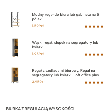
Modny regał do biura lub gabinetu na 5
półek
1.599
zł
Oceniony
46
5.00
na 5
na
Wąski regał, słupek na segregatory lub
podstawie
książki
ocen
klientów
1.959
zł
Oceniony
35
5.00
na 5
na
Regał z szufladami biurowy. Regał na
podstawie
segregatory lub książki. Loft office plus
ocen
klientów
3.959
zł
Oceniony
45
5.00
na 5
na
podstawie
ocen
BIURKA Z REGULACJĄ WYSOKOŚCI
klientów