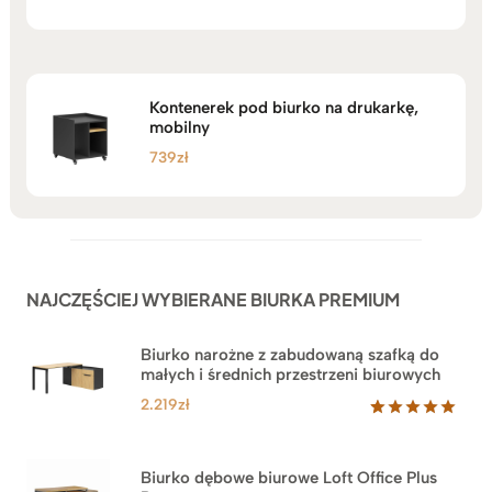
5.00
na 5
Kontenerek pod biurko na drukarkę,
mobilny
739
zł
NAJCZĘŚCIEJ WYBIERANE BIURKA PREMIUM
Biurko narożne z zabudowaną szafką do
małych i średnich przestrzeni biurowych
2.219
zł
Oceniony
1
5.00
na 5
na
Biurko dębowe biurowe Loft Office Plus
podstawie