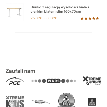
od
1.499zł
Biurko z regulacją wysokości białe z
cienkim blatem slim 160x70cm
do
1.899zł
Zakres
2.989
zł
–
3.189
zł
cen:
Oceniony
8
5.00
na 5
od
na
2.989zł
podstawie
do
ocen
klientów
3.189zł
Zaufali nam