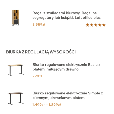
Oceniony
35
5.00
na 5
na
Regał z szufladami biurowy. Regał na
podstawie
segregatory lub książki. Loft office plus
ocen
klientów
3.959
zł
Oceniony
45
5.00
na 5
na
podstawie
ocen
BIURKA Z REGULACJĄ WYSOKOŚCI
klientów
Biurko regulowane elektrycznie Basic z
blatem imitującym drewno
799
zł
Biurko regulowane elektrycznie Simple z
ciemnym, drewnianym blatem
Zakres
1.499
zł
–
1.899
zł
cen: