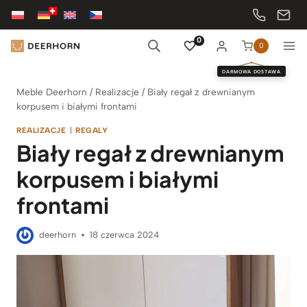
Przejdź
do
treści
0
0
DARMOWA DOSTAWA
Meble Deerhorn
/
Realizacje
/
Biały regał z drewnianym
korpusem i białymi frontami
REALIZACJE
|
REGALY
Biały regał z drewnianym
korpusem i białymi
frontami
deerhorn
18 czerwca 2024