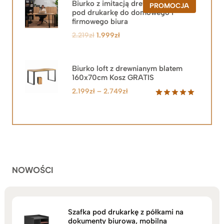
Biurko z imitacją drewna z szafką
PRODUKT
PROMOCJA
pod drukarkę do domowego i
W
PROMOCJ
firmowego biura
Pierwotna
Aktualna
2.219
zł
1.999
zł
cena
cena
wynosiła:
wynosi:
2.219zł.
1.999zł.
Biurko loft z drewnianym blatem
160x70cm Kosz GRATIS
Zakres
2.199
zł
–
2.749
zł
cen:
Oceniony
92
5.00
na 5
od
na
2.199zł
podstawie
do
ocen
klientów
2.749zł
NOWOŚCI
Szafka pod drukarkę z półkami na
dokumenty biurowa, mobilna