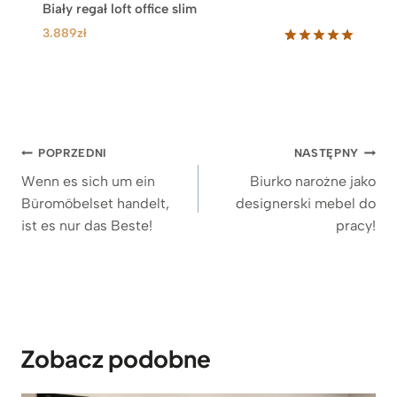
Biały regał loft office slim
3.889
zł
Oceniony
6
5.00
na 5
na
podstawie
ocen
klientów
Nawigacja
POPRZEDNI
NASTĘPNY
wpisu
Wenn es sich um ein
Biurko narożne jako
Büromöbelset handelt,
designerski mebel do
ist es nur das Beste!
pracy!
Zobacz podobne