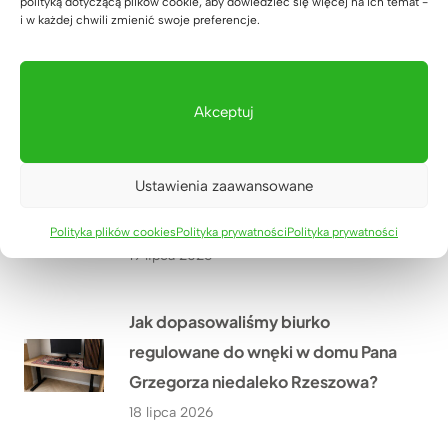
polityką dotyczącą plików cookie, aby dowiedzieć się więcej na ich temat -
Co przekonało Pana Artura z
i w każdej chwili zmienić swoje preferencje.
Krakowa do narożnego biurka z
dębowym blatem?
20 lipca 2026
Akceptuj
Jak urządzić nowoczesny gabinet
Ustawienia zaawansowane
w małym pomieszczeniu? Historia
Pana Wojciecha z Biłgoraja
Polityka plików cookies
Polityka prywatności
Polityka prywatności
19 lipca 2026
Jak dopasowaliśmy biurko
regulowane do wnęki w domu Pana
Grzegorza niedaleko Rzeszowa?
18 lipca 2026