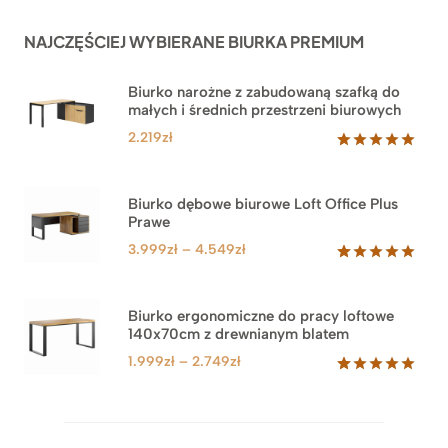
NAJCZĘŚCIEJ WYBIERANE BIURKA PREMIUM
Biurko narożne z zabudowaną szafką do
małych i średnich przestrzeni biurowych
2.219
zł
Oceniony
1
5.00
na 5
na
Biurko dębowe biurowe Loft Office Plus
podstawie
Prawe
oceny
klienta
Zakres
3.999
zł
–
4.549
zł
cen:
Oceniony
71
5.00
na 5
od
na
3.999zł
Biurko ergonomiczne do pracy loftowe
podstawie
140x70cm z drewnianym blatem
do
ocen
klientów
4.549zł
Zakres
1.999
zł
–
2.749
zł
cen:
Oceniony
92
5.00
na 5
od
na
1.999zł
podstawie