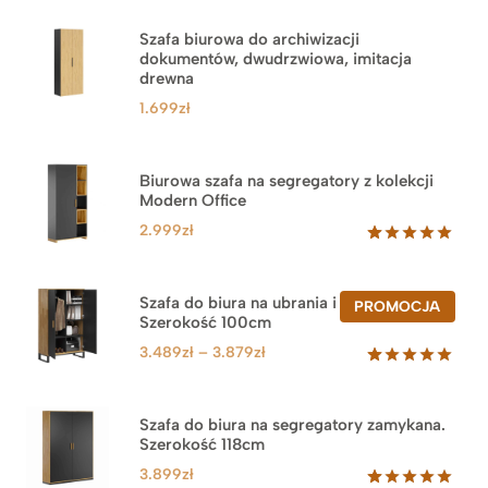
Szafa biurowa do archiwizacji
dokumentów, dwudrzwiowa, imitacja
drewna
1.699
zł
Biurowa szafa na segregatory z kolekcji
Modern Office
2.999
zł
Oceniony
47
5.00
na 5
na
Szafa do biura na ubrania i segregatory.
PROD
PROMOCJA
podstawie
Szerokość 100cm
W
ocen
PROM
klientów
Zakres
3.489
zł
–
3.879
zł
cen:
Oceniony
44
5.00
na 5
od
na
3.489zł
Szafa do biura na segregatory zamykana.
podstawie
Szerokość 118cm
do
ocen
klientów
3.879zł
3.899
zł