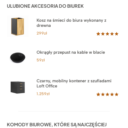
do
ocen
ULUBIONE AKCESORIA DO BIUREK
klientów
2.749zł
Kosz na śmieci do biura wykonany z
drewna
299
zł
Oceniony
33
5.00
na 5
na
Okrągły przepust na kable w blacie
podstawie
ocen
59
zł
klientów
Czarny, mobilny kontener z szufladami
Loft Office
1.259
zł
Oceniony
52
5.00
na 5
na
podstawie
ocen
KOMODY BIUROWE, KTÓRE SĄ NAJCZĘŚCIEJ
klientów