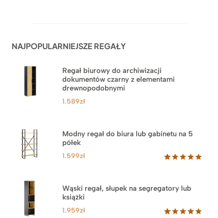
Oceniony
62
5.00
na 5
na
podstawie
ocen
NAJPOPULARNIEJSZE REGAŁY
klientów
Regał biurowy do archiwizacji
dokumentów czarny z elementami
drewnopodobnymi
1.589
zł
Modny regał do biura lub gabinetu na 5
półek
1.599
zł
Oceniony
46
5.00
na 5
na
Wąski regał, słupek na segregatory lub
podstawie
książki
ocen
klientów
1.959
zł