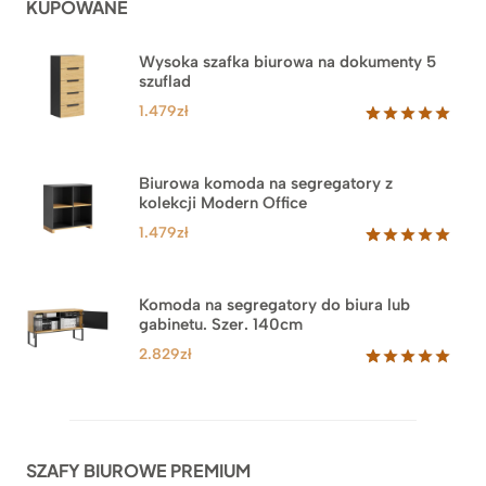
KUPOWANE
Wysoka szafka biurowa na dokumenty 5
szuflad
1.479
zł
Oceniony
1
5.00
na 5
na
Biurowa komoda na segregatory z
podstawie
kolekcji Modern Office
oceny
klienta
1.479
zł
Oceniony
18
5.00
na 5
na
Komoda na segregatory do biura lub
podstawie
gabinetu. Szer. 140cm
ocen
klientów
2.829
zł
Oceniony
42
5.00
na 5
na
podstawie
ocen
SZAFY BIUROWE PREMIUM
klientów