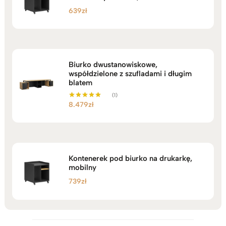
639
zł
Biurko dwustanowiskowe,
współdzielone z szufladami i długim
blatem
(1)
8.479
zł
Oceniono
5.00
na 5
Kontenerek pod biurko na drukarkę,
mobilny
739
zł