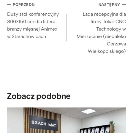
o
Nawigacja
POPRZEDNI
NASTĘPNY
2
wpisu
.
Duży stół konferencyjny
Lada recepcyjna dla
7
800×150 cm dla lidera
firmy Tokar CNC
4
branży mięsnej Animex
Technology w
9
w Starachowicach
Mierzęcinie (niedaleko
z
Gorzowa
ł
Wielkopolskiego)
Zobacz podobne