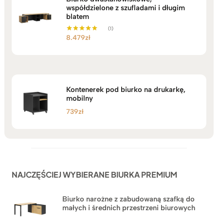
współdzielone z szufladami i długim
blatem
(1)
8.479
zł
Oceniono
5.00
na 5
Kontenerek pod biurko na drukarkę,
mobilny
739
zł
NAJCZĘŚCIEJ WYBIERANE BIURKA PREMIUM
Biurko narożne z zabudowaną szafką do
małych i średnich przestrzeni biurowych