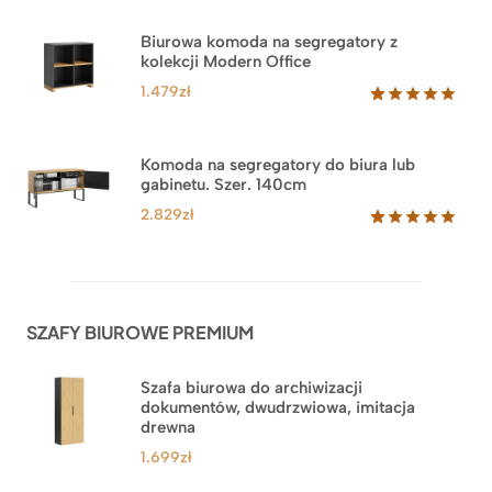
5.00
na 5
na
Biurowa komoda na segregatory z
podstawie
kolekcji Modern Office
oceny
klienta
1.479
zł
Oceniony
18
5.00
na 5
na
Komoda na segregatory do biura lub
podstawie
gabinetu. Szer. 140cm
ocen
klientów
2.829
zł
Oceniony
42
5.00
na 5
na
podstawie
ocen
SZAFY BIUROWE PREMIUM
klientów
Szafa biurowa do archiwizacji
dokumentów, dwudrzwiowa, imitacja
drewna
1.699
zł