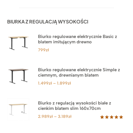
5.00
na 5
na
podstawie
ocen
BIURKA Z REGULACJĄ WYSOKOŚCI
klientów
Biurko regulowane elektrycznie Basic z
blatem imitującym drewno
799
zł
Biurko regulowane elektrycznie Simple z
ciemnym, drewnianym blatem
Zakres
1.499
zł
–
1.899
zł
cen:
od
1.499zł
Biurko z regulacją wysokości białe z
cienkim blatem slim 160x70cm
do
1.899zł
Zakres
2.989
zł
–
3.189
zł
cen:
Oceniony
8
5.00
na 5
od