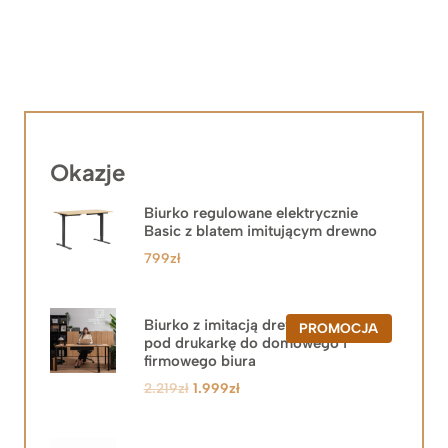
Okazje
Biurko regulowane elektrycznie
Basic z blatem imitującym drewno
799
zł
Biurko z imitacją drewna z szafką
PRODUKT
PROMOCJA
pod drukarkę do domowego i
W
PROMOCJ
firmowego biura
Pierwotna
Aktualna
2.219
zł
1.999
zł
cena
cena
wynosiła:
wynosi: