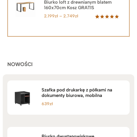
2.219zł.
1.999zł.
Biurko loft z drewnianym blatem
160x70cm Kosz GRATIS
Zakres
2.199
zł
–
2.749
zł
cen:
Oceniony
92
5.00
na 5
od
na
2.199zł
podstawie
do
ocen
klientów
2.749zł
NOWOŚCI
Szafka pod drukarkę z półkami na
dokumenty biurowa, mobilna
639
zł
Biurko dwustanowiskowe,