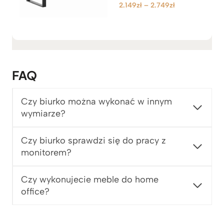
Z
2.149
zł
–
2.749
zł
Oceniono
5.00
a
na 5
k
r
e
s
c
FAQ
e
n
Czy biurko można wykonać w innym
:
wymiarze?
o
d
2
Czy biurko sprawdzi się do pracy z
.
monitorem?
1
4
Czy wykonujecie meble do home
9
office?
z
ł
d