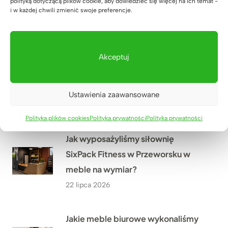
polityką dotyczącą plików cookie, aby dowiedzieć się więcej na ich temat -
Warszawie?
i w każdej chwili zmienić swoje preferencje.
27 lipca 2026
Akceptuj
Lada recepcyjna z podświetleniem
LED dla firmy HÖLSCHER z
Niemiec
Ustawienia zaawansowane
24 lipca 2026
Polityka plików cookies
Polityka prywatności
Polityka prywatności
Jak wyposażyliśmy siłownię
SixPack Fitness w Przeworsku w
meble na wymiar?
22 lipca 2026
Jakie meble biurowe wykonaliśmy