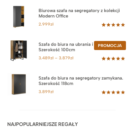
Biurowa szafa na segregatory z kolekcji
Modern Office
2.999
zł
Oceniony
47
5.00
na 5
na
Szafa do biura na ubrania i segregatory.
PROD
PROMOCJA
podstawie
Szerokość 100cm
W
ocen
PROM
klientów
Zakres
3.489
zł
–
3.879
zł
cen:
Oceniony
44
5.00
na 5
od
na
3.489zł
Szafa do biura na segregatory zamykana.
podstawie
Szerokość 118cm
do
ocen
klientów
3.879zł
3.899
zł
Oceniony
62
5.00
na 5
na
podstawie
ocen
NAJPOPULARNIEJSZE REGAŁY
klientów