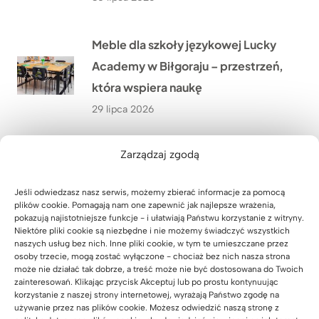
Meble dla szkoły językowej Lucky
Academy w Biłgoraju – przestrzeń,
która wspiera naukę
29 lipca 2026
Zarządzaj zgodą
Meble biurowe dla Kancelarii
Adwokackiej Adwokat Marty
Jeśli odwiedzasz nasz serwis, możemy zbierać informacje za pomocą
Giezowskiej w Zielonej Górze
plików cookie. Pomagają nam one zapewnić jak najlepsze wrażenia,
pokazują najistotniejsze funkcje - i ułatwiają Państwu korzystanie z witryny.
28 lipca 2026
Niektóre pliki cookie są niezbędne i nie możemy świadczyć wszystkich
naszych usług bez nich. Inne pliki cookie, w tym te umieszczane przez
osoby trzecie, mogą zostać wyłączone - chociaż bez nich nasza strona
Jak stworzyliśmy szafę biurową z
może nie działać tak dobrze, a treść może nie być dostosowana do Twoich
zainteresowań. Klikając przycisk Akceptuj lub po prostu kontynuując
miejscem na drukarkę i dokumenty
korzystanie z naszej strony internetowej, wyrażają Państwo zgodę na
używanie przez nas plików cookie. Możesz odwiedzić naszą stronę z
dla biura nieruchomości w