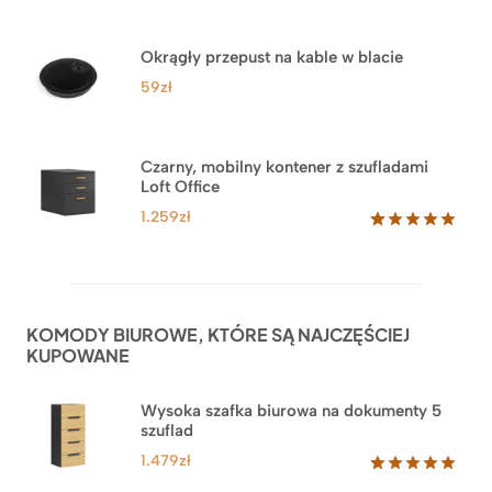
Oceniony
33
5.00
na 5
na
Okrągły przepust na kable w blacie
podstawie
ocen
59
zł
klientów
Czarny, mobilny kontener z szufladami
Loft Office
1.259
zł
Oceniony
52
5.00
na 5
na
podstawie
ocen
KOMODY BIUROWE, KTÓRE SĄ NAJCZĘŚCIEJ
klientów
KUPOWANE
Wysoka szafka biurowa na dokumenty 5
szuflad
1.479
zł
Oceniony
1