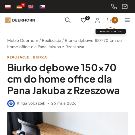
Przejdź
do
treści
0
0
DARMOWA DOSTAWA
Meble Deerhorn
/
Realizacje
/
Biurko dębowe 150×70 cm do
home office dla Pana Jakuba z Rzeszowa
REALIZACJE
|
BIURKA
Biurko dębowe 150×70
cm do home office dla
Pana Jakuba z Rzeszowa
Kinga Sobaszek
26 maja 2026