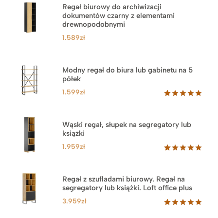
Regał biurowy do archiwizacji
dokumentów czarny z elementami
drewnopodobnymi
1.589
zł
Modny regał do biura lub gabinetu na 5
półek
1.599
zł
Oceniony
46
5.00
na 5
na
Wąski regał, słupek na segregatory lub
podstawie
książki
ocen
klientów
1.959
zł
Oceniony
35
5.00
na 5
na
Regał z szufladami biurowy. Regał na
podstawie
segregatory lub książki. Loft office plus
ocen
klientów
3.959
zł
Oceniony
45