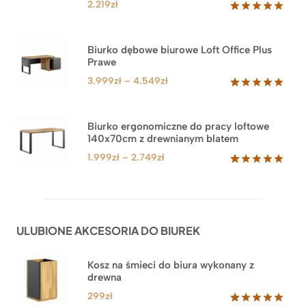
2.219
zł
Oceniony
1
5.00
na 5
na
Biurko dębowe biurowe Loft Office Plus
podstawie
Prawe
oceny
klienta
Zakres
3.999
zł
–
4.549
zł
cen:
Oceniony
71
5.00
na 5
od
na
3.999zł
Biurko ergonomiczne do pracy loftowe
podstawie
140x70cm z drewnianym blatem
do
ocen
klientów
4.549zł
Zakres
1.999
zł
–
2.749
zł
cen:
Oceniony
92
5.00
na 5
od
na
1.999zł
podstawie
do
ocen
ULUBIONE AKCESORIA DO BIUREK
klientów
2.749zł
Kosz na śmieci do biura wykonany z
drewna
299
zł