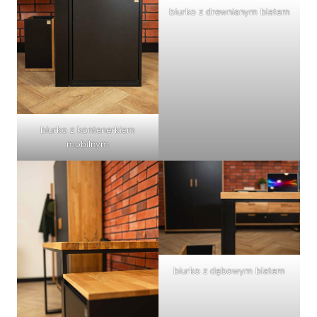
biurko z drewnianym blatem
biurko z kontenerkiem
mobilnym
biurko z dębowym blatem