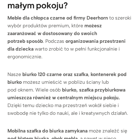
małym pokoju?
Meble dla chłopca czarne od firmy Deerhorn
to szeroki
wybór produktów premium, które
możesz
zaaranżować w dostosowany do swoich
potrzeb sposób
. Podczas
organizowania przestrzeni
dla dziecka
warto zrobić to w pełni funkcjonalnie i
ergonomicznie.
Nasze
biurko 120 czarne oraz szafka
,
kontenerek pod
biurko
możesz umieścić w pobliżu ściany lub
pod oknem. Wiele osób
biurko, szafka przybiurkowa
umieszcza również w centralnym miejscu pokoju.
Dzięki temu dziecko ma przestrzeń wokół siebie i
swobodę nie tylko do nauki, ale i kreatywnych działań.
Mobilna szafka do biurka zamykana
może znaleźć się
pod blatem biurka, obok mebla
, a nawet w nieco