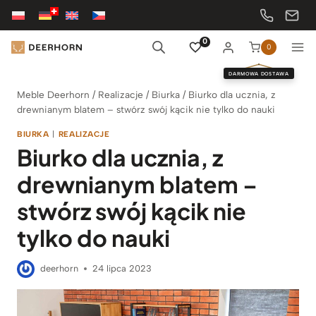
Przejdź
do
treści
0
0
DARMOWA DOSTAWA
Meble Deerhorn
/
Realizacje
/
Biurka
/
Biurko dla ucznia, z
drewnianym blatem – stwórz swój kącik nie tylko do nauki
BIURKA
|
REALIZACJE
Biurko dla ucznia, z
drewnianym blatem –
stwórz swój kącik nie
tylko do nauki
deerhorn
24 lipca 2023