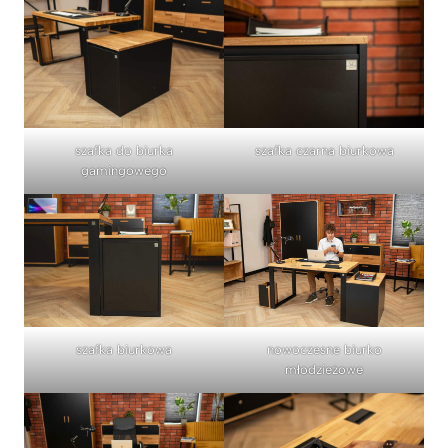
szafka do biurka
szafka czarna biurkowa
gamingowego
szafka biurkowa
nowoczesne biurko
młodzieżowe