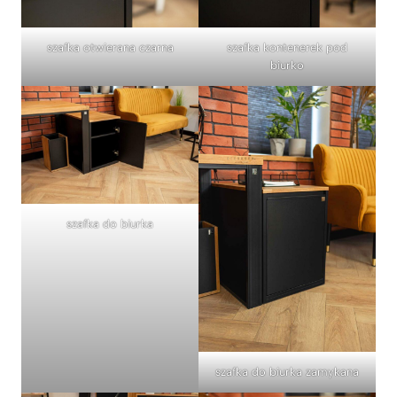
szafka otwierana czarna
szafka kontenerek pod
biurko
szafka do biurka
szafka do biurka zamykana