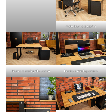
małe biurko z szafką
biurko z szafką dla ucznia
biurko z mediaportem