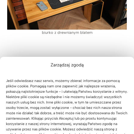
biurko z drewnianym blatem
Zarządzaj zgodą
Biurko z kontenerkiem – jak
uniknąć bałaganu na biurku?
Jeśli odwiedzasz nasz serwis, możemy zbierać informacje za pomocą
plików cookie. Pomagają nam one zapewnić jak najlepsze wrażenia,
pokazują najistotniejsze funkcje - i ułatwiają Państwu korzystanie z witryny.
Biurko loft z kontenerkiem
to idealne
biurko na
Niektóre pliki cookie są niezbędne i nie możemy świadczyć wszystkich
komputer
, które w obecnych czasach jest niezbędnym
naszych usług bez nich. Inne pliki cookie, w tym te umieszczane przez
osoby trzecie, mogą zostać wyłączone - chociaż bez nich nasza strona
narzędziem
do nauki oraz pracy, a także rozwijania
może nie działać tak dobrze, a treść może nie być dostosowana do Twoich
swoich pasji
.
Biurko do pokoju dziecka
powinno
zainteresowań. Klikając przycisk Akceptuj lub po prostu kontynuując
spełniać jego potrzeby oraz zapewniać komfortowe
korzystanie z naszej strony internetowej, wyrażają Państwo zgodę na
używanie przez nas plików cookie. Możesz odwiedzić naszą stronę z
warunki podczas codziennego korzystania. Nasze