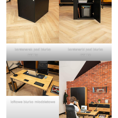
kontenerek pod biurko
kontenerki pod biurko
czarny
czarne
loftowe biurko młodzieżowe