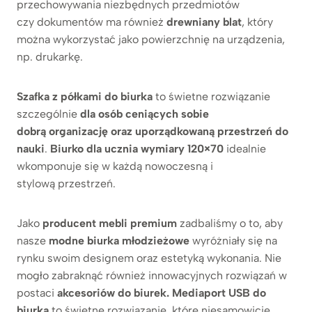
przechowywania niezbędnych przedmiotów
czy dokumentów ma również
drewniany blat
, który
można wykorzystać jako powierzchnię na urządzenia,
np. drukarkę.
Szafka z półkami do biurka
to świetne rozwiązanie
szczególnie
dla osób ceniących sobie
dobrą organizację oraz uporządkowaną przestrzeń do
nauki
.
Biurko dla ucznia wymiary 120×70
idealnie
wkomponuje się w każdą nowoczesną i
stylową przestrzeń.
Jako
producent mebli premium
zadbaliśmy o to, aby
nasze
modne biurka młodzieżowe
wyróżniały się na
rynku swoim designem oraz estetyką wykonania. Nie
mogło zabraknąć również innowacyjnych rozwiązań w
postaci
akcesoriów do biurek.
Mediaport USB do
biurka
to świetne rozwiązanie, które niesamowicie