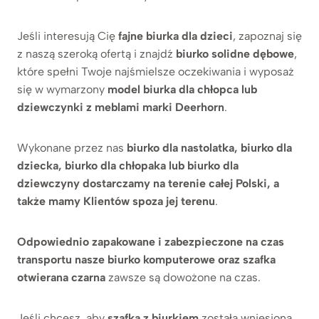
Jeśli interesują Cię
fajne biurka dla dzieci
, zapoznaj się
z naszą szeroką ofertą i znajdź
biurko solidne dębowe
,
które spełni Twoje najśmielsze oczekiwania i wyposaż
się w wymarzony
model biurka dla chłopca lub
dziewczynki z meblami marki Deerhorn
.
Wykonane przez nas
biurko dla nastolatka, biurko dla
dziecka, biurko dla chłopaka lub biurko dla
dziewczyny dostarczamy na terenie całej Polski, a
także mamy Klientów spoza jej terenu
.
Odpowiednio zapakowane i zabezpieczone na czas
transportu nasze biurko komputerowe oraz szafka
otwierana czarna
zawsze są dowożone na czas.
Jeśli chcesz, aby
szafka z biurkiem
została wniesiona