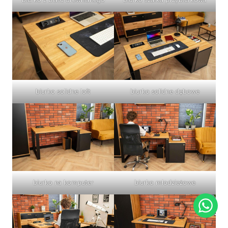
biurko solidne loft
biurko solidne dębowe
biurko na komputer
biurko młodzieżowe