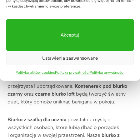
polityką dotyczącą plików cookie, aby dowiedzieć się więcej na ich temat -
biurko z kontenerkiem mobilnym to inwestycja
i w każdej chwili zmienić swoje preferencje.
w minimalizm i estetykę
, która doskonale sprawdza
się podczas dbania o porządek w pokoju.
Akceptuj
Aby uniknąć bałaganu na
biurku,
warto
wykorzystać szerokie możliwości naszego
kontenerka
oraz skorzystać z nowoczesnych organizerów.
Szafka
Ustawienia zaawansowane
do biurka gamingowego z półkami
sprawia, że
książki, zeszyty oraz przybory szkolne mogą być
Polityka plików cookies
Polityka prywatności
Polityka prywatności
schowane, a dzięki temu przestrzeń staje się bardziej
przejrzysta i uporządkowana.
Kontenerek pod biurko
czarny
oraz
czarne biurko loft
będą tworzyć świetny
duet, który pomoże uniknąć bałaganu w pokoju.
Biurko z szafką dla ucznia
powstało z myślą o
wszystkich osobach, które lubią dbać o porządek
i organizację w swojej przestrzeni. Nasze
biurko z