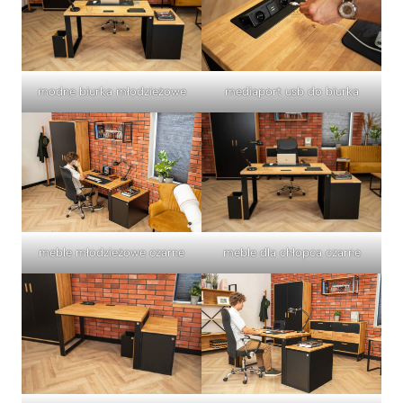
modne biurka młodzieżowe
mediaport usb do biurka
meble dla chłopca czarne
meble młodzieżowe czarne