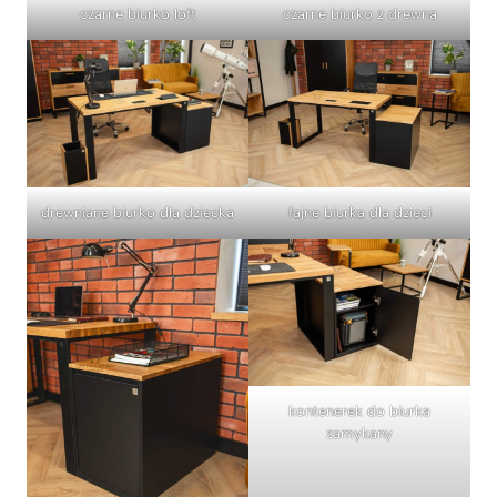
czarne biurko loft
czarne biurko z drewna
drewniane biurko dla dziecka
fajne biurka dla dzieci
kontenerek do biurka
zamykany