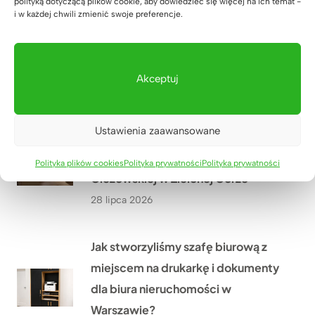
polityką dotyczącą plików cookie, aby dowiedzieć się więcej na ich temat -
i w każdej chwili zmienić swoje preferencje.
Meble dla szkoły językowej Lucky
Academy w Biłgoraju – przestrzeń,
która wspiera naukę
Akceptuj
29 lipca 2026
Ustawienia zaawansowane
Meble biurowe dla Kancelarii
Adwokackiej Adwokat Marty
Polityka plików cookies
Polityka prywatności
Polityka prywatności
Giezowskiej w Zielonej Górze
28 lipca 2026
Jak stworzyliśmy szafę biurową z
miejscem na drukarkę i dokumenty
dla biura nieruchomości w
Warszawie?