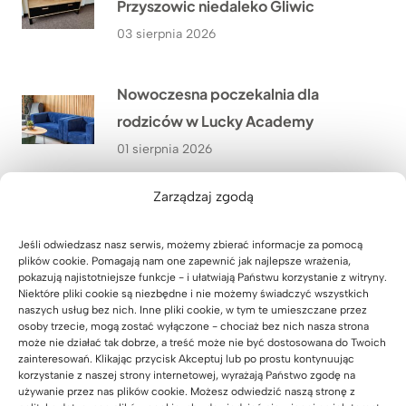
Przyszowic niedaleko Gliwic
03 sierpnia 2026
Nowoczesna poczekalnia dla
rodziców w Lucky Academy
01 sierpnia 2026
Zarządzaj zgodą
Meble biurowe do kancelarii
adwokackiej z Krakowa
Jeśli odwiedzasz nasz serwis, możemy zbierać informacje za pomocą
plików cookie. Pomagają nam one zapewnić jak najlepsze wrażenia,
31 lipca 2026
pokazują najistotniejsze funkcje - i ułatwiają Państwu korzystanie z witryny.
Niektóre pliki cookie są niezbędne i nie możemy świadczyć wszystkich
naszych usług bez nich. Inne pliki cookie, w tym te umieszczane przez
Szafa z wysuwanymi półkami na
osoby trzecie, mogą zostać wyłączone - chociaż bez nich nasza strona
może nie działać tak dobrze, a treść może nie być dostosowana do Twoich
zamówienie
zainteresowań. Klikając przycisk Akceptuj lub po prostu kontynuując
korzystanie z naszej strony internetowej, wyrażają Państwo zgodę na
30 lipca 2026
używanie przez nas plików cookie. Możesz odwiedzić naszą stronę z