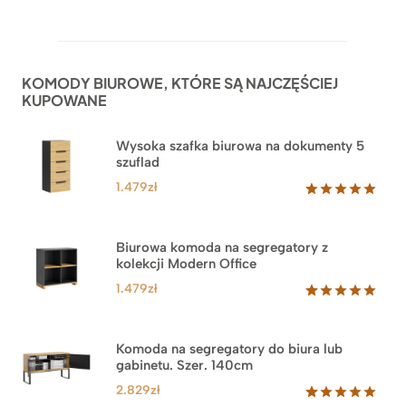
Oceniony
52
5.00
na 5
na
podstawie
ocen
KOMODY BIUROWE, KTÓRE SĄ NAJCZĘŚCIEJ
klientów
KUPOWANE
Wysoka szafka biurowa na dokumenty 5
szuflad
1.479
zł
Oceniony
1
5.00
na 5
na
Biurowa komoda na segregatory z
podstawie
kolekcji Modern Office
oceny
klienta
1.479
zł
Oceniony
18
5.00
na 5
na
Komoda na segregatory do biura lub
podstawie
gabinetu. Szer. 140cm
ocen
klientów
2.829
zł