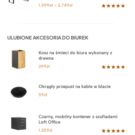
klientów
4.549zł
Zakres
1.999
zł
–
2.749
zł
cen:
Oceniony
92
5.00
na 5
od
na
1.999zł
podstawie
do
ocen
ULUBIONE AKCESORIA DO BIUREK
klientów
2.749zł
Kosz na śmieci do biura wykonany z
drewna
299
zł
Oceniony
33
5.00
na 5
na
Okrągły przepust na kable w blacie
podstawie
ocen
59
zł
klientów
Czarny, mobilny kontener z szufladami
Loft Office
1.259
zł