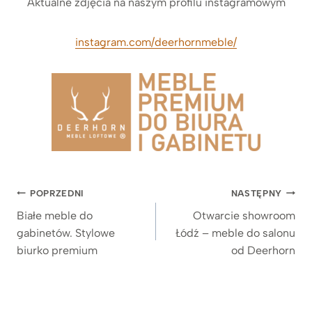
Aktualne zdjęcia na naszym profilu instagramowym
instagram.com/deerhornmeble/
Nawigacja
POPRZEDNI
NASTĘPNY
wpisu
Białe meble do
Otwarcie showroom
gabinetów. Stylowe
Łódź – meble do salonu
biurko premium
od Deerhorn