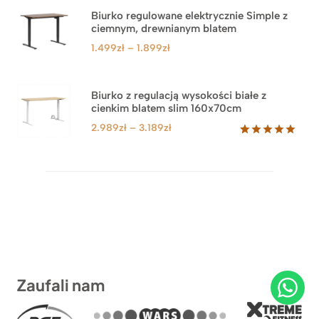
Biurko regulowane elektrycznie Simple z
ciemnym, drewnianym blatem
Zakres
1.499
zł
–
1.899
zł
cen:
od
1.499zł
Biurko z regulacją wysokości białe z
cienkim blatem slim 160x70cm
do
1.899zł
Zakres
2.989
zł
–
3.189
zł
cen:
Oceniony
8
5.00
na 5
od
na
2.989zł
podstawie
do
ocen
klientów
3.189zł
Zaufali nam