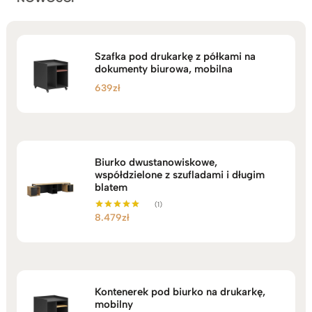
Szafka pod drukarkę z półkami na
dokumenty biurowa, mobilna
639
zł
Biurko dwustanowiskowe,
współdzielone z szufladami i długim
blatem
(1)
8.479
zł
Oceniono
5.00
na 5
Kontenerek pod biurko na drukarkę,
mobilny