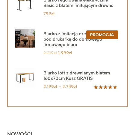
Basic z blatem imitującym drewno
799
zł
Biurko z imitacją drewna z szafką
PRODUKT
PROMOCJA
pod drukarkę do domowego i
W
PROMOCJ
firmowego biura
Pierwotna
Aktualna
2.219
zł
1.999
zł
cena
cena
wynosiła:
wynosi:
2.219zł.
1.999zł.
Biurko loft z drewnianym blatem
160x70cm Kosz GRATIS
Zakres
2.199
zł
–
2.749
zł
cen:
Oceniony
92
5.00
na 5
od
na
2.199zł
podstawie
do
ocen
klientów
2.749zł
NOWOŚCI