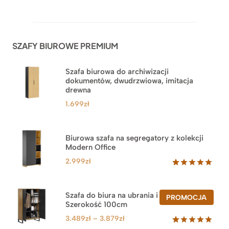
Oceniony
42
5.00
na 5
na
podstawie
ocen
SZAFY BIUROWE PREMIUM
klientów
Szafa biurowa do archiwizacji
dokumentów, dwudrzwiowa, imitacja
drewna
1.699
zł
Biurowa szafa na segregatory z kolekcji
Modern Office
2.999
zł
Oceniony
47
5.00
na 5
na
Szafa do biura na ubrania i segregatory.
PROD
PROMOCJA
podstawie
Szerokość 100cm
W
ocen
PROM
klientów
Zakres
3.489
zł
–
3.879
zł