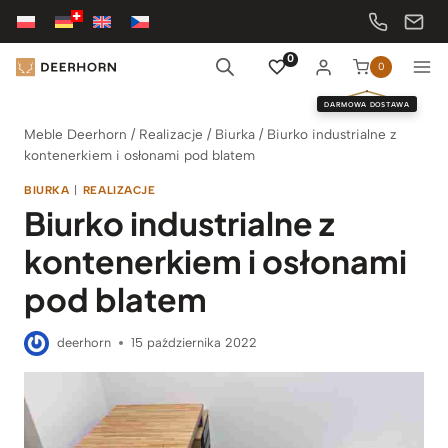
Przejdź
do
treści
0
0
DARMOWA DOSTAWA
Meble Deerhorn
/
Realizacje
/
Biurka
/
Biurko industrialne z
kontenerkiem i osłonami pod blatem
BIURKA
|
REALIZACJE
Biurko industrialne z
kontenerkiem i osłonami
pod blatem
deerhorn
15 października 2022