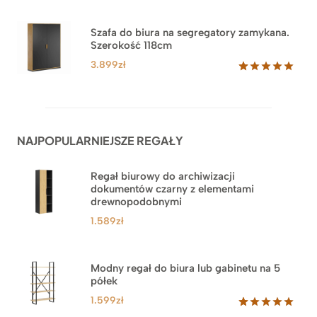
cen:
Oceniony
44
5.00
na 5
od
na
3.489zł
Szafa do biura na segregatory zamykana.
podstawie
Szerokość 118cm
do
ocen
klientów
3.879zł
3.899
zł
Oceniony
62
5.00
na 5
na
podstawie
ocen
NAJPOPULARNIEJSZE REGAŁY
klientów
Regał biurowy do archiwizacji
dokumentów czarny z elementami
drewnopodobnymi
1.589
zł
Modny regał do biura lub gabinetu na 5
półek
1.599
zł