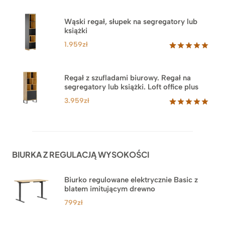
Oceniony
46
5.00
na 5
na
Wąski regał, słupek na segregatory lub
podstawie
książki
ocen
klientów
1.959
zł
Oceniony
35
5.00
na 5
na
Regał z szufladami biurowy. Regał na
podstawie
segregatory lub książki. Loft office plus
ocen
klientów
3.959
zł
Oceniony
45
5.00
na 5
na
podstawie
ocen
BIURKA Z REGULACJĄ WYSOKOŚCI
klientów
Biurko regulowane elektrycznie Basic z
blatem imitującym drewno
799
zł