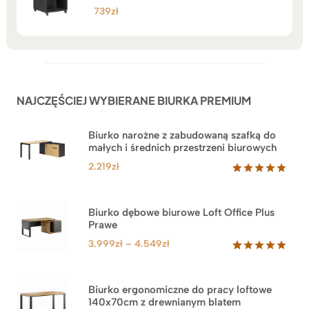
739
zł
NAJCZĘŚCIEJ WYBIERANE BIURKA PREMIUM
Biurko narożne z zabudowaną szafką do
małych i średnich przestrzeni biurowych
2.219
zł
Oceniony
1
5.00
na 5
na
Biurko dębowe biurowe Loft Office Plus
podstawie
Prawe
oceny
klienta
Zakres
3.999
zł
–
4.549
zł
cen:
Oceniony
71
5.00
na 5
od
na
3.999zł
Biurko ergonomiczne do pracy loftowe
podstawie
140x70cm z drewnianym blatem
do
ocen