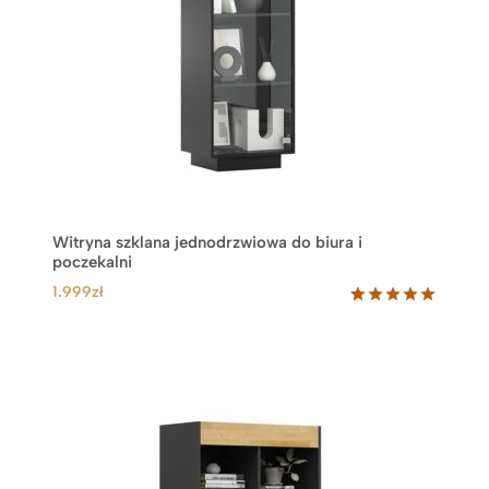
Witryna szklana jednodrzwiowa do biura i
poczekalni
1.999
zł
Oceniony
1
5.00
na 5
na
podstawie
oceny
klienta