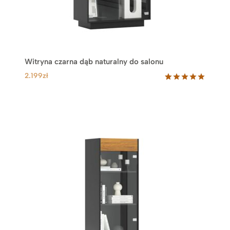
Witryna czarna dąb naturalny do salonu
2.199
zł
Oceniony
1
5.00
na 5
na
podstawie
oceny
klienta