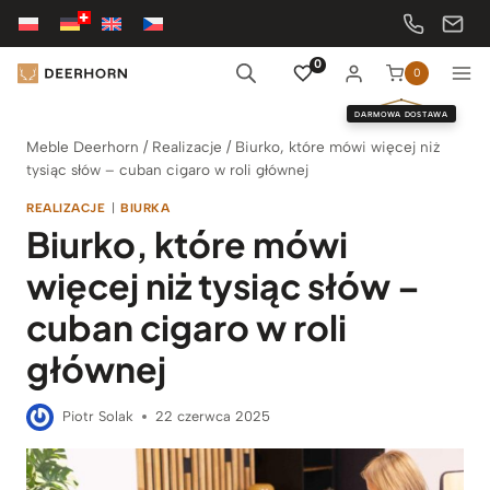
Przejdź
do
treści
0
0
DARMOWA DOSTAWA
Meble Deerhorn
/
Realizacje
/
Biurko, które mówi więcej niż
tysiąc słów – cuban cigaro w roli głównej
REALIZACJE
|
BIURKA
Biurko, które mówi
więcej niż tysiąc słów –
cuban cigaro w roli
głównej
Piotr Solak
22 czerwca 2025