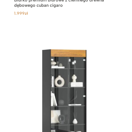
Biurko premium biurowe z ciemnego drewna
dębowego cuban cigaro
1.999
zł