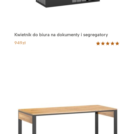
Kwietnik do biura na dokumenty i segregatory
949
zł
Oceniony
11
5.00
na 5
na
podstawie
ocen
klientów