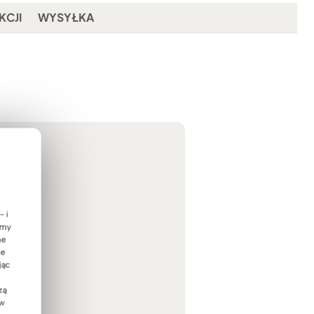
KCJI
WYSYŁKA
- i
emy
ne
ie
jąc
zą
 w