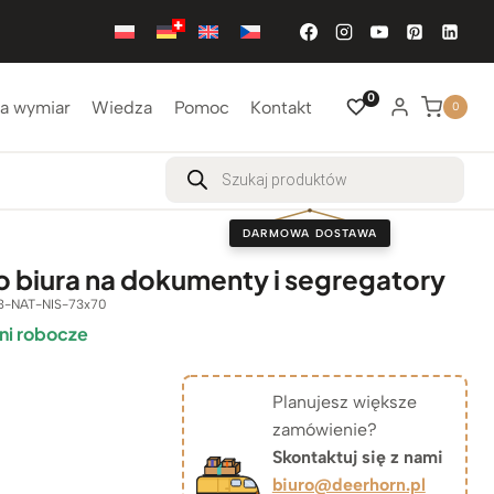
0
a wymiar
Wiedza
Pomoc
Kontakt
0
Wyszukiwarka
produktów
DARMOWA DOSTAWA
o biura na dokumenty i segregatory
-NAT-NIS-73x70
ni robocze
Planujesz większe
zamówienie?
Skontaktuj się z nami
biuro@deerhorn.pl