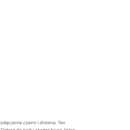
połączenie czerni i drewna. Ten
Dołącz do nich i stwórz biuro, które