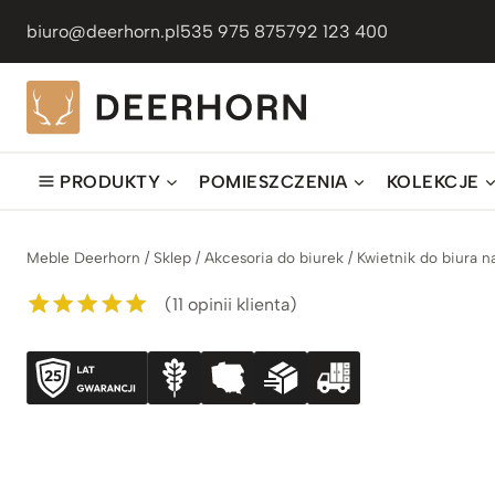
Przejdź
biuro@deerhorn.pl
535 975 875
792 123 400
do
treści
PRODUKTY
POMIESZCZENIA
KOLEKCJE
Meble Deerhorn
/
Sklep
/
Akcesoria do biurek
/
Kwietnik do biura 
(
11
opinii klienta)
Oceniony
11
5.00
na 5 na
podstawie
ocen
klientów