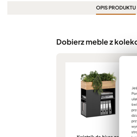
OPIS PRODUKTU
Dobierz meble z kolekc
Jeś
Pom
uła
świ
prz
dzi
prz
wyr
str