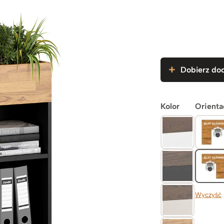
Dobierz dod
Kolor
Orienta
Wyczyść