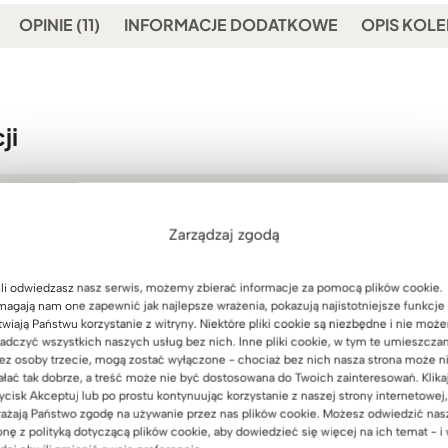
OPINIE (11)
INFORMACJE DODATKOWE
OPIS KOLE
ji
Zarządzaj zgodą
li odwiedzasz nasz serwis, możemy zbierać informacje za pomocą plików cookie.
agają nam one zapewnić jak najlepsze wrażenia, pokazują najistotniejsze funkcje 
twiają Państwu korzystanie z witryny. Niektóre pliki cookie są niezbędne i nie moż
adczyć wszystkich naszych usług bez nich. Inne pliki cookie, w tym te umieszcza
ez osoby trzecie, mogą zostać wyłączone - chociaż bez nich nasza strona może n
ałać tak dobrze, a treść może nie być dostosowana do Twoich zainteresowań. Klika
ycisk Akceptuj lub po prostu kontynuując korzystanie z naszej strony internetowej,
ażają Państwo zgodę na używanie przez nas plików cookie. Możesz odwiedzić nas
onę z polityką dotyczącą plików cookie, aby dowiedzieć się więcej na ich temat - i
Biurko dębowe biurowe