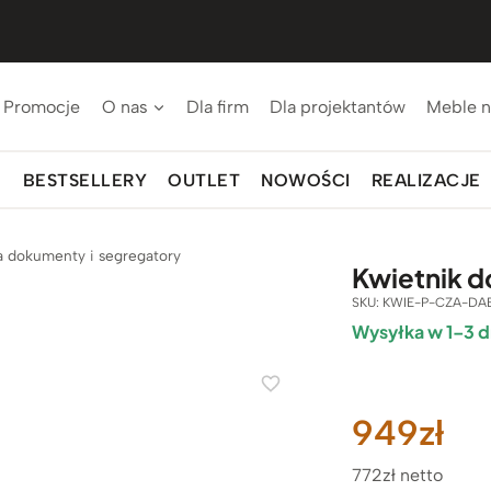
Promocje
O nas
Dla firm
Dla projektantów
Meble n
BESTSELLERY
OUTLET
NOWOŚCI
REALIZACJE
na dokumenty i segregatory
Kwietnik d
SKU:
KWIE-P-CZA-DAB
Wysyłka w 1–3 d
949
zł
772zł netto