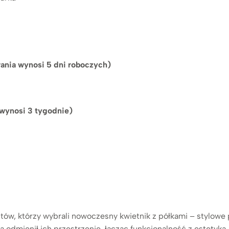
ania wynosi 5 dni roboczych)
 wynosi 3 tygodnie)
ów, którzy wybrali nowoczesny kwietnik z półkami – stylowe 
odmienił ich przestrzenie, łącząc funkcjonalność z estetyką. 