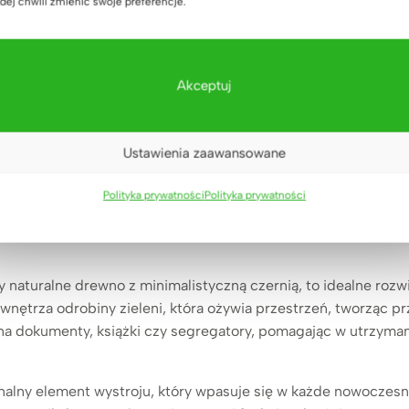
dej chwili zmienić swoje preferencje.
minimalistyczne czarne
(2)
1.999
zł
Oceniono
5.00
na 5
Akceptuj
Ustawienia zaawansowane
etnik z półkami – stylow
Polityka prywatności
Polityka prywatności
y naturalne drewno z minimalistyczną czernią, to idealne rozw
nętrza odrobiny zieleni, która ożywia przestrzeń, tworząc p
ń na dokumenty, książki czy segregatory, pomagając w utrzym
jonalny element wystroju, który wpasuje się w każde nowoczesn