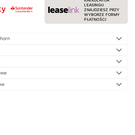
KALKULATOR
LEASINGU
ZNAJDZIESZ PRZY
WYBORZE FORMY
PŁATNOŚCI
horn
owe
ów