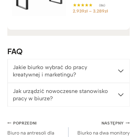
(86)
Z
2.939
zł
–
3.289
zł
Oceniono
5.00
a
na 5
k
r
e
s
FAQ
c
e
n
Jakie biurko wybrać do pracy
:
kreatywnej i marketingu?
o
d
Jak urządzić nowoczesne stanowisko
2
pracy w biurze?
.
9
3
9
Nawigacja
POPRZEDNI
NASTĘPNY
z
wpisu
ł
Biuro na antresoli dla
Biurko na dwa monitory