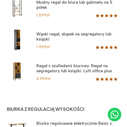
Modny regał do biura lub gabinetu na 5
półek
1.599
zł
Oceniony
46
5.00
na 5
na
Wąski regał, słupek na segregatory lub
podstawie
książki
ocen
klientów
1.959
zł
Oceniony
35
5.00
na 5
na
Regał z szufladami biurowy. Regał na
podstawie
segregatory lub książki. Loft office plus
ocen
klientów
3.959
zł
Oceniony
45
5.00
na 5
na
podstawie
ocen
BIURKA Z REGULACJĄ WYSOKOŚCI
klientów
Biurko regulowane elektrycznie Basic z