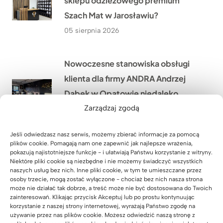
sklepu odzieżowego premium
Szach Mat w Jarosławiu?
05 sierpnia 2026
Nowoczesne stanowiska obsługi
klienta dla firmy ANDRA Andrzej
Dąbek w Opatowie niedaleko
Wrocławia
Zarządzaj zgodą
04 sierpnia 2026
Jeśli odwiedzasz nasz serwis, możemy zbierać informacje za pomocą
plików cookie. Pomagają nam one zapewnić jak najlepsze wrażenia,
pokazują najistotniejsze funkcje - i ułatwiają Państwu korzystanie z witryny.
Komoda biurowa dla Pana Rafała z
Niektóre pliki cookie są niezbędne i nie możemy świadczyć wszystkich
Przyszowic niedaleko Gliwic
naszych usług bez nich. Inne pliki cookie, w tym te umieszczane przez
osoby trzecie, mogą zostać wyłączone - chociaż bez nich nasza strona
03 sierpnia 2026
może nie działać tak dobrze, a treść może nie być dostosowana do Twoich
zainteresowań. Klikając przycisk Akceptuj lub po prostu kontynuując
korzystanie z naszej strony internetowej, wyrażają Państwo zgodę na
używanie przez nas plików cookie. Możesz odwiedzić naszą stronę z
Nowoczesna poczekalnia dla