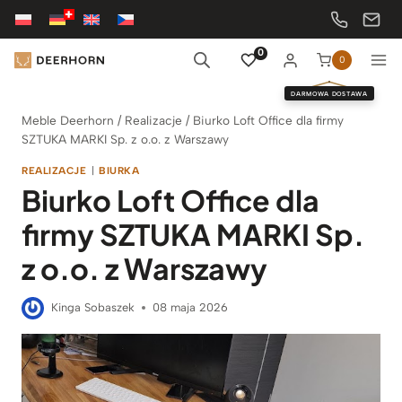
Przejdź
do
treści
0
0
DARMOWA DOSTAWA
Meble Deerhorn
/
Realizacje
/
Biurko Loft Office dla firmy
SZTUKA MARKI Sp. z o.o. z Warszawy
REALIZACJE
|
BIURKA
Biurko Loft Office dla
firmy SZTUKA MARKI Sp.
z o.o. z Warszawy
Kinga Sobaszek
08 maja 2026