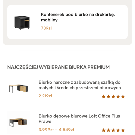
Kontenerek pod biurko na drukarkę,
mobilny
739
zł
NAJCZĘŚCIEJ WYBIERANE BIURKA PREMIUM
Biurko narożne z zabudowaną szafką do
małych i średnich przestrzeni biurowych
2.219
zł
Oceniony
1
5.00
na 5
na
Biurko dębowe biurowe Loft Office Plus
podstawie
Prawe
oceny
klienta
Zakres
3.999
zł
–
4.549
zł