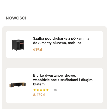
do
ocen
klientów
2.749zł
NOWOŚCI
Szafka pod drukarkę z półkami na
dokumenty biurowa, mobilna
639
zł
Biurko dwustanowiskowe,
współdzielone z szufladami i długim
blatem
(1)
8.479
zł
Oceniono
5.00
na 5