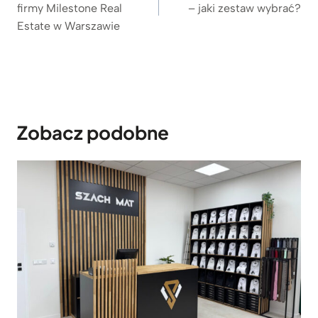
d
firmy Milestone Real
– jaki zestaw wybrać?
o
Estate w Warszawie
3
.
2
8
9
z
Zobacz podobne
ł