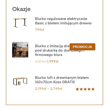
Okazje
Biurko regulowane elektrycznie
Basic z blatem imitującym drewno
799
zł
Biurko z imitacją drewna z szafką
PRODUKT
PROMOCJA
pod drukarkę do domowego i
W
PROMOCJ
firmowego biura
Pierwotna
Aktualna
2.219
zł
1.999
zł
cena
cena
wynosiła:
wynosi:
2.219zł.
1.999zł.
Biurko loft z drewnianym blatem
160x70cm Kosz GRATIS
Zakres
2.199
zł
–
2.749
zł
cen:
Oceniony
92
5.00
na 5
od
na
2.199zł
podstawie