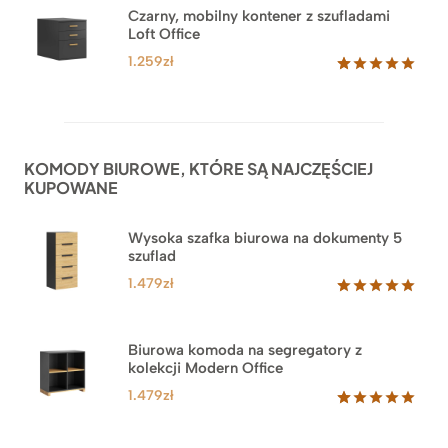
Czarny, mobilny kontener z szufladami
Loft Office
1.259
zł
Oceniony
52
5.00
na 5
na
podstawie
ocen
KOMODY BIUROWE, KTÓRE SĄ NAJCZĘŚCIEJ
klientów
KUPOWANE
Wysoka szafka biurowa na dokumenty 5
szuflad
1.479
zł
Oceniony
1
5.00
na 5
na
Biurowa komoda na segregatory z
podstawie
kolekcji Modern Office
oceny
klienta
1.479
zł
Oceniony
18
5.00
na 5