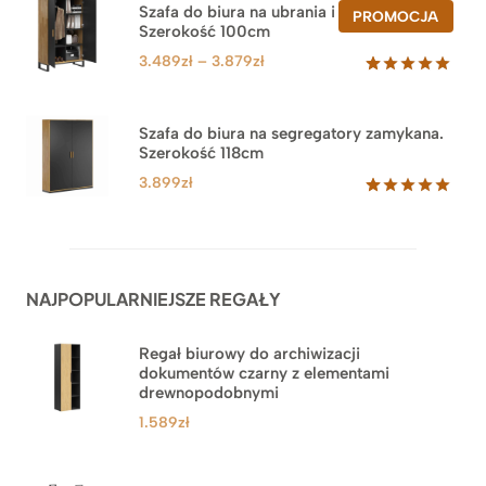
na
Szafa do biura na ubrania i segregatory.
PROD
PROMOCJA
podstawie
Szerokość 100cm
W
ocen
PROM
klientów
Zakres
3.489
zł
–
3.879
zł
cen:
Oceniony
44
5.00
na 5
od
na
3.489zł
Szafa do biura na segregatory zamykana.
podstawie
Szerokość 118cm
do
ocen
klientów
3.879zł
3.899
zł
Oceniony
62
5.00
na 5
na
podstawie
ocen
NAJPOPULARNIEJSZE REGAŁY
klientów
Regał biurowy do archiwizacji
dokumentów czarny z elementami
drewnopodobnymi
1.589
zł