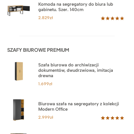
na
Komoda na segregatory do biura lub
podstawie
gabinetu. Szer. 140cm
ocen
klientów
2.829
zł
Oceniony
42
5.00
na 5
na
podstawie
ocen
SZAFY BIUROWE PREMIUM
klientów
Szafa biurowa do archiwizacji
dokumentów, dwudrzwiowa, imitacja
drewna
1.699
zł
Biurowa szafa na segregatory z kolekcji
Modern Office
2.999
zł
Oceniony
47
5.00
na 5