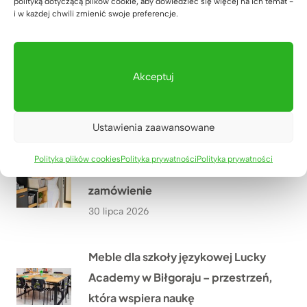
polityką dotyczącą plików cookie, aby dowiedzieć się więcej na ich temat -
rodziców w Lucky Academy
i w każdej chwili zmienić swoje preferencje.
01 sierpnia 2026
Akceptuj
Meble biurowe do kancelarii
adwokackiej z Krakowa
31 lipca 2026
Ustawienia zaawansowane
Polityka plików cookies
Polityka prywatności
Polityka prywatności
Szafa z wysuwanymi półkami na
zamówienie
30 lipca 2026
Meble dla szkoły językowej Lucky
Academy w Biłgoraju – przestrzeń,
która wspiera naukę