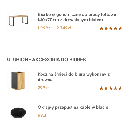
cen:
Oceniony
71
5.00
na 5
od
na
3.999zł
Biurko ergonomiczne do pracy loftowe
podstawie
140x70cm z drewnianym blatem
do
ocen
klientów
4.549zł
Zakres
1.999
zł
–
2.749
zł
cen:
Oceniony
92
5.00
na 5
od
na
1.999zł
podstawie
do
ocen
ULUBIONE AKCESORIA DO BIUREK
klientów
2.749zł
Kosz na śmieci do biura wykonany z
drewna
299
zł
Oceniony
33
5.00
na 5
na
Okrągły przepust na kable w blacie
podstawie
ocen
59
zł
klientów