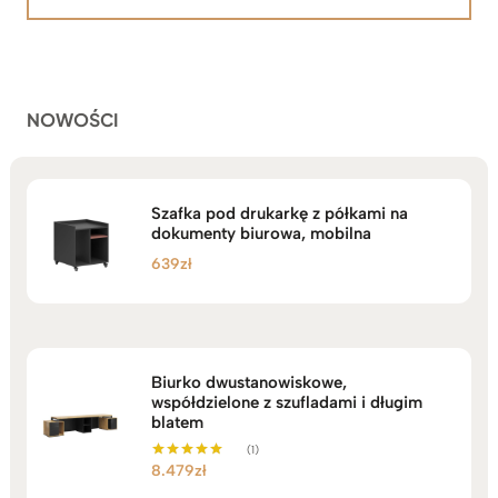
na
2.199zł
podstawie
do
ocen
klientów
2.749zł
NOWOŚCI
Szafka pod drukarkę z półkami na
dokumenty biurowa, mobilna
639
zł
Biurko dwustanowiskowe,
współdzielone z szufladami i długim
blatem
(1)
8.479
zł
Oceniono
5.00