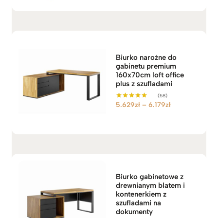
Biurko narożne do
gabinetu premium
160x70cm loft office
plus z szufladami
(58)
Z
5.629
zł
–
6.179
zł
Oceniono
5.00
a
na 5
k
r
e
s
c
Biurko gabinetowe z
e
drewnianym blatem i
n
kontenerkiem z
:
szufladami na
dokumenty
o