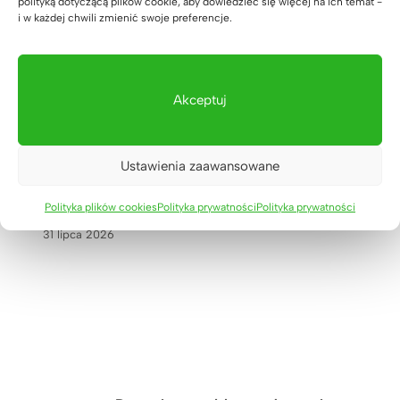
polityką dotyczącą plików cookie, aby dowiedzieć się więcej na ich temat -
i w każdej chwili zmienić swoje preferencje.
Akceptuj
Ustawienia zaawansowane
Meble biurowe do kancelarii
adwokackiej z Krakowa
Polityka plików cookies
Polityka prywatności
Polityka prywatności
31 lipca 2026