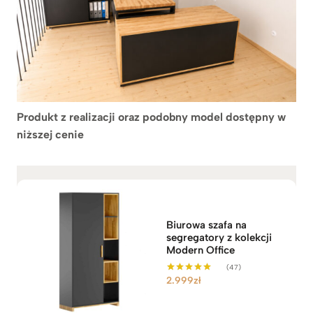
Produkt z realizacji oraz podobny model dostępny w
niższej cenie
Biurowa szafa na
segregatory z kolekcji
Modern Office
(47)
2.999
zł
Oceniono
5.00
na 5