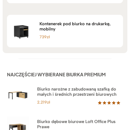
na 5
Kontenerek pod biurko na drukarkę,
mobilny
739
zł
NAJCZĘŚCIEJ WYBIERANE BIURKA PREMIUM
Biurko narożne z zabudowaną szafką do
małych i średnich przestrzeni biurowych
2.219
zł
Oceniony
1
5.00
na 5
na
Biurko dębowe biurowe Loft Office Plus
podstawie
Prawe
oceny