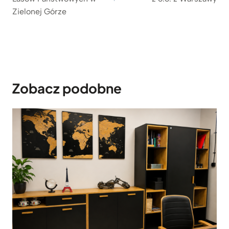
Zielonej Górze
o
4
.
5
4
9
z
Zobacz podobne
ł