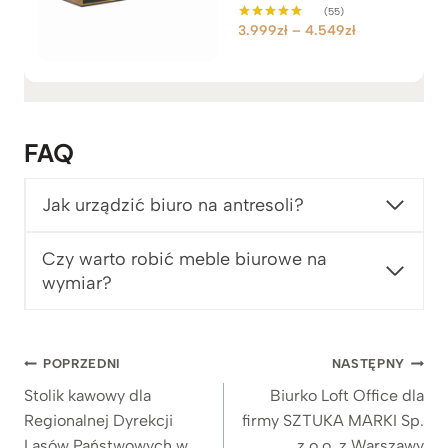
d
(55)
Z
3.999
zł
–
4.549
zł
5
Oceniono
5.00
a
.
na 5
k
6
r
2
e
9
s
z
FAQ
c
ł
e
d
Jak urządzić biuro na antresoli?
n
o
:
6
o
.
Czy warto robić meble biurowe na
d
1
wymiar?
3
7
.
9
9
z
Nawigacja
9
ł
POPRZEDNI
NASTĘPNY
9
wpisu
Stolik kawowy dla
Biurko Loft Office dla
z
Regionalnej Dyrekcji
firmy SZTUKA MARKI Sp.
ł
Lasów Państwowych w
z o.o. z Warszawy
d