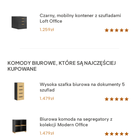
Czarny, mobilny kontener z szufladami
Loft Office
1.259
zł
Oceniony
52
5.00
na 5
na
podstawie
ocen
KOMODY BIUROWE, KTÓRE SĄ NAJCZĘŚCIEJ
klientów
KUPOWANE
Wysoka szafka biurowa na dokumenty 5
szuflad
1.479
zł
Oceniony
1
5.00
na 5
na
Biurowa komoda na segregatory z
podstawie
kolekcji Modern Office
oceny
klienta
1.479
zł