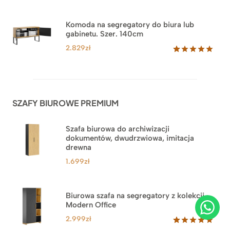
Oceniony
18
5.00
na 5
na
Komoda na segregatory do biura lub
podstawie
gabinetu. Szer. 140cm
ocen
klientów
2.829
zł
Oceniony
42
5.00
na 5
na
podstawie
ocen
SZAFY BIUROWE PREMIUM
klientów
Szafa biurowa do archiwizacji
dokumentów, dwudrzwiowa, imitacja
drewna
1.699
zł
Biurowa szafa na segregatory z kolekcji
Modern Office
2.999
zł