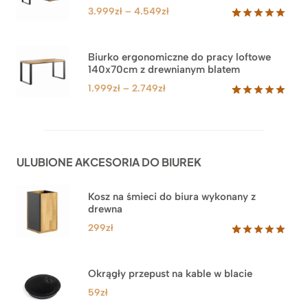
klienta
Zakres
3.999
zł
–
4.549
zł
cen:
Oceniony
71
5.00
na 5
od
na
3.999zł
Biurko ergonomiczne do pracy loftowe
podstawie
140x70cm z drewnianym blatem
do
ocen
klientów
4.549zł
Zakres
1.999
zł
–
2.749
zł
cen:
Oceniony
92
5.00
na 5
od
na
1.999zł
podstawie
do
ocen
ULUBIONE AKCESORIA DO BIUREK
klientów
2.749zł
Kosz na śmieci do biura wykonany z
drewna
299
zł
Oceniony
33
5.00
na 5
na
Okrągły przepust na kable w blacie
podstawie
ocen
59
zł
klientów