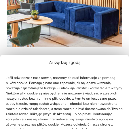
Nowoczesna poczekalnia dla
Zarządzaj zgodą
rodziców w Lucky Academy
01 sierpnia 2026
Jeśli odwiedzasz nasz serwis, możemy zbierać informacje za pomocą
plików cookie. Pomagają nam one zapewnić jak najlepsze wrażenia,
pokazują najistotniejsze funkcje - i ułatwiają Państwu korzystanie z witryny.
Niektóre pliki cookie są niezbędne i nie możemy świadczyć wszystkich
naszych usług bez nich. Inne pliki cookie, w tym te umieszczane przez
osoby trzecie, mogą zostać wyłączone - chociaż bez nich nasza strona
może nie działać tak dobrze, a treść może nie być dostosowana do Twoich
zainteresowań. Klikając przycisk Akceptuj lub po prostu kontynuując
korzystanie z naszej strony internetowej, wyrażają Państwo zgodę na
używanie przez nas plików cookie. Możesz odwiedzić naszą stronę z