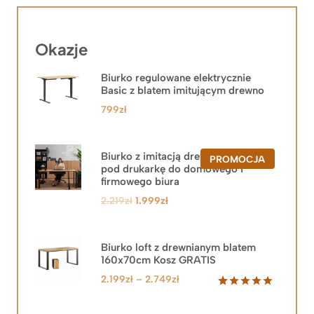
Okazje
Biurko regulowane elektrycznie
Basic z blatem imitującym drewno
799
zł
Biurko z imitacją drewna z szafką
PRODUKT
PROMOCJA
pod drukarkę do domowego i
W
PROMOCJ
firmowego biura
Pierwotna
Aktualna
2.219
zł
1.999
zł
cena
cena
wynosiła:
wynosi:
2.219zł.
1.999zł.
Biurko loft z drewnianym blatem
160x70cm Kosz GRATIS
Zakres
2.199
zł
–
2.749
zł
cen:
Oceniony
92
5.00
na 5
od