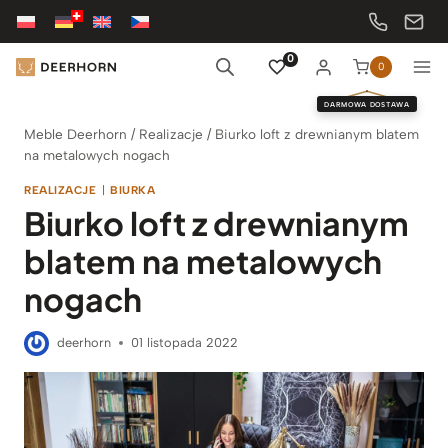
Przejdź
do
treści
0
0
DARMOWA DOSTAWA
Meble Deerhorn
/
Realizacje
/
Biurko loft z drewnianym blatem
na metalowych nogach
REALIZACJE
|
BIURKA
Biurko loft z drewnianym
blatem na metalowych
nogach
deerhorn
01 listopada 2022