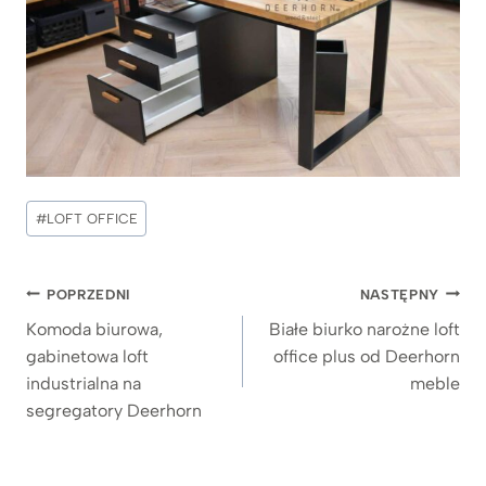
Tagi
#
LOFT OFFICE
wpisu:
Nawigacja
POPRZEDNI
NASTĘPNY
wpisu
Komoda biurowa,
Białe biurko narożne loft
gabinetowa loft
office plus od Deerhorn
industrialna na
meble
segregatory Deerhorn