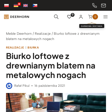
Przejdź
do
treści
0
0
DARMOWA DOSTAWA
Meble Deerhorn
/
Realizacje
/
Biurko loftowe z drewnianym
blatem na metalowych nogach
REALIZACJE
|
BIURKA
Biurko loftowe z
drewnianym blatem na
metalowych nogach
Rafał Pikul
16 października 2021