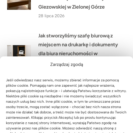
Giezowskiej w Zielonej Górze
28 lipca 2026
Jak stworzyliśmy szafę biurową z
miejscem na drukarkę i dokumenty
dla biura nieruchomości w
Warszawie?
Zarządzaj zgodą
27 lipca 2026
Jeśli odwiedzasz nasz serwis, możemy zbierać informacje za pomocą
plików cookie. Pomagają nam one zapewnić jak najlepsze wrażenia,
Lada recepcyjna z podświetleniem
pokazują najistotniejsze funkcje - i ułatwiają Państwu korzystanie z witryny.
Niektóre pliki cookie są niezbędne i nie możemy świadczyć wszystkich
LED dla firmy HÖLSCHER z
naszych usług bez nich. Inne pliki cookie, w tym te umieszczane przez
osoby trzecie, mogą zostać wyłączone - chociaż bez nich nasza strona
Niemiec
może nie działać tak dobrze, a treść może nie być dostosowana do Twoich
24 lipca 2026
zainteresowań. Klikając przycisk Akceptuj lub po prostu kontynuując
korzystanie z naszej strony internetowej, wyrażają Państwo zgodę na
używanie przez nas plików cookie. Możesz odwiedzić naszą stronę z