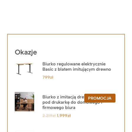
Okazje
Biurko regulowane elektrycznie
Basic z blatem imitującym drewno
799
zł
Biurko z imitacją drewna z szafką
PRODUKT
PROMOCJA
pod drukarkę do domowego i
W
PROMOCJ
firmowego biura
Pierwotna
Aktualna
2.219
zł
1.999
zł
cena
cena
wynosiła:
wynosi: