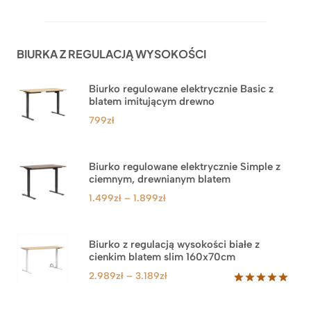
5.00
na 5
na
podstawie
ocen
BIURKA Z REGULACJĄ WYSOKOŚCI
klientów
Biurko regulowane elektrycznie Basic z
blatem imitującym drewno
799
zł
Biurko regulowane elektrycznie Simple z
ciemnym, drewnianym blatem
Zakres
1.499
zł
–
1.899
zł
cen:
od
1.499zł
Biurko z regulacją wysokości białe z
cienkim blatem slim 160x70cm
do
1.899zł
Zakres
2.989
zł
–
3.189
zł
cen:
Oceniony
8
5.00
na 5
od