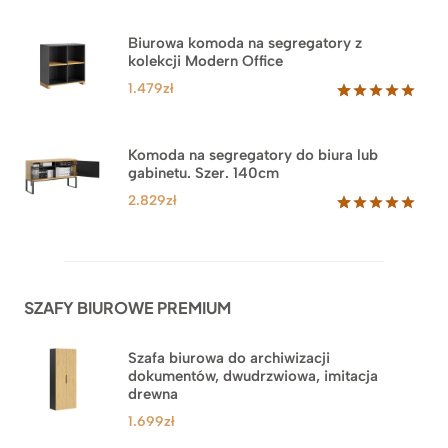
Oceniony
1
5.00
na 5
na
Biurowa komoda na segregatory z
podstawie
kolekcji Modern Office
oceny
klienta
1.479
zł
Oceniony
18
5.00
na 5
na
Komoda na segregatory do biura lub
podstawie
gabinetu. Szer. 140cm
ocen
klientów
2.829
zł
Oceniony
42
5.00
na 5
na
podstawie
ocen
SZAFY BIUROWE PREMIUM
klientów
Szafa biurowa do archiwizacji
dokumentów, dwudrzwiowa, imitacja
drewna
1.699
zł