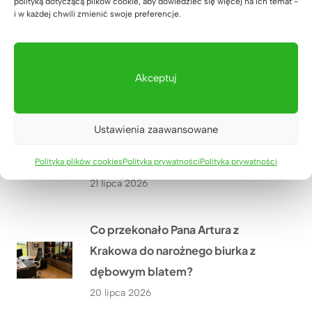
polityką dotyczącą plików cookie, aby dowiedzieć się więcej na ich temat -
Jak wyposażyliśmy siłownię
i w każdej chwili zmienić swoje preferencje.
SixPack Fitness w Przeworsku w
meble na wymiar?
22 lipca 2026
Akceptuj
Jakie meble biurowe wykonaliśmy
Ustawienia zaawansowane
w ramach modernizacji oddziału
PGE w Szczecinie?
Polityka plików cookies
Polityka prywatności
Polityka prywatności
21 lipca 2026
Co przekonało Pana Artura z
Krakowa do narożnego biurka z
dębowym blatem?
20 lipca 2026