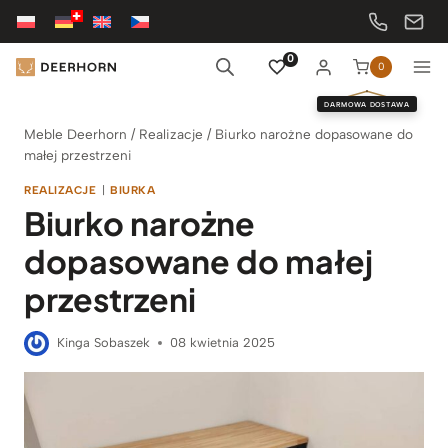
Przejdź
do
treści
0
0
DARMOWA DOSTAWA
Meble Deerhorn
/
Realizacje
/
Biurko narożne dopasowane do
małej przestrzeni
REALIZACJE
|
BIURKA
Biurko narożne
dopasowane do małej
przestrzeni
Kinga Sobaszek
08 kwietnia 2025