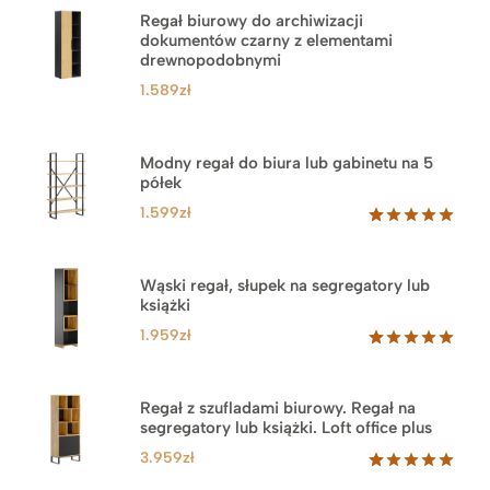
Regał biurowy do archiwizacji
dokumentów czarny z elementami
drewnopodobnymi
1.589
zł
Modny regał do biura lub gabinetu na 5
półek
1.599
zł
Oceniony
46
5.00
na 5
na
Wąski regał, słupek na segregatory lub
podstawie
książki
ocen
klientów
1.959
zł
Oceniony
35
5.00
na 5
na
Regał z szufladami biurowy. Regał na
podstawie
segregatory lub książki. Loft office plus
ocen
klientów
3.959
zł
Oceniony
45