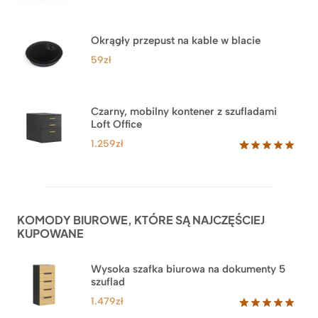
Oceniony
33
5.00
na 5
na
Okrągły przepust na kable w blacie
podstawie
ocen
59
zł
klientów
Czarny, mobilny kontener z szufladami
Loft Office
1.259
zł
Oceniony
52
5.00
na 5
na
podstawie
ocen
KOMODY BIUROWE, KTÓRE SĄ NAJCZĘŚCIEJ
klientów
KUPOWANE
Wysoka szafka biurowa na dokumenty 5
szuflad
1.479
zł