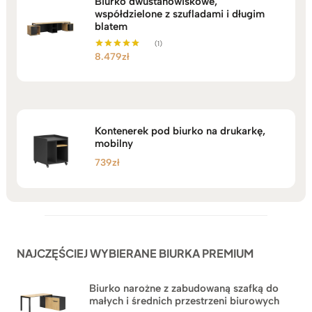
Biurko dwustanowiskowe,
współdzielone z szufladami i długim
blatem
(1)
8.479
zł
Oceniono
5.00
na 5
Kontenerek pod biurko na drukarkę,
mobilny
739
zł
NAJCZĘŚCIEJ WYBIERANE BIURKA PREMIUM
Biurko narożne z zabudowaną szafką do
małych i średnich przestrzeni biurowych