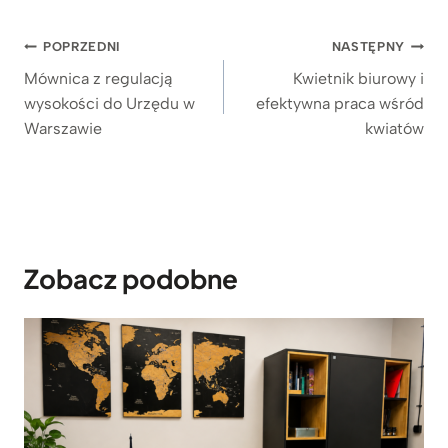
s
Nawigacja
c
POPRZEDNI
NASTĘPNY
e
wpisu
Mównica z regulacją
Kwietnik biurowy i
n
wysokości do Urzędu w
efektywna praca wśród
:
Warszawie
kwiatów
o
d
5
.
8
2
9
Zobacz podobne
z
ł
d
o
6
.
1
7