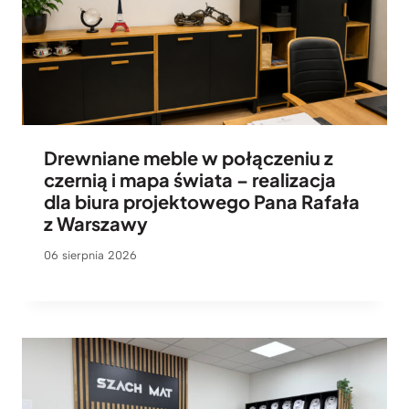
9
z
ł
Drewniane meble w połączeniu z
czernią i mapa świata – realizacja
dla biura projektowego Pana Rafała
z Warszawy
06 sierpnia 2026