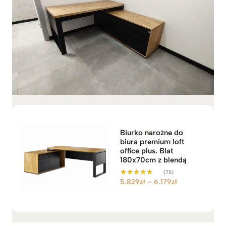
Biurko narożne do
biura premium loft
office plus. Blat
180x70cm z blendą
(75)
Z
5.829
zł
–
6.179
zł
Oceniono
5.00
a
na 5
k
r
e