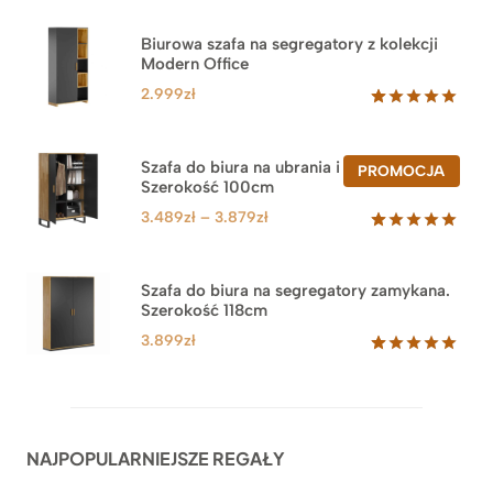
Biurowa szafa na segregatory z kolekcji
Modern Office
2.999
zł
Oceniony
47
5.00
na 5
na
Szafa do biura na ubrania i segregatory.
PROD
PROMOCJA
podstawie
Szerokość 100cm
W
ocen
PROM
klientów
Zakres
3.489
zł
–
3.879
zł
cen:
Oceniony
44
5.00
na 5
od
na
3.489zł
Szafa do biura na segregatory zamykana.
podstawie
Szerokość 118cm
do
ocen
klientów
3.879zł
3.899
zł
Oceniony
62
5.00
na 5
na
podstawie
ocen
NAJPOPULARNIEJSZE REGAŁY
klientów