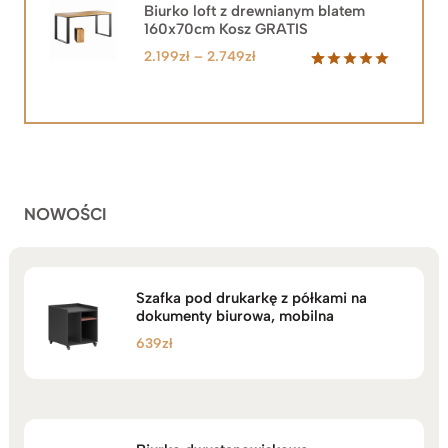
2.219zł.
1.999zł.
Biurko loft z drewnianym blatem
160x70cm Kosz GRATIS
Zakres
2.199
zł
–
2.749
zł
cen:
Oceniony
92
5.00
na 5
od
na
2.199zł
podstawie
do
ocen
klientów
2.749zł
NOWOŚCI
Szafka pod drukarkę z półkami na
dokumenty biurowa, mobilna
639
zł