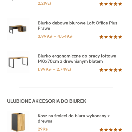
2.219
zł
Oceniony
1
5.00
na 5
na
Biurko dębowe biurowe Loft Office Plus
podstawie
Prawe
oceny
klienta
Zakres
3.999
zł
–
4.549
zł
cen:
Oceniony
71
5.00
na 5
od
na
3.999zł
Biurko ergonomiczne do pracy loftowe
podstawie
140x70cm z drewnianym blatem
do
ocen
klientów
4.549zł
Zakres
1.999
zł
–
2.749
zł
cen:
Oceniony
92
5.00
na 5
od
na
1.999zł
podstawie
do
ocen
ULUBIONE AKCESORIA DO BIUREK
klientów
2.749zł
Kosz na śmieci do biura wykonany z
drewna
299
zł