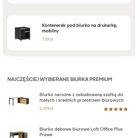
na 5
Kontenerek pod biurko na drukarkę,
mobilny
739
zł
NAJCZĘŚCIEJ WYBIERANE BIURKA PREMIUM
Biurko narożne z zabudowaną szafką do
małych i średnich przestrzeni biurowych
2.219
zł
Oceniony
1
5.00
na 5
na
Biurko dębowe biurowe Loft Office Plus
podstawie
Prawe
oceny