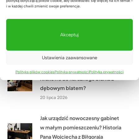
22 lipca 2026
polityką dotyczącą plików cookie, aby dowiedzieć się więcej na ich temat -
i w każdej chwili zmienić swoje preferencje.
Jakie meble biurowe wykonaliśmy
w ramach modernizacji oddziału
Akceptuj
PGE w Szczecinie?
21 lipca 2026
Ustawienia zaawansowane
Co przekonało Pana Artura z
Polityka plików cookies
Polityka prywatności
Polityka prywatności
Krakowa do narożnego biurka z
dębowym blatem?
20 lipca 2026
Jak urządzić nowoczesny gabinet
w małym pomieszczeniu? Historia
Pana Wojciecha z Biłgoraja