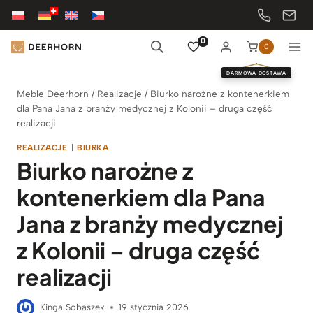
Przejdź
do
treści
0
0
DARMOWA DOSTAWA
Meble Deerhorn
/
Realizacje
/
Biurko narożne z kontenerkiem
dla Pana Jana z branży medycznej z Kolonii – druga część
realizacji
REALIZACJE
|
BIURKA
Biurko narożne z
kontenerkiem dla Pana
Jana z branży medycznej
z Kolonii – druga część
realizacji
Kinga Sobaszek
19 stycznia 2026