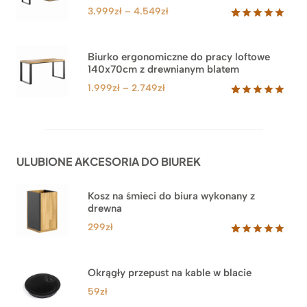
klienta
Zakres
3.999
zł
–
4.549
zł
cen:
Oceniony
71
5.00
na 5
od
na
3.999zł
Biurko ergonomiczne do pracy loftowe
podstawie
140x70cm z drewnianym blatem
do
ocen
klientów
4.549zł
Zakres
1.999
zł
–
2.749
zł
cen:
Oceniony
92
5.00
na 5
od
na
1.999zł
podstawie
do
ocen
ULUBIONE AKCESORIA DO BIUREK
klientów
2.749zł
Kosz na śmieci do biura wykonany z
drewna
299
zł
Oceniony
33
5.00
na 5
na
Okrągły przepust na kable w blacie
podstawie
ocen
59
zł
klientów