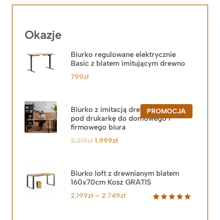
Okazje
Biurko regulowane elektrycznie
Basic z blatem imitującym drewno
799
zł
Biurko z imitacją drewna z szafką
PRODUKT
PROMOCJA
pod drukarkę do domowego i
W
PROMOCJ
firmowego biura
Pierwotna
Aktualna
2.219
zł
1.999
zł
cena
cena
wynosiła:
wynosi:
2.219zł.
1.999zł.
Biurko loft z drewnianym blatem
160x70cm Kosz GRATIS
Zakres
2.199
zł
–
2.749
zł
cen:
Oceniony
92
5.00
na 5
od