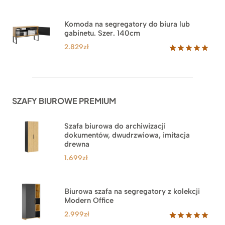
Oceniony
18
5.00
na 5
na
Komoda na segregatory do biura lub
podstawie
gabinetu. Szer. 140cm
ocen
klientów
2.829
zł
Oceniony
42
5.00
na 5
na
podstawie
ocen
SZAFY BIUROWE PREMIUM
klientów
Szafa biurowa do archiwizacji
dokumentów, dwudrzwiowa, imitacja
drewna
1.699
zł
Biurowa szafa na segregatory z kolekcji
Modern Office
2.999
zł