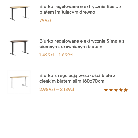
Biurko regulowane elektrycznie Basic z
blatem imitującym drewno
799
zł
Biurko regulowane elektrycznie Simple z
ciemnym, drewnianym blatem
Zakres
1.499
zł
–
1.899
zł
cen:
od
1.499zł
Biurko z regulacją wysokości białe z
cienkim blatem slim 160x70cm
do
1.899zł
Zakres
2.989
zł
–
3.189
zł
cen:
Oceniony
8
5.00
na 5
od
na
2.989zł
podstawie
do
ocen
klientów
3.189zł