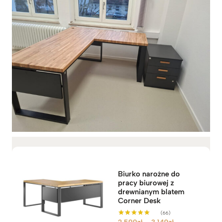
Biurko narożne do
pracy biurowej z
drewnianym blatem
Corner Desk
(66)
Z