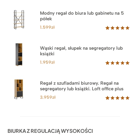
Modny regał do biura lub gabinetu na 5
półek
1.599
zł
Oceniony
46
5.00
na 5
na
Wąski regał, słupek na segregatory lub
podstawie
książki
ocen
klientów
1.959
zł
Oceniony
35
5.00
na 5
na
Regał z szufladami biurowy. Regał na
podstawie
segregatory lub książki. Loft office plus
ocen
klientów
3.959
zł
Oceniony
45
5.00
na 5
na
podstawie
ocen
BIURKA Z REGULACJĄ WYSOKOŚCI
klientów