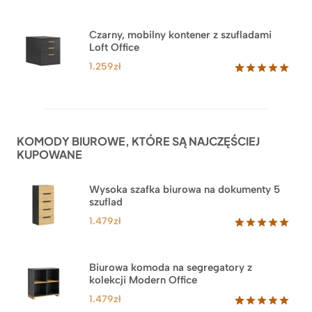
Czarny, mobilny kontener z szufladami
Loft Office
1.259
zł
Oceniony
52
5.00
na 5
na
podstawie
ocen
KOMODY BIUROWE, KTÓRE SĄ NAJCZĘŚCIEJ
klientów
KUPOWANE
Wysoka szafka biurowa na dokumenty 5
szuflad
1.479
zł
Oceniony
1
5.00
na 5
na
Biurowa komoda na segregatory z
podstawie
kolekcji Modern Office
oceny
klienta
1.479
zł