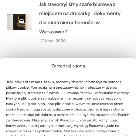
Jak stworzyliśmy szafę biurową z
miejscem na drukarkę i dokumenty
dla biura nieruchomości w
Warszawie?
27 lipca 2026
Lada recepcyjna z podświetleniem
Zarządzaj zgodą
LED dla firmy HÖLSCHER z
Niemiec
Jeśli odwiedzasz nasz serwis, możemy zbierać informacje za pomocą
plików cookie. Pomagają nam one zapewnić jak najlepsze wrażenia,
24 lipca 2026
pokazują najistotniejsze funkcje - i ułatwiają Państwu korzystanie z witryny.
Niektóre pliki cookie są niezbędne i nie możemy świadczyć wszystkich
naszych usług bez nich. Inne pliki cookie, w tym te umieszczane przez
Jak wyposażyliśmy siłownię
osoby trzecie, mogą zostać wyłączone - chociaż bez nich nasza strona
może nie działać tak dobrze, a treść może nie być dostosowana do Twoich
SixPack Fitness w Przeworsku w
zainteresowań. Klikając przycisk Akceptuj lub po prostu kontynuując
meble na wymiar?
korzystanie z naszej strony internetowej, wyrażają Państwo zgodę na
używanie przez nas plików cookie. Możesz odwiedzić naszą stronę z