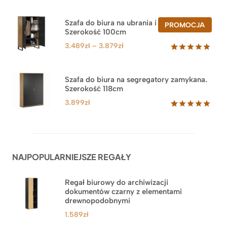
Oceniony
47
5.00
na 5
na
Szafa do biura na ubrania i segregatory.
PROD
PROMOCJA
podstawie
Szerokość 100cm
W
ocen
PROM
klientów
Zakres
3.489
zł
–
3.879
zł
cen:
Oceniony
44
5.00
na 5
od
na
3.489zł
Szafa do biura na segregatory zamykana.
podstawie
Szerokość 118cm
do
ocen
klientów
3.879zł
3.899
zł
Oceniony
62
5.00
na 5
na
podstawie
ocen
NAJPOPULARNIEJSZE REGAŁY
klientów
Regał biurowy do archiwizacji
dokumentów czarny z elementami
drewnopodobnymi
1.589
zł