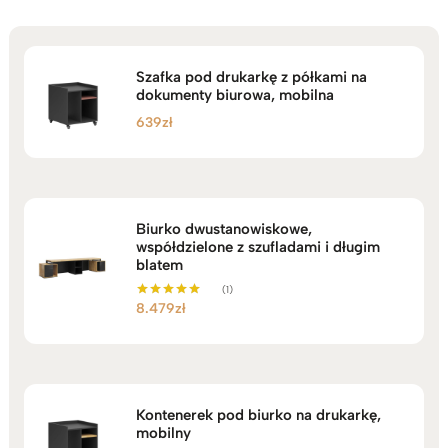
Szafka pod drukarkę z półkami na
dokumenty biurowa, mobilna
639
zł
Biurko dwustanowiskowe,
współdzielone z szufladami i długim
blatem
(1)
8.479
zł
Oceniono
5.00
na 5
Kontenerek pod biurko na drukarkę,
mobilny