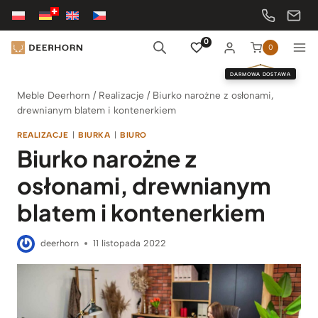
Przejdź
do
treści
0
0
DARMOWA DOSTAWA
Meble Deerhorn
/
Realizacje
/
Biurko narożne z osłonami,
drewnianym blatem i kontenerkiem
REALIZACJE
|
BIURKA
|
BIURO
Biurko narożne z
osłonami, drewnianym
blatem i kontenerkiem
deerhorn
11 listopada 2022