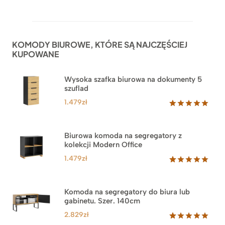
Oceniony
52
5.00
na 5
na
podstawie
ocen
KOMODY BIUROWE, KTÓRE SĄ NAJCZĘŚCIEJ
klientów
KUPOWANE
Wysoka szafka biurowa na dokumenty 5
szuflad
1.479
zł
Oceniony
1
5.00
na 5
na
Biurowa komoda na segregatory z
podstawie
kolekcji Modern Office
oceny
klienta
1.479
zł
Oceniony
18
5.00
na 5
na
Komoda na segregatory do biura lub
podstawie
gabinetu. Szer. 140cm
ocen
klientów
2.829
zł