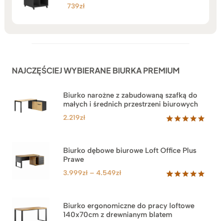
739
zł
NAJCZĘŚCIEJ WYBIERANE BIURKA PREMIUM
Biurko narożne z zabudowaną szafką do
małych i średnich przestrzeni biurowych
2.219
zł
Oceniony
1
5.00
na 5
na
Biurko dębowe biurowe Loft Office Plus
podstawie
Prawe
oceny
klienta
Zakres
3.999
zł
–
4.549
zł
cen:
Oceniony
71
5.00
na 5
od
na
3.999zł
Biurko ergonomiczne do pracy loftowe
podstawie
140x70cm z drewnianym blatem
do
ocen