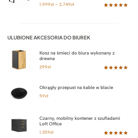
klientów
4.549zł
Zakres
1.999
zł
–
2.749
zł
cen:
Oceniony
92
5.00
na 5
od
na
1.999zł
podstawie
do
ocen
ULUBIONE AKCESORIA DO BIUREK
klientów
2.749zł
Kosz na śmieci do biura wykonany z
drewna
299
zł
Oceniony
33
5.00
na 5
na
Okrągły przepust na kable w blacie
podstawie
ocen
59
zł
klientów
Czarny, mobilny kontener z szufladami
Loft Office
1.259
zł