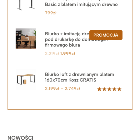
Basic z blatem imitującym drewno
799
zł
Biurko z imitacją drewna z szafką
PRODUKT
PROMOCJA
pod drukarkę do domowego i
W
PROMOCJ
firmowego biura
Pierwotna
Aktualna
2.219
zł
1.999
zł
cena
cena
wynosiła:
wynosi:
2.219zł.
1.999zł.
Biurko loft z drewnianym blatem
160x70cm Kosz GRATIS
Zakres
2.199
zł
–
2.749
zł
cen:
Oceniony
92
5.00
na 5
od
na
2.199zł
podstawie
do
ocen
klientów
2.749zł
NOWOŚCI