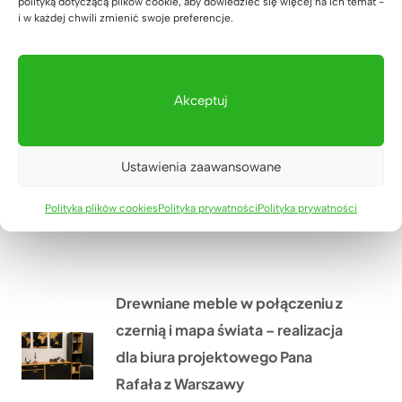
polityką dotyczącą plików cookie, aby dowiedzieć się więcej na ich temat -
i w każdej chwili zmienić swoje preferencje.
Meble biurowe do kancelarii
adwokackiej z Krakowa
Akceptuj
31 lipca 2026
Ustawienia zaawansowane
Polityka plików cookies
Polityka prywatności
Polityka prywatności
Drewniane meble w połączeniu z
czernią i mapa świata – realizacja
dla biura projektowego Pana
Rafała z Warszawy