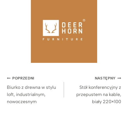
Nawigacja
POPRZEDNI
NASTĘPNY
wpisu
Biurko z drewna w stylu
Stół konferencyjny z
loft, industrialnym,
przepustem na kable,
nowoczesnym
biały 220×100