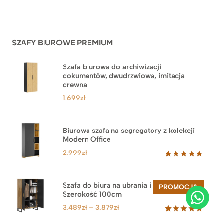
Oceniony
42
5.00
na 5
na
podstawie
ocen
SZAFY BIUROWE PREMIUM
klientów
Szafa biurowa do archiwizacji
dokumentów, dwudrzwiowa, imitacja
drewna
1.699
zł
Biurowa szafa na segregatory z kolekcji
Modern Office
2.999
zł
Oceniony
47
5.00
na 5
na
Szafa do biura na ubrania i segregatory.
PROD
PROMOCJA
podstawie
Szerokość 100cm
W
ocen
PROM
klientów
Zakres
3.489
zł
–
3.879
zł
cen: