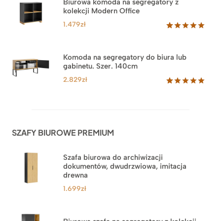
Biurowa komoda na segregatory z
podstawie
kolekcji Modern Office
oceny
klienta
1.479
zł
Oceniony
18
5.00
na 5
na
Komoda na segregatory do biura lub
podstawie
gabinetu. Szer. 140cm
ocen
klientów
2.829
zł
Oceniony
42
5.00
na 5
na
podstawie
ocen
SZAFY BIUROWE PREMIUM
klientów
Szafa biurowa do archiwizacji
dokumentów, dwudrzwiowa, imitacja
drewna
1.699
zł