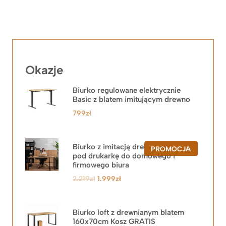
Okazje
Biurko regulowane elektrycznie
Basic z blatem imitującym drewno
799
zł
Biurko z imitacją drewna z szafką
PRODUKT
PROMOCJA
pod drukarkę do domowego i
W
PROMOCJ
firmowego biura
Pierwotna
Aktualna
2.219
zł
1.999
zł
cena
cena
wynosiła:
wynosi:
2.219zł.
1.999zł.
Biurko loft z drewnianym blatem
160x70cm Kosz GRATIS