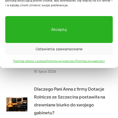
polityką dotyczącą plików cookie, aby dowiedzieć się więcej na ich temat -
Jak wyposażyliśmy nową siedzibę
i w każdej chwili zmienić swoje preferencje.
kancelarii notarialnej w Zielonej
Górze przed jej otwarciem?
Akceptuj
16 lipca 2026
Jak odmieniliśmy gabinet
Ustawienia zaawansowane
fizjoterapii Hanas w Biłgoraju
Polityka plików cookies
Polityka prywatności
Polityka prywatności
dzięki nowym meblom na wymiar?
15 lipca 2026
Dlaczego Pani Anna z firmy Dotacje
Rolnicze ze Szczecina postawiła na
drewniane biurko do swojego
gabinetu?