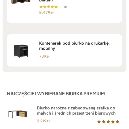
(1)
8.479
zł
Oceniono
5.00
na 5
Kontenerek pod biurko na drukarkę,
mobilny
739
zł
NAJCZĘŚCIEJ WYBIERANE BIURKA PREMIUM
Biurko narożne z zabudowaną szafką do
małych i średnich przestrzeni biurowych
2.219
zł
Oceniony
1