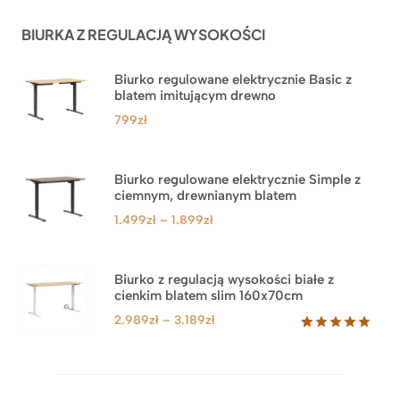
podstawie
ocen
BIURKA Z REGULACJĄ WYSOKOŚCI
klientów
Biurko regulowane elektrycznie Basic z
blatem imitującym drewno
799
zł
Biurko regulowane elektrycznie Simple z
ciemnym, drewnianym blatem
Zakres
1.499
zł
–
1.899
zł
cen:
od
1.499zł
Biurko z regulacją wysokości białe z
cienkim blatem slim 160x70cm
do
1.899zł
Zakres
2.989
zł
–
3.189
zł
cen:
Oceniony
8
5.00
na 5
od
na
2.989zł
podstawie
do