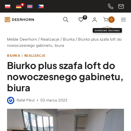
Przejdź
do
treści
0
0
DARMOWA DOSTAWA
Meble Deerhorn
/
Realizacje
/
Biurka
/
Biurko plus szafa loft do
nowoczesnego gabinetu, biura
BIURKA
|
REALIZACJE
Biurko plus szafa loft do
nowoczesnego gabinetu,
biura
Rafał Pikul
03 marca 2022