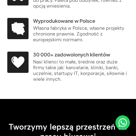
do pracy. Paleta pod budynek, również z
opcją wniesienia.
Wyprodukowane w Polsce
Własna fabryka w Polsce, własne projekty
chronione prawnie. Zgodność z
europejskimi normami.
30 000+ zadowolonych klientów
Nasi klienci to małe, średnie oraz duże
firmy takie jak: kancelarie, kliniki, banki,
uczelnie, startupy IT, korporacje, siłownie i
wiele innych.
Tworzymy lepszą przestrzeń do