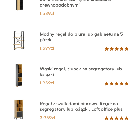
drewnopodobnymi
1.589
zł
Modny regał do biura lub gabinetu na 5
półek
1.599
zł
Oceniony
46
5.00
na 5
na
Wąski regał, słupek na segregatory lub
podstawie
książki
ocen
klientów
1.959
zł
Oceniony
35
5.00
na 5
na
Regał z szufladami biurowy. Regał na
podstawie
segregatory lub książki. Loft office plus
ocen
klientów
3.959
zł
Oceniony
45
5.00
na 5
na