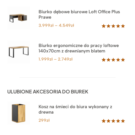
5.00
na 5
na
Biurko dębowe biurowe Loft Office Plus
podstawie
Prawe
oceny
klienta
Zakres
3.999
zł
–
4.549
zł
cen:
Oceniony
71
5.00
na 5
od
na
3.999zł
Biurko ergonomiczne do pracy loftowe
podstawie
140x70cm z drewnianym blatem
do
ocen
klientów
4.549zł
Zakres
1.999
zł
–
2.749
zł
cen:
Oceniony
92
5.00
na 5
od
na
1.999zł
podstawie
do
ocen
ULUBIONE AKCESORIA DO BIUREK
klientów
2.749zł
Kosz na śmieci do biura wykonany z
drewna
299
zł
Oceniony
33
5.00
na 5