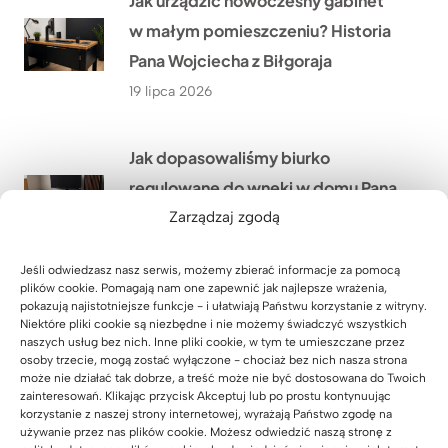
Jak urządzić nowoczesny gabinet
w małym pomieszczeniu? Historia
Pana Wojciecha z Biłgoraja
19 lipca 2026
Jak dopasowaliśmy biurko
regulowane do wnęki w domu Pana
Grzegorza niedaleko Rzeszowa?
Zarządzaj zgodą
18 lipca 2026
Jeśli odwiedzasz nasz serwis, możemy zbierać informacje za pomocą
plików cookie. Pomagają nam one zapewnić jak najlepsze wrażenia,
pokazują najistotniejsze funkcje - i ułatwiają Państwu korzystanie z witryny.
Jak stworzyliśmy duże stanowisko
Niektóre pliki cookie są niezbędne i nie możemy świadczyć wszystkich
pracy dla 4 osób w firmie WOMAR
naszych usług bez nich. Inne pliki cookie, w tym te umieszczane przez
osoby trzecie, mogą zostać wyłączone - chociaż bez nich nasza strona
HVAC w Krakowie?
może nie działać tak dobrze, a treść może nie być dostosowana do Twoich
zainteresowań. Klikając przycisk Akceptuj lub po prostu kontynuując
17 lipca 2026
korzystanie z naszej strony internetowej, wyrażają Państwo zgodę na
używanie przez nas plików cookie. Możesz odwiedzić naszą stronę z