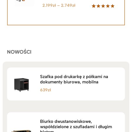
Zakres
2.199
zł
–
2.749
zł
cen:
Oceniony
92
5.00
na 5
od
na
2.199zł
podstawie
do
ocen
klientów
2.749zł
NOWOŚCI
Szafka pod drukarkę z półkami na
dokumenty biurowa, mobilna
639
zł
Biurko dwustanowiskowe,
współdzielone z szufladami i długim
blatem