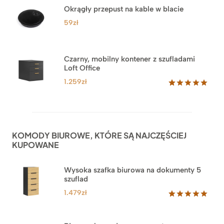
na
Okrągły przepust na kable w blacie
podstawie
ocen
59
zł
klientów
Czarny, mobilny kontener z szufladami
Loft Office
1.259
zł
Oceniony
52
5.00
na 5
na
podstawie
ocen
KOMODY BIUROWE, KTÓRE SĄ NAJCZĘŚCIEJ
klientów
KUPOWANE
Wysoka szafka biurowa na dokumenty 5
szuflad
1.479
zł
Oceniony
1
5.00
na 5
na