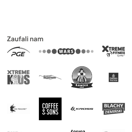
ocen
klientów
3.189zł
Zaufali nam