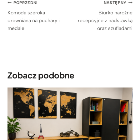
Nawigacja
POPRZEDNI
NASTĘPNY
wpisu
Komoda szeroka
Biurko narożne
drewniana na puchary i
recepcyjne z nadstawką
medale
oraz szufladami
Zobacz podobne