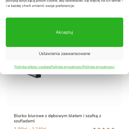
polityką dotyczącą plików cookie, aby dowiedzieć się więcej na ich temat -
R
O
i w każdej chwili zmienić swoje preferencje.
D
U
K
T
W
Akceptuj
P
R
O
M
O
Ustawienia zaawansowane
C
J
I
Polityka plików cookies
Polityka prywatności
Polityka prywatności
Biurko biurowe z dębowym blatem i szafką z
szufladami
Z
3.199
zł
–
3.749
zł