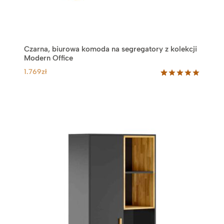
3
.
7
4
Czarna, biurowa komoda na segregatory z kolekcji
9
Modern Office
z
1.769
zł
ł
Oceniony
31
5.00
na 5
na
podstawie
ocen
klientów