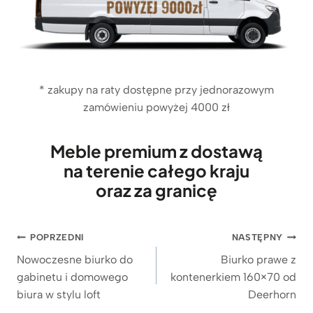
9
z
n
o
4
ł
o
s
4
.
s
i
z
i
:
ł
ł
1
.
* zakupy na raty dostępne przy jednorazowym
a
.
zamówieniu powyżej 4000 zł
:
9
2
9
.
9
Meble premium z dostawą
4
z
na terenie całego kraju
9
ł
9
.
oraz za granicę
z
ł
.
Nawigacja
POPRZEDNI
NASTĘPNY
wpisu
Nowoczesne biurko do
Biurko prawe z
gabinetu i domowego
kontenerkiem 160×70 od
biura w stylu loft
Deerhorn