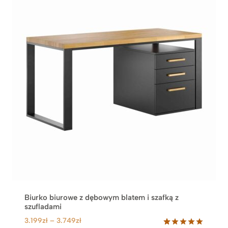
O
D
U
K
T
W
P
R
O
M
O
C
J
I
Biurko biurowe z dębowym blatem i szafką z
szufladami
Z
3.199
zł
–
3.749
zł