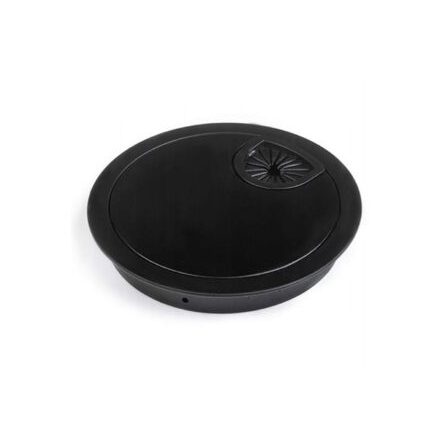
ocen
klientów