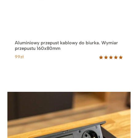
Aluminiowy przepust kablowy do biurka. Wymiar
przepustu 160x80mm
99
zł
Oceniony
2
5.00
na 5
na
podstawie
ocen
klientów