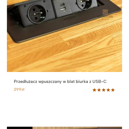
Przedłużacz wpuszczany w blat biurka z USB-C
299
zł
Oceniony
2
5.00
na 5
na
podstawie
ocen
klientów