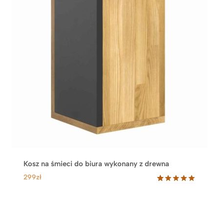
Kosz na śmieci do biura wykonany z drewna
299
zł
Oceniony
33
5.00
na 5
na
podstawie