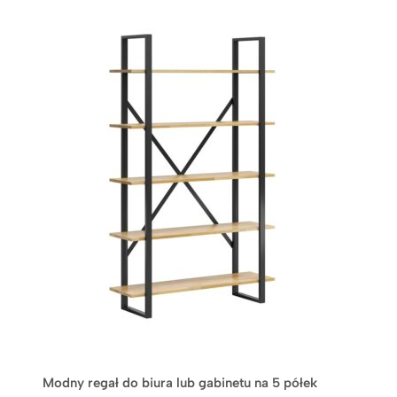
c
e
n
:
o
d
3
.
1
9
9
z
ł
d
o
3
.
7
4
Modny regał do biura lub gabinetu na 5 półek
9