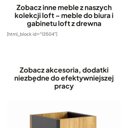
Zobacz inne meble z naszych
kolekcji loft – meble do biura i
gabinetu loft z drewna
[html_block id=”13504″]
Zobacz akcesoria, dodatki
niezbędne do efektywniejszej
pracy