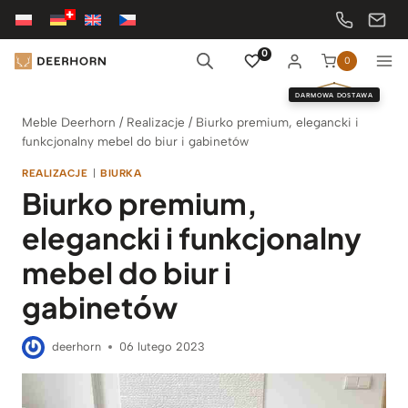
Przejdź
do
treści
0
0
DARMOWA DOSTAWA
Meble Deerhorn
/
Realizacje
/
Biurko premium, elegancki i
funkcjonalny mebel do biur i gabinetów
REALIZACJE
|
BIURKA
Biurko premium,
elegancki i funkcjonalny
mebel do biur i
gabinetów
deerhorn
06 lutego 2023