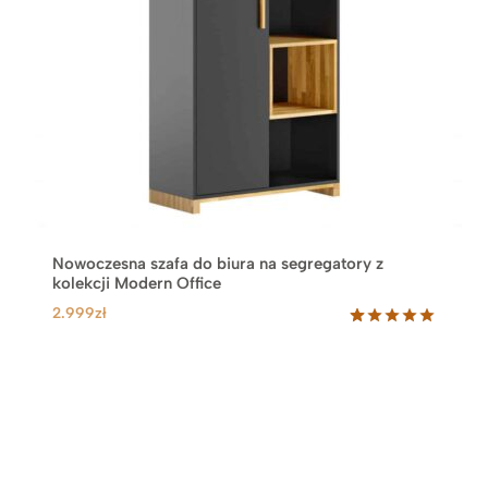
Nowoczesna szafa do biura na segregatory z
kolekcji Modern Office
2.999
zł
Oceniony
38
5.00
na 5
na
podstawie
ocen
klientów