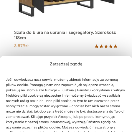
Szafa do biura na ubrania i segregatory. Szerokość
118cm
3.879
zł
Oceniony
46
5.00
na 5
na
Zarządzaj zgodą
podstawie
ocen
klientów
Jeśli odwiedzasz nasz serwis, możemy zbierać informacje za pomocą
plików cookie. Pomagają nam one zapewnić jak najlepsze wrażenia,
Zobacz inne ciekawe zestawienie
pokazują najistotniejsze funkcje - i ułatwiają Państwu korzystanie z witryny.
Niektóre pliki cookie są niezbędne i nie możemy świadczyć wszystkich
do biura i gabinetu – biurko z
naszych usług bez nich. Inne pliki cookie, w tym te umieszczane przez
kontenerkiem na kółkach
osoby trzecie, mogą zostać wyłączone - chociaż bez nich nasza strona
może nie działać tak dobrze, a treść może nie być dostosowana do Twoich
zainteresowań. Klikając przycisk Akceptuj lub po prostu kontynuując
korzystanie z naszej strony internetowej, wyrażają Państwo zgodę na
używanie przez nas plików cookie. Możesz odwiedzić naszą stronę z
P
PROMOCJA