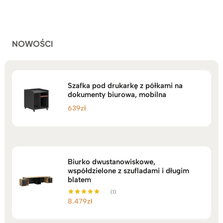
podstawie
do
ocen
klientów
2.749zł
NOWOŚCI
Szafka pod drukarkę z półkami na
dokumenty biurowa, mobilna
639
zł
Biurko dwustanowiskowe,
współdzielone z szufladami i długim
blatem
(1)
8.479
zł
Oceniono
5.00
na 5