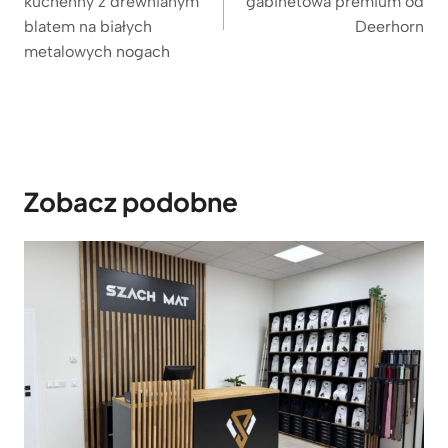
kuchenny z drewnianym
gabinetowa premium od
blatem na białych
Deerhorn
metalowych nogach
Zobacz podobne