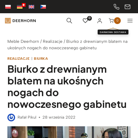
Przejdź
do
treści
0
0
DARMOWA DOSTAWA
Meble Deerhorn
/
Realizacje
/
Biurko z drewnianym blatem na
ukośnych nogach do nowoczesnego gabinetu
REALIZACJE
|
BIURKA
Biurko z drewnianym
blatem na ukośnych
nogach do
nowoczesnego gabinetu
Rafał Pikul
28 września 2022