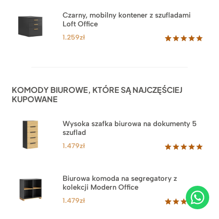
Czarny, mobilny kontener z szufladami
Loft Office
1.259
zł
Oceniony
52
5.00
na 5
na
podstawie
ocen
KOMODY BIUROWE, KTÓRE SĄ NAJCZĘŚCIEJ
klientów
KUPOWANE
Wysoka szafka biurowa na dokumenty 5
szuflad
1.479
zł
Oceniony
1
5.00
na 5
na
Biurowa komoda na segregatory z
podstawie
kolekcji Modern Office
oceny
klienta
1.479
zł
Oceniony
18