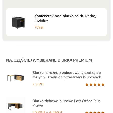
Kontenerek pod biurko na drukarkę,
mobilny
739
zł
NAJCZĘŚCIEJ WYBIERANE BIURKA PREMIUM
Biurko narożne z zabudowaną szafką do
małych i średnich przestrzeni biurowych
2.219
zł
Oceniony
1
5.00
na 5
na
Biurko dębowe biurowe Loft Office Plus
podstawie
Prawe
oceny
klienta
Zakres
3.999
zł
–
4.549
zł