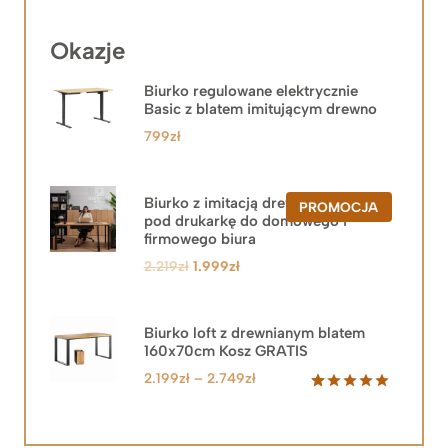
Okazje
Biurko regulowane elektrycznie
Basic z blatem imitującym drewno
799
zł
Biurko z imitacją drewna z szafką
PRODUKT
PROMOCJA
pod drukarkę do domowego i
W
PROMOCJ
firmowego biura
Pierwotna
Aktualna
2.219
zł
1.999
zł
cena
cena
wynosiła:
wynosi:
2.219zł.
1.999zł.
Biurko loft z drewnianym blatem
160x70cm Kosz GRATIS
Zakres
2.199
zł
–
2.749
zł
cen:
Oceniony
92
5.00
na 5
od
na
2.199zł