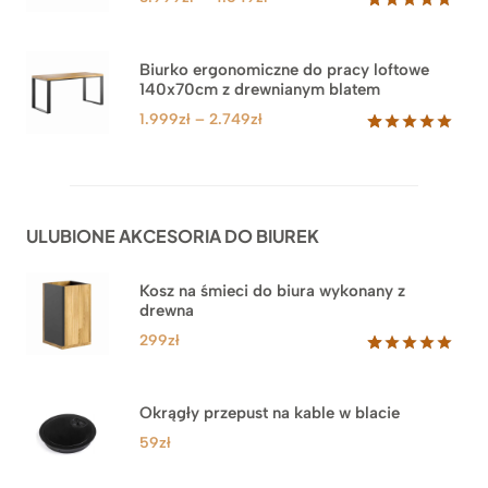
cen:
Oceniony
71
5.00
na 5
od
na
3.999zł
Biurko ergonomiczne do pracy loftowe
podstawie
140x70cm z drewnianym blatem
do
ocen
klientów
4.549zł
Zakres
1.999
zł
–
2.749
zł
cen:
Oceniony
92
5.00
na 5
od
na
1.999zł
podstawie
do
ocen
ULUBIONE AKCESORIA DO BIUREK
klientów
2.749zł
Kosz na śmieci do biura wykonany z
drewna
299
zł
Oceniony
33
5.00
na 5
na
Okrągły przepust na kable w blacie
podstawie
ocen
59
zł
klientów