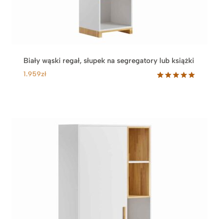
Biały wąski regał, słupek na segregatory lub książki
1.959
zł
Oceniony
9
5.00
na 5
na
podstawie
ocen
klientów