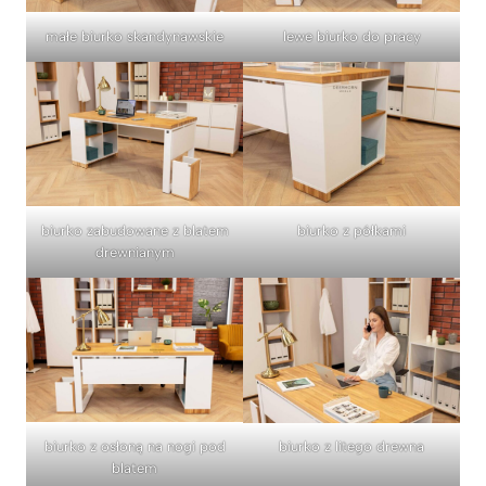
małe biurko skandynawskie
lewe biurko do pracy
biurko zabudowane z blatem
biurko z półkami
drewnianym
biurko z osłoną na nogi pod
biurko z litego drewna
blatem