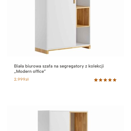
Biała biurowa szafa na segregatory z kolekcji
„Modern office”
2.999
zł
Oceniony
10
5.00
na 5
na
podstawie
ocen
klientów