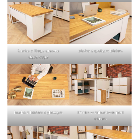
biurko z litego drewna
biurko z grubym blatem
dębowego
biurko z blatem dębowym
biurko w zabudowie pod
oknem