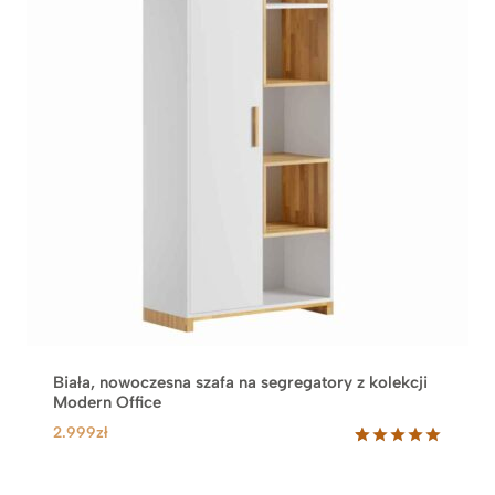
Biała, nowoczesna szafa na segregatory z kolekcji
Modern Office
2.999
zł
Oceniony
7
5.00
na 5