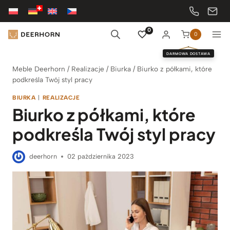
Przejdź
do
treści
0
0
DARMOWA DOSTAWA
Meble Deerhorn
/
Realizacje
/
Biurka
/
Biurko z półkami, które
podkreśla Twój styl pracy
BIURKA
|
REALIZACJE
Biurko z półkami, które
podkreśla Twój styl pracy
deerhorn
02 października 2023