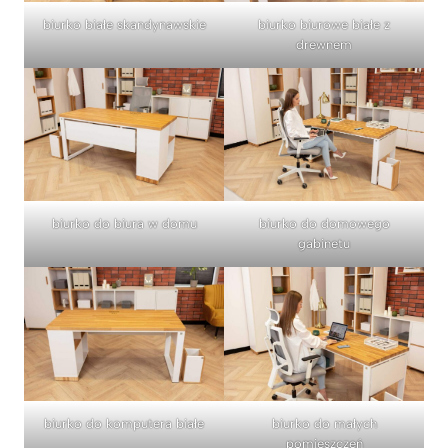
biurko białe skandynawskie
biurko biurowe białe z
drewnem
biurko do biura w domu
biurko do domowego
gabinetu
biurko do komputera białe
biurko do małych
pomieszczeń