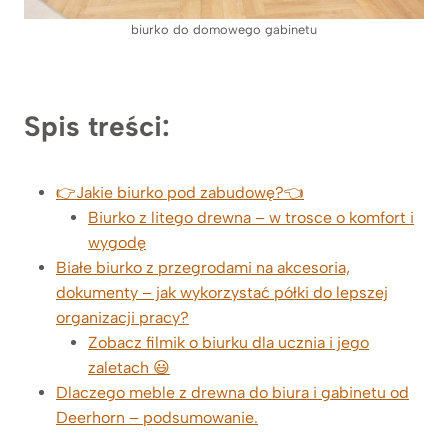
biurko do domowego gabinetu
Spis treści:
👉Jakie biurko pod zabudowę?👈
Biurko z litego drewna – w trosce o komfort i
wygodę
Białe biurko z przegrodami na akcesoria,
dokumenty – jak wykorzystać półki do lepszej
organizacji pracy?
Zobacz filmik o biurku dla ucznia i jego
zaletach 😃
Dlaczego meble z drewna do biura i gabinetu od
Deerhorn – podsumowanie.