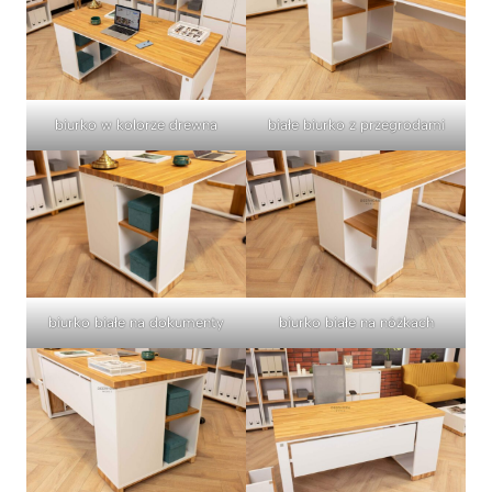
białe biurko z przegrodami
biurko w kolorze drewna
biurko białe na dokumenty
biurko białe na nóżkach