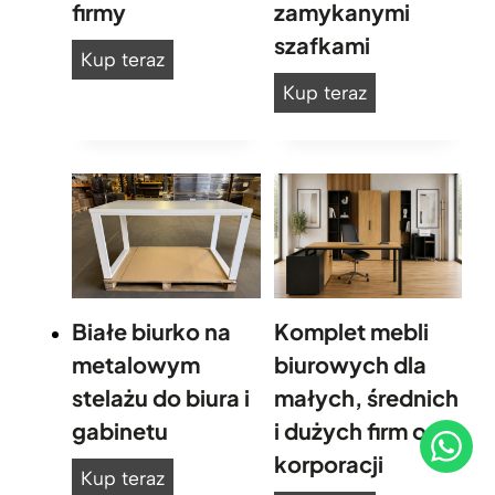
firmy
zamykanymi
szafkami
N
Kup teraz
o
S
Kup teraz
w
z
o
a
c
f
z
a
e
b
s
i
n
u
Białe biurko na
Komplet mebli
a
r
metalowym
biurowych dla
w
o
stelażu do biura i
małych, średnich
i
w
gabinetu
i dużych firm oraz
t
a
r
korporacji
z
B
Kup teraz
y
m