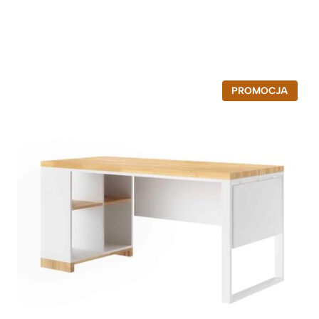
P
PROMOCJA
R
O
D
U
K
T
W
P
R
O
M
O
C
J
I