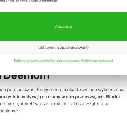
dej chwili zmienić swoje preferencje.
tać
Akceptuj
Ustawienia zaawansowane
70 z kontenerkiem i
Polityka plików cookies
Polityka prywatności
Polityka prywatności
i Deerhorn
kich pomieszczeń. Przyjemne dla oka drewniane wykończenia
orzystnie wpływają na osoby w nim przebywające. Biurka
h biur, gabinetów oraz lokali nie tylko ze względu na
jonalność.