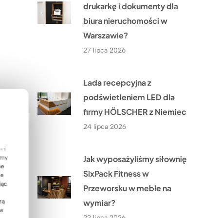
drukarkę i dokumenty dla
biura nieruchomości w
Warszawie?
27 lipca 2026
Lada recepcyjna z
podświetleniem LED dla
firmy HÖLSCHER z Niemiec
24 lipca 2026
- i
Jak wyposażyliśmy siłownię
emy
ne
SixPack Fitness w
ie
jąc
Przeworsku w meble na
wymiar?
zą
 w
22 lipca 2026