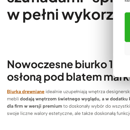
każ
w pełni wykorzys
Nowoczesne biurko 180×
osłoną pod blatem mark
Biurka drewniane
idealnie uzupełniają wnętrza designers
mebli
dodają wnętrzom świetnego wyglądu, a w dodatku k
dla firm w wersji premium
to doskonały wybór do wszystkic
swoje liczne walory estetyczne, ale także doskonałą funkc