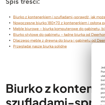
Spis treści:
Biurko z kontenerkiem i szufladami-sprawdź, jak może
Nowoczesne biurko 180×70 z kontenerkiem i osłoną p
Meble biurowe – biurka komputerowe do gabinetu, bi
Biurko stylowe do gabinetu – ładne biurka od Deerho
Dlaczego meble z drewna do biura i gabinetu od De
Przeglądaj nasze biurka solidne
Jeś
Pom
uła
świ
Biurko z kontener
prz
dzi
prz
szufladami-spraw
wyr
str