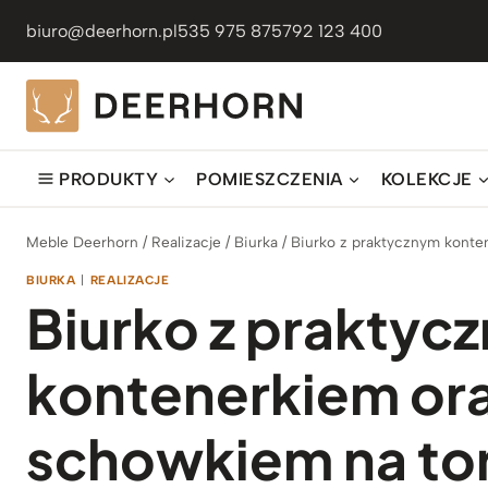
Przejdź
biuro@deerhorn.pl
535 975 875
792 123 400
do
treści
PRODUKTY
POMIESZCZENIA
KOLEKCJE
Meble Deerhorn
/
Realizacje
/
Biurka
/
Biurko z praktycznym kont
BIURKA
|
REALIZACJE
Biurko z praktyc
kontenerkiem o
schowkiem na to