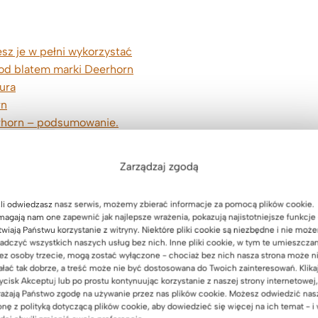
sz je w pełni wykorzystać
od blatem marki Deerhorn
ura
rn
erhorn – podsumowanie.
Zarządzaj zgodą
li odwiedzasz nasz serwis, możemy zbierać informacje za pomocą plików cookie.
agają nam one zapewnić jak najlepsze wrażenia, pokazują najistotniejsze funkcje 
twiają Państwu korzystanie z witryny. Niektóre pliki cookie są niezbędne i nie moż
adczyć wszystkich naszych usług bez nich. Inne pliki cookie, w tym te umieszcza
kiem i
ez osoby trzecie, mogą zostać wyłączone - chociaż bez nich nasza strona może n
ałać tak dobrze, a treść może nie być dostosowana do Twoich zainteresowań. Klika
ycisk Akceptuj lub po prostu kontynuując korzystanie z naszej strony internetowej,
dź, jak możesz je
ażają Państwo zgodę na używanie przez nas plików cookie. Możesz odwiedzić nas
onę z polityką dotyczącą plików cookie, aby dowiedzieć się więcej na ich temat - i