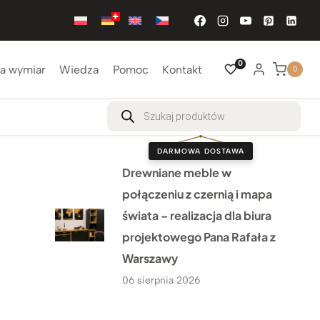
0
a wymiar
Wiedza
Pomoc
Kontakt
0
Wyszukiwarka
produktów
DARMOWA DOSTAWA
Drewniane meble w
połączeniu z czernią i mapa
świata – realizacja dla biura
projektowego Pana Rafała z
Warszawy
06 sierpnia 2026