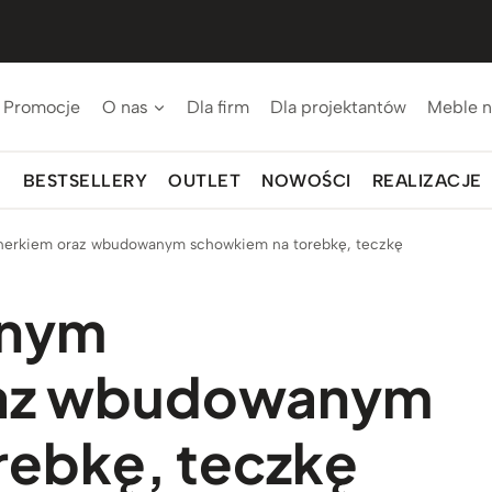
Promocje
O nas
Dla firm
Dla projektantów
Meble n
BESTSELLERY
OUTLET
NOWOŚCI
REALIZACJE
enerkiem oraz wbudowanym schowkiem na torebkę, teczkę
znym
raz wbudowanym
rebkę, teczkę