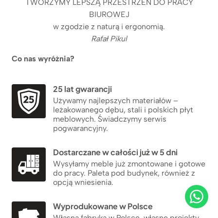
TWORZYMY LEPSZĄ PRZESTRZEŃ DO PRACY
BIUROWEJ
w zgodzie z naturą i ergonomią.
Rafał Pikul
Co nas wyróżnia?
25 lat gwarancji
Używamy najlepszych materiałów –
leżakowanego dębu, stali i polskich płyt
meblowych. Świadczymy serwis
pogwarancyjny.
Dostarczane w całości już w 5 dni
Wysyłamy meble już zmontowane i gotowe
do pracy. Paleta pod budynek, również z
opcją wniesienia.
Wyprodukowane w Polsce
Własna fabryka w Polsce, własne projekty