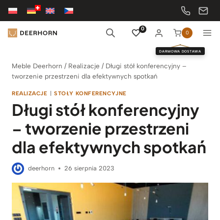
Przejdź
do
treści
0
0
DARMOWA DOSTAWA
Meble Deerhorn
/
Realizacje
/
Długi stół konferencyjny –
tworzenie przestrzeni dla efektywnych spotkań
REALIZACJE
|
STOŁY KONFERENCYJNE
Długi stół konferencyjny
– tworzenie przestrzeni
dla efektywnych spotkań
deerhorn
26 sierpnia 2023