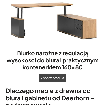
Biurko narożne z regulacją
wysokości do biura i praktycznym
kontenerkiem 160×80
B
Zobacz produkt
i
Dlaczego meble z drewna do
u
r
biura i gabinetu od Deerhorn –
k