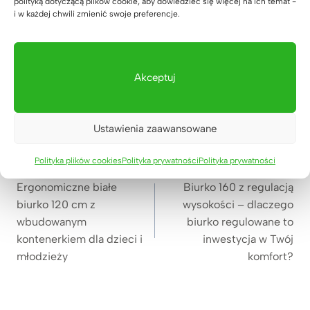
polityką dotyczącą plików cookie, aby dowiedzieć się więcej na ich temat -
o
k
Zapraszamy do oglądania,
i w każdej chwili zmienić swoje preferencje.
b
ę
obserwowania, lajkowania
i
i
i komentowania 🙂
u
z
Akceptuj
r
a
YouTube
Facebook
Instagram
LinkedIn
Pinterest
a
m
i
Ustawienia zaawansowane
y
g
k
Nawigacja
Polityka plików cookies
Polityka prywatności
Polityka prywatności
POPRZEDNI
NASTĘPNY
a
a
wpisu
b
Ergonomiczne białe
Biurko 160 z regulacją
n
biurko 120 cm z
wysokości – dlaczego
i
y
wbudowanym
biurko regulowane to
n
m
kontenerkiem dla dzieci i
inwestycja w Twój
e
i
młodzieży
komfort?
t
s
u
z
a