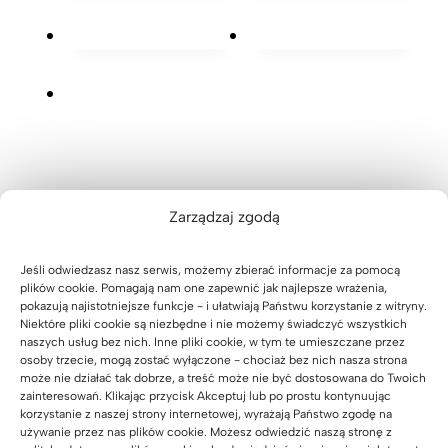
d
ó
e
e
m
m
a
ł
t
i
1
m
k
a
e
6
i
a
0
l
j
i
m
×
o
s
p
i
8
w
c
ó
d
0
y
e
ł
o
m
m
Zarządzaj zgodą
k
f
Przeglądaj pozostałe nasze realizacje
s
n
a
i
t
a
Jeśli odwiedzasz nasz serwis, możemy zbierać informacje za pomocą
m
r
plików cookie. Pomagają nam one zapewnić jak najlepsze wrażenia,
e
d
pokazują najistotniejsze funkcje - i ułatwiają Państwu korzystanie z witryny.
i
m
l
Niektóre pliki cookie są niezbędne i nie możemy świadczyć wszystkich
r
y
naszych usług bez nich. Inne pliki cookie, w tym te umieszczane przez
a
u
osoby trzecie, mogą zostać wyłączone - chociaż bez nich nasza strona
może nie działać tak dobrze, a treść może nie być dostosowana do Twoich
ż
k
zainteresowań. Klikając przycisk Akceptuj lub po prostu kontynuując
u
a
korzystanie z naszej strony internetowej, wyrażają Państwo zgodę na
używanie przez nas plików cookie. Możesz odwiedzić naszą stronę z
d
r