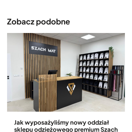
f
k
Zobacz podobne
a
m
i
Jak wyposażyliśmy nowy oddział
sklepu odzieżowego premium Szach