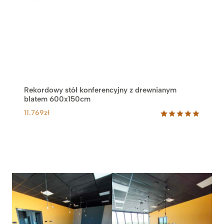
Rekordowy stół konferencyjny z drewnianym
blatem 600x150cm
11.769
zł
Oceniony
31
5.00
na 5
na
podstawie
ocen
klientów