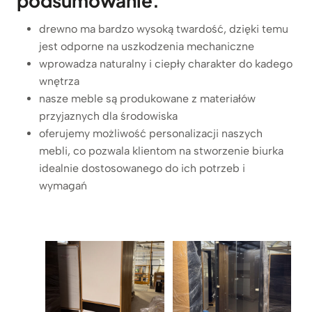
podsumowanie.
o
n
drewno ma bardzo wysoką twardość, dzięki temu
a
jest odporne na uszkodzenia mechaniczne
r
wprowadza naturalny i ciepły charakter do kadego
o
wnętrza
ż
nasze meble są produkowane z materiałów
n
przyjaznych dla środowiska
e
oferujemy możliwość personalizacji naszych
z
mebli, co pozwala klientom na stworzenie biurka
r
idealnie dostosowanego do ich potrzeb i
e
wymagań
g
u
l
a
c
j
ą
w