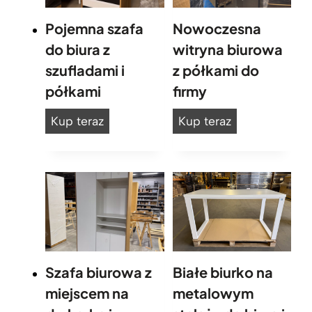
y
s
Pojemna szafa
Nowoczesna
o
do biura z
witryna biurowa
k
szufladami i
z półkami do
o
półkami
firmy
ś
c
P
N
Kup teraz
Kup teraz
i
o
o
d
j
w
o
b
e
o
i
m
c
u
n
z
r
a
e
a
s
s
i
Szafa biurowa z
Białe biurko na
z
n
p
miejscem na
metalowym
r
a
a
a