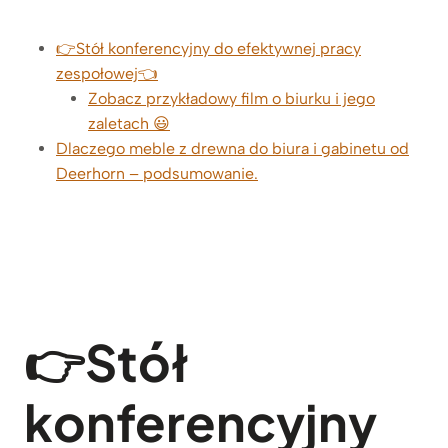
👉Stół konferencyjny do efektywnej pracy
zespołowej👈
Zobacz przykładowy film o biurku i jego
zaletach 😃
Dlaczego meble z drewna do biura i gabinetu od
Deerhorn – podsumowanie.
👉
Stół
konferencyjny