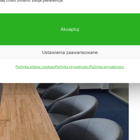
dej chwili zmienić swoje preferencje.
 na naszym kanale 👉
YouTube
👈
Akceptuj
Ustawienia zaawansowane
Polityka plików cookies
Polityka prywatności
Polityka prywatności