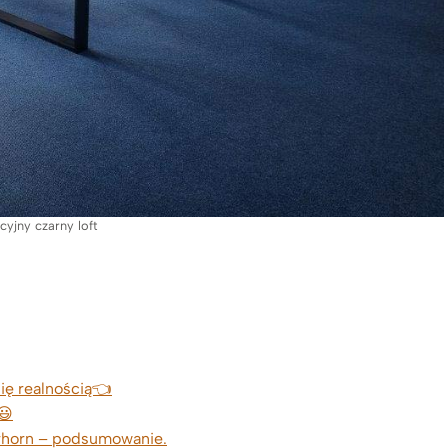
cyjny czarny loft
się realnością👈
😃
erhorn – podsumowanie.