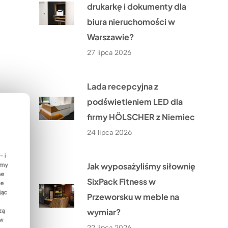
drukarkę i dokumenty dla
biura nieruchomości w
Warszawie?
27 lipca 2026
Lada recepcyjna z
podświetleniem LED dla
firmy HÖLSCHER z Niemiec
24 lipca 2026
- i
Jak wyposażyliśmy siłownię
emy
ne
SixPack Fitness w
ie
jąc
Przeworsku w meble na
wymiar?
zą
 w
22 lipca 2026