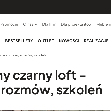
Promocje
O nas
Dla firm
Dla projektantów
Meble n
BESTSELLERY
OUTLET
NOWOŚCI
REALIZACJE
jsce spotkań, rozmów, szkoleń
y czarny loft –
 rozmów, szkoleń