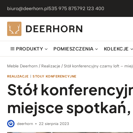
Przejdź
biuro@deerhorn.pl
535 975 875
792 123 400
do
treści
PRODUKTY
POMIESZCZENIA
KOLEKCJE
Meble Deerhorn
/
Realizacje
/
Stół konferencyjny czarny loft – mie
REALIZACJE
|
STOŁY KONFERENCYJNE
Stół konferencyjn
miejsce spotkań,
deerhorn
22 sierpnia 2023