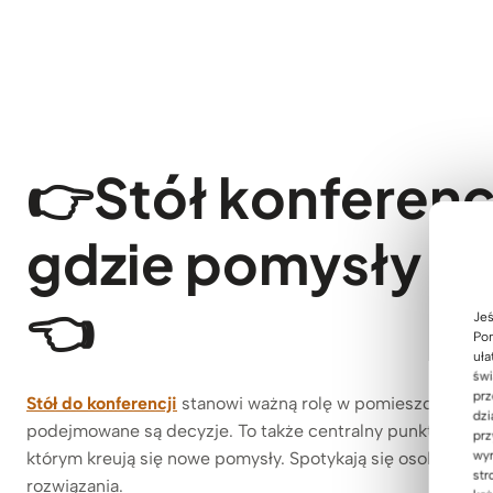
👉
Stół konferenc
gdzie pomysły sta
👈
Jeś
Pom
uła
świ
prz
Stół do konferencji
stanowi ważną rolę w pomieszczeniu. Wo
dzi
podejmowane są decyzje. To także centralny punkt przyci
prz
wyr
którym kreują się nowe pomysły. Spotykają się osoby, aby
str
rozwiązania.