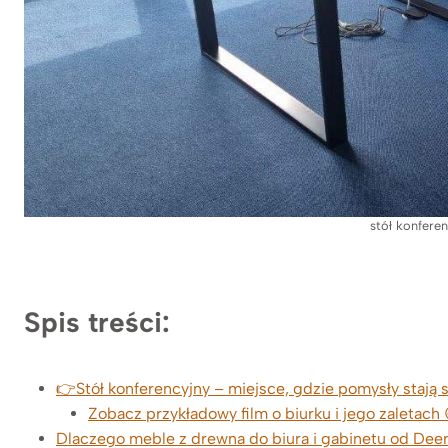
stół konferen
Spis treści:
👉Stół konferencyjny – miejsce, gdzie pomysły stają 
Zobacz przykładowy film o biurku i jego zaletach 
Dlaczego meble z drewna do biura i gabinetu od De