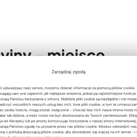
yjny – miejsce,
ją się realnością
Zarządzaj zgodą
li odwiedzasz nasz serwis, możemy zbierać informacje za pomocą plików cookie.
agają nam one zapewnić jak najlepsze wrażenia, pokazują najistotniejsze funkcje 
twiają Państwu korzystanie z witryny. Niektóre pliki cookie są niezbędne i nie moż
adczyć wszystkich naszych usług bez nich. Inne pliki cookie, w tym te umieszcza
ez osoby trzecie, mogą zostać wyłączone - chociaż bez nich nasza strona może n
kół niego skupiają się dyskusje, szkolenia, spotkania,
ałać tak dobrze, a treść może nie być dostosowana do Twoich zainteresowań. Klika
ągający uwagę uczestników. Przede wszystkim to miejsce, w
ycisk Akceptuj lub po prostu kontynuując korzystanie z naszej strony internetowej,
ażają Państwo zgodę na używanie przez nas plików cookie. Możesz odwiedzić nas
 skonfrontować swoje plany, pomysły i budować konkretne
onę z polityką dotyczącą plików cookie, aby dowiedzieć się więcej na ich temat - i