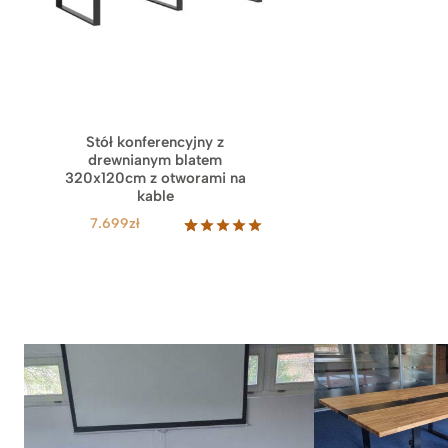
Stół konferencyjny z
drewnianym blatem
320x120cm z otworami na
kable
7.699
zł
Oceniony
76
5.00
na 5
na
podstawie
ocen
klientów