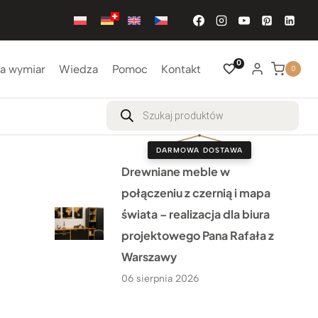
0
a wymiar
Wiedza
Pomoc
Kontakt
0
Wyszukiwarka
produktów
DARMOWA DOSTAWA
Drewniane meble w
połączeniu z czernią i mapa
świata – realizacja dla biura
projektowego Pana Rafała z
Warszawy
06 sierpnia 2026