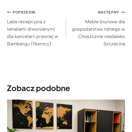
d
Nawigacja
o
POPRZEDNI
NASTĘPNY
3
wpisu
Lada recepcyjna z
Meble biurowe dla
.
lamelami drewnianymi
gospodarstwa rolnego w
1
dla kancelarii prawnej w
Choszcznie niedaleko
8
9
Bambergu (Niemcy)
Szczecina
z
ł
Zobacz podobne