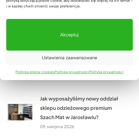
polityką dotyczącą plików cookie, aby dowiedzieć się więcej na ich temat -
i w każdej chwili zmienić swoje preferencje.
Akceptuj
Drewniane meble w połączeniu z
czernią i mapa świata – realizacja
Ustawienia zaawansowane
dla biura projektowego Pana
Rafała z Warszawy
Polityka plików cookies
Polityka prywatności
Polityka prywatności
06 sierpnia 2026
Jak wyposażyliśmy nowy oddział
sklepu odzieżowego premium
Szach Mat w Jarosławiu?
05 sierpnia 2026