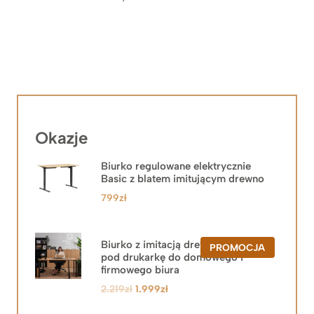
Okazje
Biurko regulowane elektrycznie
Basic z blatem imitującym drewno
799
zł
Biurko z imitacją drewna z szafką
PRODUKT
PROMOCJA
pod drukarkę do domowego i
W
PROMOCJ
firmowego biura
Pierwotna
Aktualna
2.219
zł
1.999
zł
cena
cena