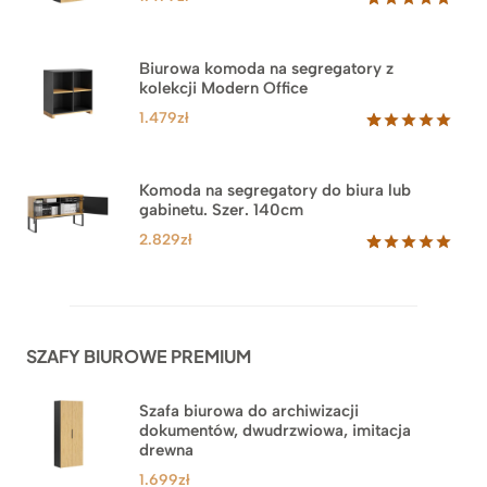
Oceniony
1
5.00
na 5
na
Biurowa komoda na segregatory z
podstawie
kolekcji Modern Office
oceny
klienta
1.479
zł
Oceniony
18
5.00
na 5
na
Komoda na segregatory do biura lub
podstawie
gabinetu. Szer. 140cm
ocen
klientów
2.829
zł
Oceniony
42
5.00
na 5
na
podstawie
ocen
SZAFY BIUROWE PREMIUM
klientów
Szafa biurowa do archiwizacji
dokumentów, dwudrzwiowa, imitacja
drewna
1.699
zł