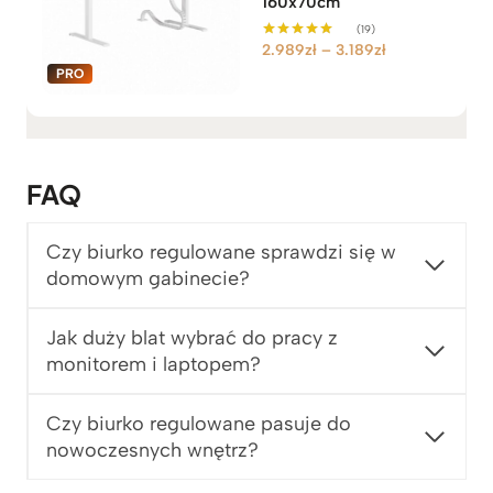
160x70cm
(19)
Z
2.989
zł
–
3.189
zł
Oceniono
5.00
a
na 5
k
r
e
s
FAQ
c
e
n
Czy biurko regulowane sprawdzi się w
:
domowym gabinecie?
o
d
Jak duży blat wybrać do pracy z
2
monitorem i laptopem?
.
9
8
Czy biurko regulowane pasuje do
9
nowoczesnych wnętrz?
z
ł