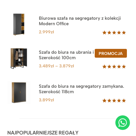
Biurowa szafa na segregatory z kolekcji
Modern Office
2.999
zł
Oceniony
47
5.00
na 5
na
Szafa do biura na ubrania i segregatory.
PROD
PROMOCJA
podstawie
Szerokość 100cm
W
ocen
PROM
klientów
Zakres
3.489
zł
–
3.879
zł
cen:
Oceniony
44
5.00
na 5
od
na
3.489zł
Szafa do biura na segregatory zamykana.
podstawie
Szerokość 118cm
do
ocen
klientów
3.879zł
3.899
zł
Oceniony
62
5.00
na 5
na
podstawie
ocen
NAJPOPULARNIEJSZE REGAŁY
klientów