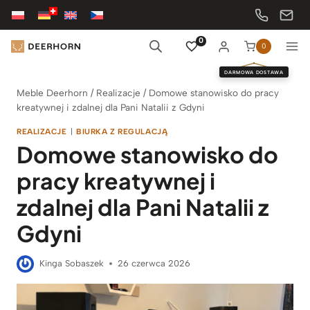
Przejdź
do
treści
0
0
DARMOWA DOSTAWA
Meble Deerhorn
/
Realizacje
/
Domowe stanowisko do pracy
kreatywnej i zdalnej dla Pani Natalii z Gdyni
REALIZACJE
|
BIURKA Z REGULACJĄ
Domowe stanowisko do
pracy kreatywnej i
zdalnej dla Pani Natalii z
Gdyni
Kinga Sobaszek
26 czerwca 2026