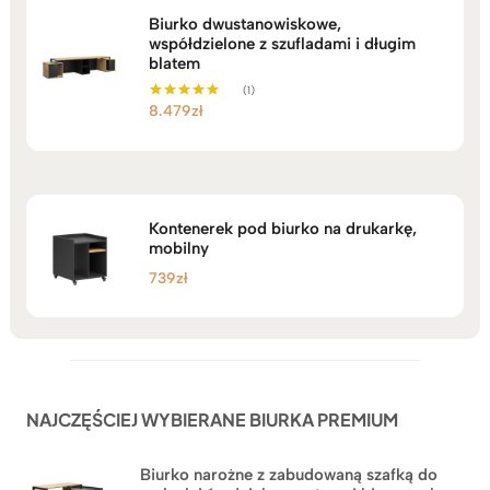
Biurko dwustanowiskowe,
współdzielone z szufladami i długim
blatem
(1)
8.479
zł
Oceniono
5.00
na 5
Kontenerek pod biurko na drukarkę,
mobilny
739
zł
NAJCZĘŚCIEJ WYBIERANE BIURKA PREMIUM
Biurko narożne z zabudowaną szafką do