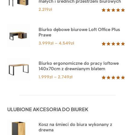
małych i średnich przestrzeni biurowych
2.219
zł
Oceniony
1
5.00
na 5
na
Biurko dębowe biurowe Loft Office Plus
podstawie
Prawe
oceny
klienta
Zakres
3.999
zł
–
4.549
zł
cen:
Oceniony
71
5.00
na 5
od
na
3.999zł
Biurko ergonomiczne do pracy loftowe
podstawie
140x70cm z drewnianym blatem
do
ocen
klientów
4.549zł
Zakres
1.999
zł
–
2.749
zł
cen:
Oceniony
92
5.00
na 5
od
na
1.999zł
podstawie
do
ocen
ULUBIONE AKCESORIA DO BIUREK
klientów
2.749zł
Kosz na śmieci do biura wykonany z
drewna