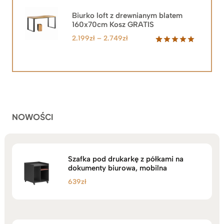
wynosiła:
wynosi:
2.219zł.
1.999zł.
Biurko loft z drewnianym blatem
160x70cm Kosz GRATIS
Zakres
2.199
zł
–
2.749
zł
cen:
Oceniony
92
5.00
na 5
od
na
2.199zł
podstawie
do
ocen
klientów
2.749zł
NOWOŚCI
Szafka pod drukarkę z półkami na
dokumenty biurowa, mobilna
639
zł