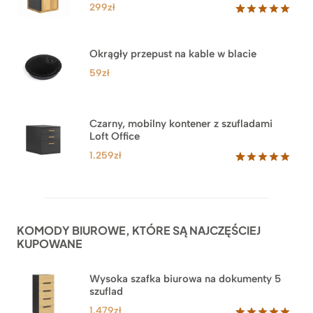
299
zł
Oceniony
33
5.00
na 5
na
Okrągły przepust na kable w blacie
podstawie
ocen
59
zł
klientów
Czarny, mobilny kontener z szufladami
Loft Office
1.259
zł
Oceniony
52
5.00
na 5
na
podstawie
ocen
KOMODY BIUROWE, KTÓRE SĄ NAJCZĘŚCIEJ
klientów
KUPOWANE
Wysoka szafka biurowa na dokumenty 5
szuflad
1.479
zł