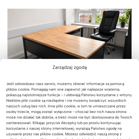
Zarządzaj zgodą
Jeśli odwiedzasz nasz serwis, możemy zbierać informacje za pomocą
plików cookie. Pomagają nam one zapewnić jak najlepsze wrażenia,
pokazują najistotniejsze funkcje - i ułatwiają Państwu korzystanie z witryny.
Niektóre pliki cookie są niezbędne i nie możemy świadczyć wszystkich
Meble biurowe do kancelarii
naszych usług bez nich. Inne pliki cookie, w tym te umieszczane przez
adwokackiej z Krakowa
osoby trzecie, mogą zostać wyłączone - chociaż bez nich nasza strona
może nie działać tak dobrze, a treść może nie być dostosowana do Twoich
31 lipca 2026
zainteresowań. Klikając przycisk Akceptuj lub po prostu kontynuując
korzystanie z naszej strony internetowej, wyrażają Państwo zgodę na
używanie przez nas plików cookie. Możesz odwiedzić naszą stronę z