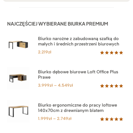
NAJCZĘŚCIEJ WYBIERANE BIURKA PREMIUM
Biurko narożne z zabudowaną szafką do
małych i średnich przestrzeni biurowych
2.219
zł
Oceniony
1
5.00
na 5
na
Biurko dębowe biurowe Loft Office Plus
podstawie
Prawe
oceny
klienta
Zakres
3.999
zł
–
4.549
zł
cen:
Oceniony
71
5.00
na 5
od
na
3.999zł
Biurko ergonomiczne do pracy loftowe
podstawie
140x70cm z drewnianym blatem
do
ocen
klientów
4.549zł
Zakres
1.999
zł
–
2.749
zł
cen:
Oceniony
92
5.00
na 5
od