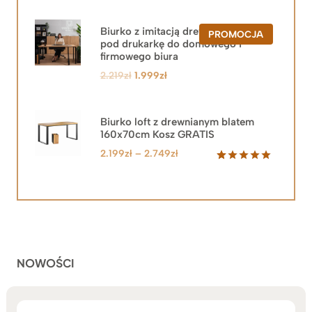
Biurko z imitacją drewna z szafką
PRODUKT
PROMOCJA
pod drukarkę do domowego i
W
PROMOCJ
firmowego biura
Pierwotna
Aktualna
2.219
zł
1.999
zł
cena
cena
wynosiła:
wynosi:
2.219zł.
1.999zł.
Biurko loft z drewnianym blatem
160x70cm Kosz GRATIS
Zakres
2.199
zł
–
2.749
zł
cen:
Oceniony
92
5.00
na 5
od
na
2.199zł
podstawie
do
ocen
klientów
2.749zł
NOWOŚCI