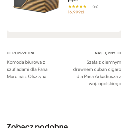
(65)
16.999
zł
Oceniono
5.00
na 5
Nawigacja
POPRZEDNI
NASTĘPNY
wpisu
Komoda biurowa z
Szafa z ciemnym
szufladami dla Pana
drewnem cuban cigaro
Marcina z Olsztyna
dla Pana Arkadiusza z
woj. opolskiego
Zobacz podobne