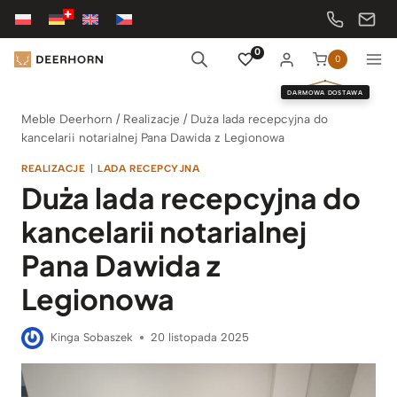
Przejdź
do
treści
0
0
DARMOWA DOSTAWA
Meble Deerhorn
/
Realizacje
/
Duża lada recepcyjna do
kancelarii notarialnej Pana Dawida z Legionowa
REALIZACJE
|
LADA RECEPCYJNA
Duża lada recepcyjna do
kancelarii notarialnej
Pana Dawida z
Legionowa
Kinga Sobaszek
20 listopada 2025