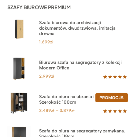
ocen
SZAFY BIUROWE PREMIUM
klientów
Szafa biurowa do archiwizacji
dokumentów, dwudrzwiowa, imitacja
drewna
1.699
zł
Biurowa szafa na segregatory z kolekcji
Modern Office
2.999
zł
Oceniony
47
5.00
na 5
na
Szafa do biura na ubrania i segregatory.
PROD
PROMOCJA
podstawie
Szerokość 100cm
W
ocen
PROM
klientów
Zakres
3.489
zł
–
3.879
zł
cen:
Oceniony
44
5.00
na 5
od
na
3.489zł
Szafa do biura na segregatory zamykana.
podstawie
Szerokość 118cm