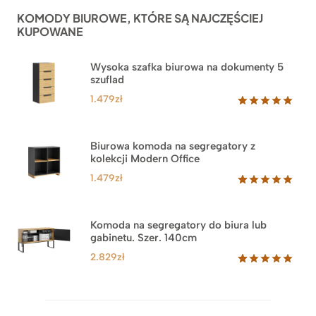
ocen
KOMODY BIUROWE, KTÓRE SĄ NAJCZĘŚCIEJ
klientów
KUPOWANE
Wysoka szafka biurowa na dokumenty 5
szuflad
1.479
zł
Oceniony
1
5.00
na 5
na
Biurowa komoda na segregatory z
podstawie
kolekcji Modern Office
oceny
klienta
1.479
zł
Oceniony
18
5.00
na 5
na
Komoda na segregatory do biura lub
podstawie
gabinetu. Szer. 140cm
ocen
klientów
2.829
zł
Oceniony
42
5.00
na 5
na
podstawie