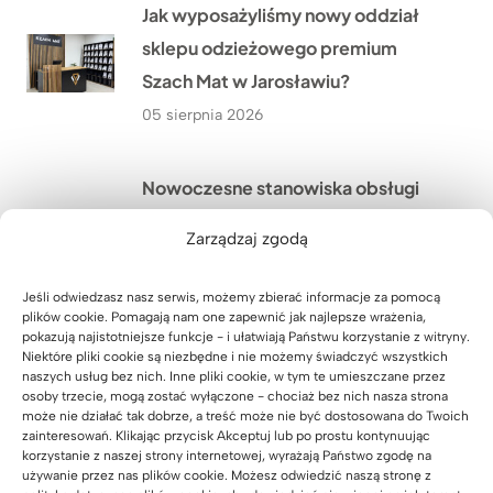
Jak wyposażyliśmy nowy oddział
sklepu odzieżowego premium
Szach Mat w Jarosławiu?
05 sierpnia 2026
Nowoczesne stanowiska obsługi
klienta dla firmy ANDRA Andrzej
Zarządzaj zgodą
Dąbek w Opatowie niedaleko
Wrocławia
Jeśli odwiedzasz nasz serwis, możemy zbierać informacje za pomocą
plików cookie. Pomagają nam one zapewnić jak najlepsze wrażenia,
04 sierpnia 2026
pokazują najistotniejsze funkcje - i ułatwiają Państwu korzystanie z witryny.
Niektóre pliki cookie są niezbędne i nie możemy świadczyć wszystkich
naszych usług bez nich. Inne pliki cookie, w tym te umieszczane przez
Komoda biurowa dla Pana Rafała z
osoby trzecie, mogą zostać wyłączone - chociaż bez nich nasza strona
może nie działać tak dobrze, a treść może nie być dostosowana do Twoich
Przyszowic niedaleko Gliwic
zainteresowań. Klikając przycisk Akceptuj lub po prostu kontynuując
korzystanie z naszej strony internetowej, wyrażają Państwo zgodę na
03 sierpnia 2026
używanie przez nas plików cookie. Możesz odwiedzić naszą stronę z