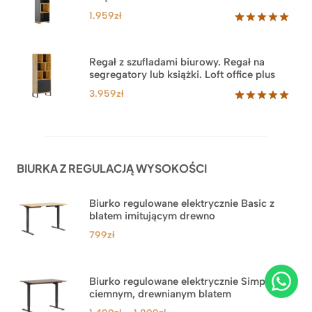
klientów
1.959
zł
Oceniony
35
5.00
na 5
na
Regał z szufladami biurowy. Regał na
podstawie
segregatory lub książki. Loft office plus
ocen
klientów
3.959
zł
Oceniony
45
5.00
na 5
na
podstawie
ocen
BIURKA Z REGULACJĄ WYSOKOŚCI
klientów
Biurko regulowane elektrycznie Basic z
blatem imitującym drewno
799
zł
Biurko regulowane elektrycznie Simple z
ciemnym, drewnianym blatem