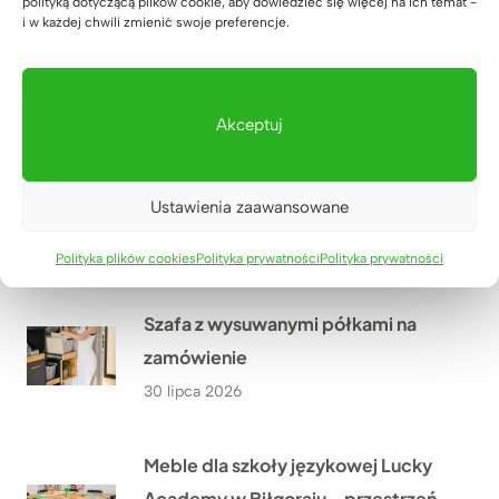
polityką dotyczącą plików cookie, aby dowiedzieć się więcej na ich temat -
i w każdej chwili zmienić swoje preferencje.
Nowoczesna poczekalnia dla
rodziców w Lucky Academy
01 sierpnia 2026
Akceptuj
Meble biurowe do kancelarii
Ustawienia zaawansowane
adwokackiej z Krakowa
31 lipca 2026
Polityka plików cookies
Polityka prywatności
Polityka prywatności
Szafa z wysuwanymi półkami na
zamówienie
30 lipca 2026
Meble dla szkoły językowej Lucky
Academy w Biłgoraju – przestrzeń,