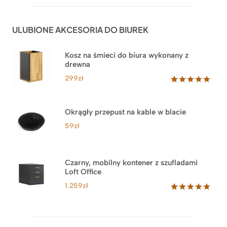
na
1.999zł
podstawie
do
ocen
ULUBIONE AKCESORIA DO BIUREK
klientów
2.749zł
Kosz na śmieci do biura wykonany z
drewna
299
zł
Oceniony
33
5.00
na 5
na
Okrągły przepust na kable w blacie
podstawie
ocen
59
zł
klientów
Czarny, mobilny kontener z szufladami
Loft Office
1.259
zł
Oceniony
52
5.00
na 5
na
podstawie