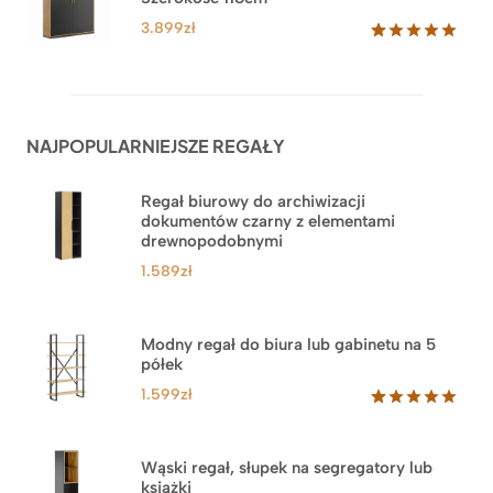
do
ocen
klientów
3.879zł
3.899
zł
Oceniony
62
5.00
na 5
na
podstawie
ocen
NAJPOPULARNIEJSZE REGAŁY
klientów
Regał biurowy do archiwizacji
dokumentów czarny z elementami
drewnopodobnymi
1.589
zł
Modny regał do biura lub gabinetu na 5
półek
1.599
zł
Oceniony
46
5.00
na 5
na
Wąski regał, słupek na segregatory lub
podstawie
książki
ocen