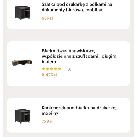
Szafka pod drukarkę z półkami na
dokumenty biurowa, mobilna
639
zł
Biurko dwustanowiskowe,
współdzielone z szufladami i długim
blatem
(1)
8.479
zł
Oceniono
5.00
na 5
Kontenerek pod biurko na drukarkę,
mobilny
739
zł