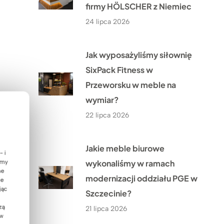
firmy HÖLSCHER z Niemiec
24 lipca 2026
Jak wyposażyliśmy siłownię
SixPack Fitness w
Przeworsku w meble na
wymiar?
22 lipca 2026
Jakie meble biurowe
- i
wykonaliśmy w ramach
emy
ne
modernizacji oddziału PGE w
ie
jąc
Szczecinie?
zą
21 lipca 2026
 w