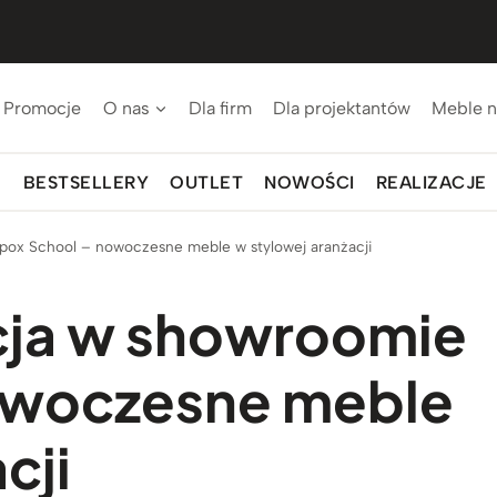
Promocje
O nas
Dla firm
Dla projektantów
Meble n
BESTSELLERY
OUTLET
NOWOŚCI
REALIZACJE
Spox School – nowoczesne meble w stylowej aranżacji
acja w showroomie
owoczesne meble
cji