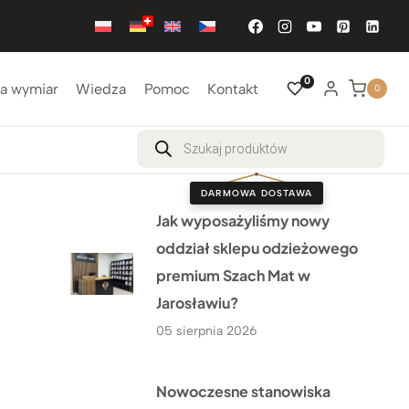
0
a wymiar
Wiedza
Pomoc
Kontakt
0
Wyszukiwarka
produktów
DARMOWA DOSTAWA
Jak wyposażyliśmy nowy
oddział sklepu odzieżowego
premium Szach Mat w
Jarosławiu?
05 sierpnia 2026
Nowoczesne stanowiska