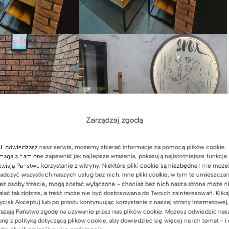
Zarządzaj zgodą
li odwiedzasz nasz serwis, możemy zbierać informacje za pomocą plików cookie.
agają nam one zapewnić jak najlepsze wrażenia, pokazują najistotniejsze funkcje 
twiają Państwu korzystanie z witryny. Niektóre pliki cookie są niezbędne i nie moż
adczyć wszystkich naszych usług bez nich. Inne pliki cookie, w tym te umieszcza
ez osoby trzecie, mogą zostać wyłączone - chociaż bez nich nasza strona może n
ałać tak dobrze, a treść może nie być dostosowana do Twoich zainteresowań. Klika
ycisk Akceptuj lub po prostu kontynuując korzystanie z naszej strony internetowej,
ażają Państwo zgodę na używanie przez nas plików cookie. Możesz odwiedzić nas
onę z polityką dotyczącą plików cookie, aby dowiedzieć się więcej na ich temat - i