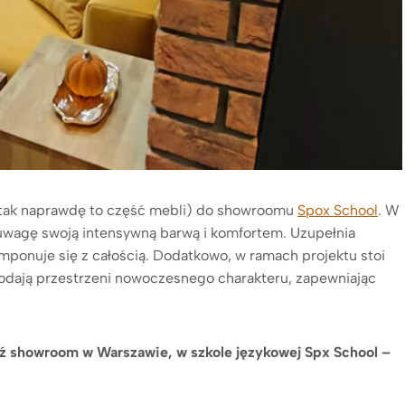
tak naprawdę to część mebli) do showroomu
Spox School
. W
 uwagę swoją intensywną barwą i komfortem. Uzupełnia
komponuje się z całością. Dodatkowo, w ramach projektu stoi
dodają przestrzeni nowoczesnego charakteru, zapewniając
dź showroom w Warszawie, w szkole językowej Spx School –