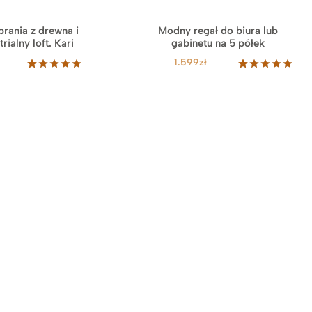
rania z drewna i
Modny regał do biura lub
rialny loft. Kari
gabinetu na 5 półek
1.599
zł
Oceniony
12
Oceniony
46
5.00
na 5
5.00
na 5
na
na
podstawie
podstawie
ocen
ocen
klientów
klientów