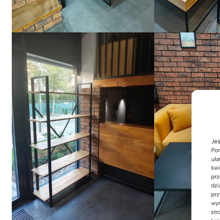
Jeś
Pom
uła
świ
prz
dzi
prz
wyr
str