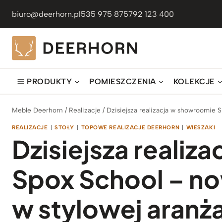
Przejdź
biuro@deerhorn.pl
535 975 875
792 123 400
do
treści
PRODUKTY
POMIESZCZENIA
KOLEKCJE
Meble Deerhorn
/
Realizacje
/
Dzisiejsza realizacja w showroomie 
REALIZACJE
|
STOŁY
|
TOPOWE REALIZACJE DEERHORN
|
WIESZAKI
Dzisiejsza realiz
Spox School – n
w stylowej aranża