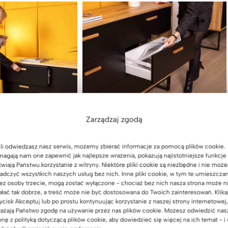
Zarządzaj zgodą
li odwiedzasz nasz serwis, możemy zbierać informacje za pomocą plików cookie.
agają nam one zapewnić jak najlepsze wrażenia, pokazują najistotniejsze funkcje 
twiają Państwu korzystanie z witryny. Niektóre pliki cookie są niezbędne i nie moż
adczyć wszystkich naszych usług bez nich. Inne pliki cookie, w tym te umieszcza
ez osoby trzecie, mogą zostać wyłączone - chociaż bez nich nasza strona może n
ałać tak dobrze, a treść może nie być dostosowana do Twoich zainteresowań. Klika
ycisk Akceptuj lub po prostu kontynuując korzystanie z naszej strony internetowej,
ażają Państwo zgodę na używanie przez nas plików cookie. Możesz odwiedzić nas
onę z polityką dotyczącą plików cookie, aby dowiedzieć się więcej na ich temat - i