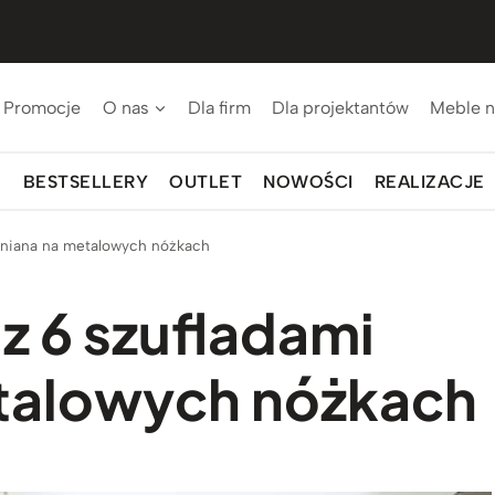
Promocje
O nas
Dla firm
Dla projektantów
Meble n
BESTSELLERY
OUTLET
NOWOŚCI
REALIZACJE
wniana na metalowych nóżkach
 6 szufladami
talowych nóżkach