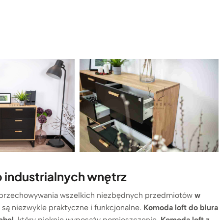
 industrialnych wnętrz
o przechowywania wszelkich niezbędnych przedmiotów
w
są niezwykle praktyczne i funkcjonalne.
Komoda loft do biura
ebel
, który pięknie wyposaży pomieszczenie.
Komoda loft z