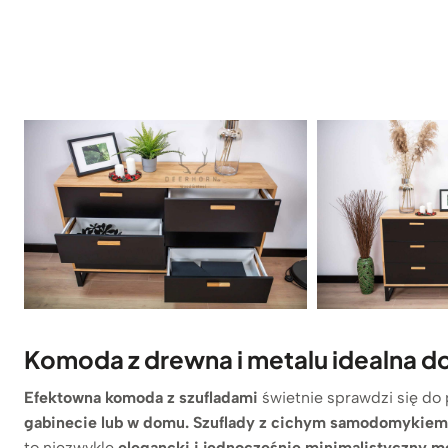
Komoda z drewna i metalu idealna do
Efektowna komoda z szufladami
świetnie sprawdzi się d
gabinecie lub w domu.
Szuflady z cichym samodomykiem
to niezwykle
elegancki i jednocześnie minimalistyczny m