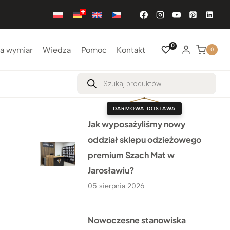
0
a wymiar
Wiedza
Pomoc
Kontakt
0
Wyszukiwarka
produktów
DARMOWA DOSTAWA
Jak wyposażyliśmy nowy
oddział sklepu odzieżowego
premium Szach Mat w
Jarosławiu?
05 sierpnia 2026
Nowoczesne stanowiska