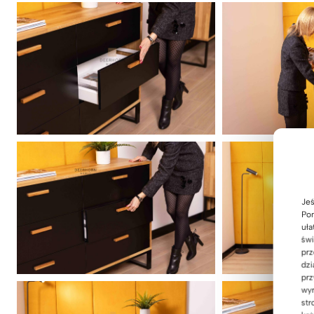
Jeś
Pom
uła
świ
prz
dzi
prz
wyr
str