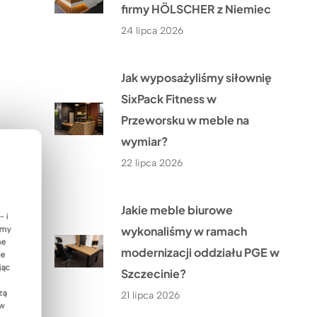
firmy HÖLSCHER z Niemiec
24 lipca 2026
Jak wyposażyliśmy siłownię
SixPack Fitness w
Przeworsku w meble na
wymiar?
22 lipca 2026
Jakie meble biurowe
- i
wykonaliśmy w ramach
emy
ne
modernizacji oddziału PGE w
ie
jąc
Szczecinie?
zą
21 lipca 2026
 w