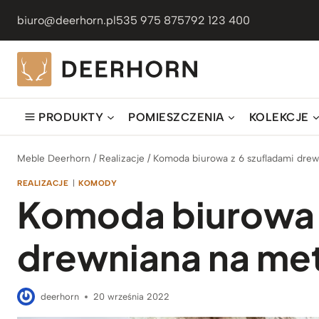
Przejdź
biuro@deerhorn.pl
535 975 875
792 123 400
do
treści
PRODUKTY
POMIESZCZENIA
KOLEKCJE
Meble Deerhorn
/
Realizacje
/
Komoda biurowa z 6 szufladami dre
REALIZACJE
|
KOMODY
Komoda biurowa z
drewniana na me
deerhorn
20 września 2022