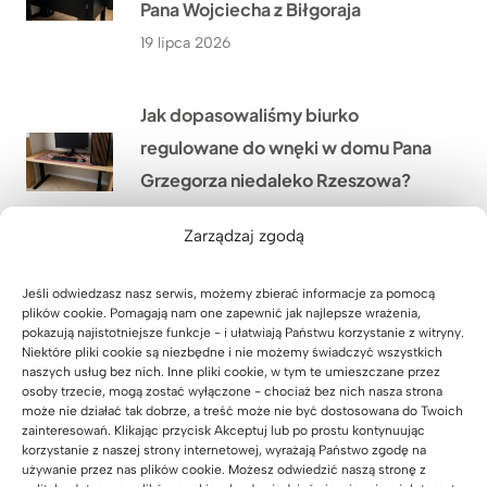
Pana Wojciecha z Biłgoraja
19 lipca 2026
Jak dopasowaliśmy biurko
regulowane do wnęki w domu Pana
Grzegorza niedaleko Rzeszowa?
18 lipca 2026
Zarządzaj zgodą
Jak stworzyliśmy duże stanowisko
Jeśli odwiedzasz nasz serwis, możemy zbierać informacje za pomocą
plików cookie. Pomagają nam one zapewnić jak najlepsze wrażenia,
pracy dla 4 osób w firmie WOMAR
pokazują najistotniejsze funkcje - i ułatwiają Państwu korzystanie z witryny.
HVAC w Krakowie?
Niektóre pliki cookie są niezbędne i nie możemy świadczyć wszystkich
naszych usług bez nich. Inne pliki cookie, w tym te umieszczane przez
17 lipca 2026
osoby trzecie, mogą zostać wyłączone - chociaż bez nich nasza strona
może nie działać tak dobrze, a treść może nie być dostosowana do Twoich
zainteresowań. Klikając przycisk Akceptuj lub po prostu kontynuując
korzystanie z naszej strony internetowej, wyrażają Państwo zgodę na
Jak wyposażyliśmy nową siedzibę
używanie przez nas plików cookie. Możesz odwiedzić naszą stronę z