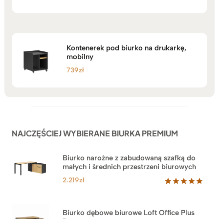
5.00
na 5
Kontenerek pod biurko na drukarkę,
mobilny
739
zł
NAJCZĘŚCIEJ WYBIERANE BIURKA PREMIUM
Biurko narożne z zabudowaną szafką do
małych i średnich przestrzeni biurowych
2.219
zł
Oceniony
1
5.00
na 5
na
Biurko dębowe biurowe Loft Office Plus
podstawie