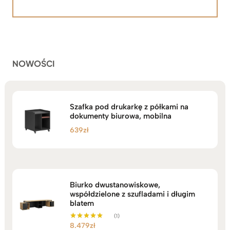
5.00
na 5
od
na
2.199zł
podstawie
do
ocen
klientów
2.749zł
NOWOŚCI
Szafka pod drukarkę z półkami na
dokumenty biurowa, mobilna
639
zł
Biurko dwustanowiskowe,
współdzielone z szufladami i długim
blatem
(1)
8.479
zł
Oceniono