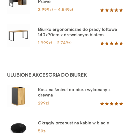
Prawe
oceny
klienta
Zakres
3.999
zł
–
4.549
zł
cen:
Oceniony
71
5.00
na 5
od
na
3.999zł
Biurko ergonomiczne do pracy loftowe
podstawie
140x70cm z drewnianym blatem
do
ocen
klientów
4.549zł
Zakres
1.999
zł
–
2.749
zł
cen:
Oceniony
92
5.00
na 5
od
na
1.999zł
podstawie
do
ocen
ULUBIONE AKCESORIA DO BIUREK
klientów
2.749zł
Kosz na śmieci do biura wykonany z
drewna
299
zł
Oceniony
33
5.00
na 5
na
Okrągły przepust na kable w blacie
podstawie
ocen
59
zł