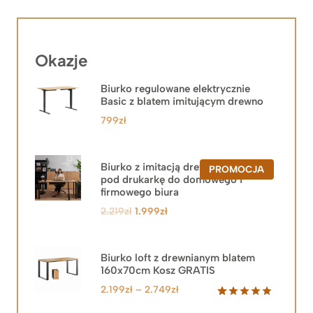
Okazje
Biurko regulowane elektrycznie
Basic z blatem imitującym drewno
799
zł
Biurko z imitacją drewna z szafką
PRODUKT
PROMOCJA
pod drukarkę do domowego i
W
PROMOCJ
firmowego biura
Pierwotna
Aktualna
2.219
zł
1.999
zł
cena
cena
wynosiła:
wynosi:
2.219zł.
1.999zł.
Biurko loft z drewnianym blatem
160x70cm Kosz GRATIS
Zakres
2.199
zł
–
2.749
zł
cen:
Oceniony
92