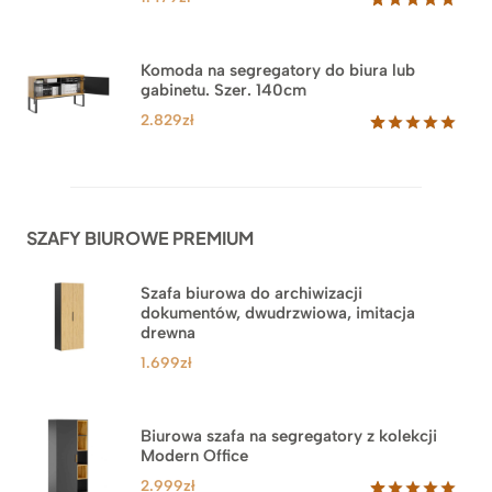
Oceniony
18
5.00
na 5
na
Komoda na segregatory do biura lub
podstawie
gabinetu. Szer. 140cm
ocen
klientów
2.829
zł
Oceniony
42
5.00
na 5
na
podstawie
ocen
SZAFY BIUROWE PREMIUM
klientów
Szafa biurowa do archiwizacji
dokumentów, dwudrzwiowa, imitacja
drewna
1.699
zł
Biurowa szafa na segregatory z kolekcji
Modern Office
2.999
zł