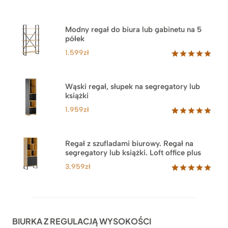
Modny regał do biura lub gabinetu na 5
półek
1.599
zł
Oceniony
46
5.00
na 5
na
Wąski regał, słupek na segregatory lub
podstawie
książki
ocen
klientów
1.959
zł
Oceniony
35
5.00
na 5
na
Regał z szufladami biurowy. Regał na
podstawie
segregatory lub książki. Loft office plus
ocen
klientów
3.959
zł
Oceniony
45
5.00
na 5
na
podstawie
ocen
BIURKA Z REGULACJĄ WYSOKOŚCI
klientów