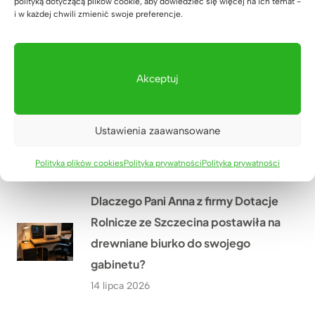
kancelarii notarialnej w Zielonej
polityką dotyczącą plików cookie, aby dowiedzieć się więcej na ich temat -
i w każdej chwili zmienić swoje preferencje.
Górze przed jej otwarciem?
16 lipca 2026
Akceptuj
Jak odmieniliśmy gabinet
fizjoterapii Hanas w Biłgoraju
Ustawienia zaawansowane
dzięki nowym meblom na wymiar?
15 lipca 2026
Polityka plików cookies
Polityka prywatności
Polityka prywatności
Dlaczego Pani Anna z firmy Dotacje
Rolnicze ze Szczecina postawiła na
drewniane biurko do swojego
gabinetu?
14 lipca 2026