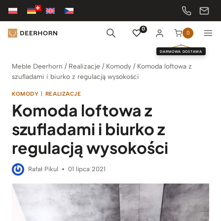
Przejdź
do
treści
0
0
DARMOWA DOSTAWA
Meble Deerhorn
/
Realizacje
/
Komody
/
Komoda loftowa z
szufladami i biurko z regulacją wysokości
KOMODY
|
REALIZACJE
Komoda loftowa z
szufladami i biurko z
regulacją wysokości
Rafał Pikul
01 lipca 2021