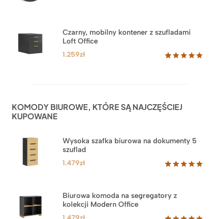
klientów
Czarny, mobilny kontener z szufladami
Loft Office
1.259
zł
Oceniony
52
5.00
na 5
na
podstawie
ocen
KOMODY BIUROWE, KTÓRE SĄ NAJCZĘŚCIEJ
klientów
KUPOWANE
Wysoka szafka biurowa na dokumenty 5
szuflad
1.479
zł
Oceniony
1
5.00
na 5
na
Biurowa komoda na segregatory z
podstawie
kolekcji Modern Office
oceny
klienta
1.479
zł