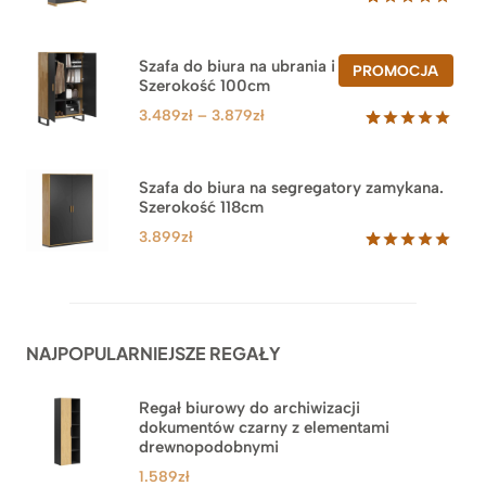
Oceniony
47
5.00
na 5
na
Szafa do biura na ubrania i segregatory.
PROD
PROMOCJA
podstawie
Szerokość 100cm
W
ocen
PROM
klientów
Zakres
3.489
zł
–
3.879
zł
cen:
Oceniony
44
5.00
na 5
od
na
3.489zł
Szafa do biura na segregatory zamykana.
podstawie
Szerokość 118cm
do
ocen
klientów
3.879zł
3.899
zł
Oceniony
62
5.00
na 5
na
podstawie
ocen
NAJPOPULARNIEJSZE REGAŁY
klientów
Regał biurowy do archiwizacji
dokumentów czarny z elementami
drewnopodobnymi
1.589
zł