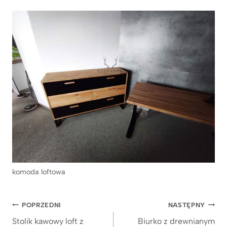
komoda loftowa
Nawigacja
POPRZEDNI
NASTĘPNY
wpisu
Stolik kawowy loft z
Biurko z drewnianym