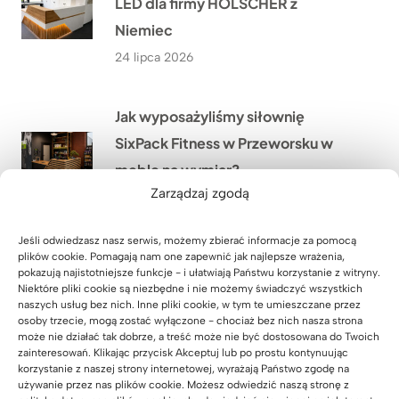
LED dla firmy HÖLSCHER z
Niemiec
24 lipca 2026
Jak wyposażyliśmy siłownię
SixPack Fitness w Przeworsku w
meble na wymiar?
Zarządzaj zgodą
22 lipca 2026
Jeśli odwiedzasz nasz serwis, możemy zbierać informacje za pomocą
Jakie meble biurowe wykonaliśmy
plików cookie. Pomagają nam one zapewnić jak najlepsze wrażenia,
pokazują najistotniejsze funkcje - i ułatwiają Państwu korzystanie z witryny.
w ramach modernizacji oddziału
Niektóre pliki cookie są niezbędne i nie możemy świadczyć wszystkich
naszych usług bez nich. Inne pliki cookie, w tym te umieszczane przez
PGE w Szczecinie?
osoby trzecie, mogą zostać wyłączone - chociaż bez nich nasza strona
21 lipca 2026
może nie działać tak dobrze, a treść może nie być dostosowana do Twoich
zainteresowań. Klikając przycisk Akceptuj lub po prostu kontynuując
korzystanie z naszej strony internetowej, wyrażają Państwo zgodę na
używanie przez nas plików cookie. Możesz odwiedzić naszą stronę z
Co przekonało Pana Artura z