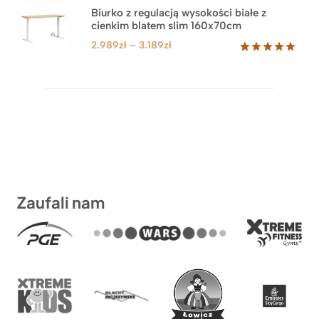
1.499zł
Biurko z regulacją wysokości białe z
cienkim blatem slim 160x70cm
do
1.899zł
Zakres
2.989
zł
–
3.189
zł
cen:
Oceniony
8
5.00
na 5
od
na
2.989zł
podstawie
do
ocen
klientów
3.189zł
Zaufali nam