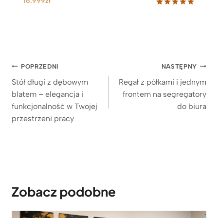
16.999
zł
Oceniony
65
5.00
na 5
na
podstawie
ocen
klientów
Nawigacja
POPRZEDNI
NASTĘPNY
wpisu
Stół długi z dębowym
Regał z półkami i jednym
blatem – elegancja i
frontem na segregatory
funkcjonalność w Twojej
do biura
przestrzeni pracy
Zobacz podobne