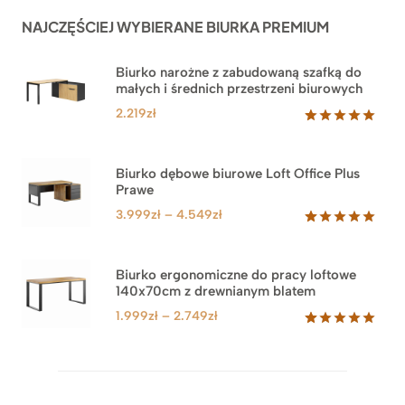
NAJCZĘŚCIEJ WYBIERANE BIURKA PREMIUM
Biurko narożne z zabudowaną szafką do
małych i średnich przestrzeni biurowych
2.219
zł
Oceniony
1
5.00
na 5
na
Biurko dębowe biurowe Loft Office Plus
podstawie
Prawe
oceny
klienta
Zakres
3.999
zł
–
4.549
zł
cen:
Oceniony
71
5.00
na 5
od
na
3.999zł
Biurko ergonomiczne do pracy loftowe
podstawie
140x70cm z drewnianym blatem
do
ocen
klientów
4.549zł
Zakres
1.999
zł
–
2.749
zł
cen:
Oceniony
92
5.00
na 5
od
na
1.999zł
podstawie
do
ocen