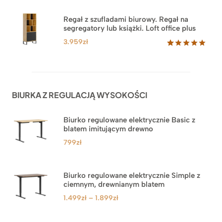
5.00
na 5
na
Regał z szufladami biurowy. Regał na
podstawie
segregatory lub książki. Loft office plus
ocen
klientów
3.959
zł
Oceniony
45
5.00
na 5
na
podstawie
ocen
BIURKA Z REGULACJĄ WYSOKOŚCI
klientów
Biurko regulowane elektrycznie Basic z
blatem imitującym drewno
799
zł
Biurko regulowane elektrycznie Simple z
ciemnym, drewnianym blatem
Zakres
1.499
zł
–
1.899
zł
cen:
od