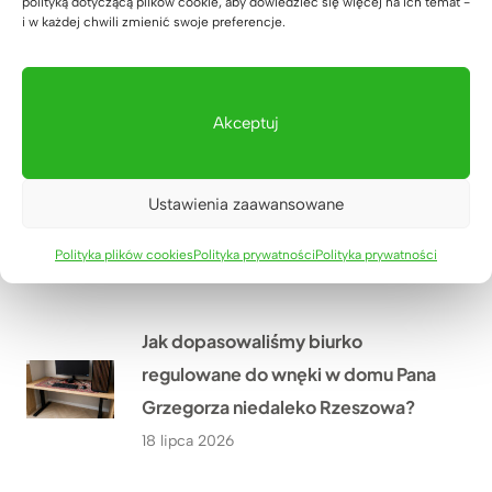
polityką dotyczącą plików cookie, aby dowiedzieć się więcej na ich temat -
i w każdej chwili zmienić swoje preferencje.
Krakowa do narożnego biurka z
dębowym blatem?
20 lipca 2026
Akceptuj
Jak urządzić nowoczesny gabinet
w małym pomieszczeniu? Historia
Ustawienia zaawansowane
Pana Wojciecha z Biłgoraja
Polityka plików cookies
Polityka prywatności
Polityka prywatności
19 lipca 2026
Jak dopasowaliśmy biurko
regulowane do wnęki w domu Pana
Grzegorza niedaleko Rzeszowa?
18 lipca 2026