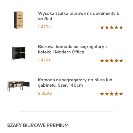
Wysoka szafka biurowa na dokumenty 5
szuflad
1.479
zł
Oceniony
1
5.00
na 5
na
Biurowa komoda na segregatory z
podstawie
kolekcji Modern Office
oceny
klienta
1.479
zł
Oceniony
18
5.00
na 5
na
Komoda na segregatory do biura lub
podstawie
gabinetu. Szer. 140cm
ocen
klientów
2.829
zł
Oceniony
42
5.00
na 5
na
podstawie
ocen
SZAFY BIUROWE PREMIUM
klientów