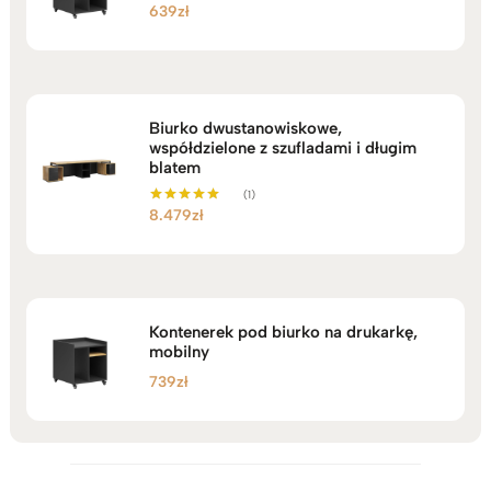
639
zł
Biurko dwustanowiskowe,
współdzielone z szufladami i długim
blatem
(1)
8.479
zł
Oceniono
5.00
na 5
Kontenerek pod biurko na drukarkę,
mobilny
739
zł