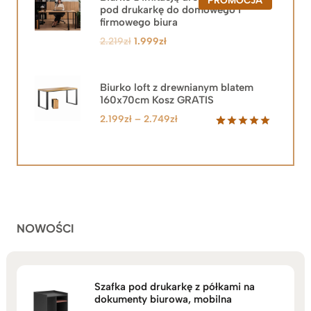
pod drukarkę do domowego i
W
PROMOCJ
firmowego biura
Pierwotna
Aktualna
2.219
zł
1.999
zł
cena
cena
wynosiła:
wynosi:
2.219zł.
1.999zł.
Biurko loft z drewnianym blatem
160x70cm Kosz GRATIS
Zakres
2.199
zł
–
2.749
zł
cen:
Oceniony
92
5.00
na 5
od
na
2.199zł
podstawie
do
ocen
klientów
2.749zł
NOWOŚCI
Szafka pod drukarkę z półkami na
dokumenty biurowa, mobilna