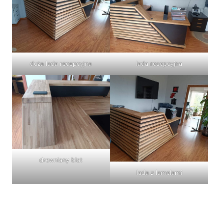
duża lada recepcyjna
lada recepcyjna
drewniany blat
lada z lamelami