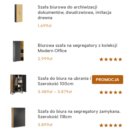
Szafa biurowa do archiwizacji
dokumentów, dwudrzwiowa, imitacja
drewna
1.699
zł
Biurowa szafa na segregatory z kolekcji
Modern Office
2.999
zł
Oceniony
47
5.00
na 5
na
Szafa do biura na ubrania i segregatory.
PROD
PROMOCJA
podstawie
Szerokość 100cm
W
ocen
PROM
klientów
Zakres
3.489
zł
–
3.879
zł
cen:
Oceniony
44
5.00
na 5
od
na
3.489zł
Szafa do biura na segregatory zamykana.
podstawie
Szerokość 118cm
do
ocen
klientów
3.879zł
3.899
zł