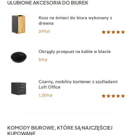
ULUBIONE AKCESORIA DO BIUREK
klientów
2.749zł
Kosz na śmieci do biura wykonany z
drewna
299
zł
Oceniony
33
5.00
na 5
na
Okrągły przepust na kable w blacie
podstawie
ocen
59
zł
klientów
Czarny, mobilny kontener z szufladami
Loft Office
1.259
zł
Oceniony
52
5.00
na 5
na
podstawie
ocen
KOMODY BIUROWE, KTÓRE SĄ NAJCZĘŚCIEJ
klientów
KUPOWANE