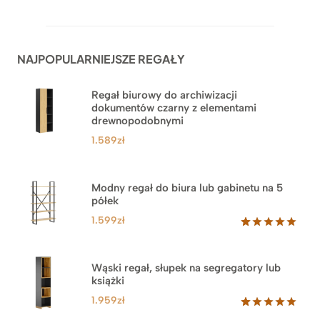
Oceniony
62
5.00
na 5
na
podstawie
ocen
NAJPOPULARNIEJSZE REGAŁY
klientów
Regał biurowy do archiwizacji
dokumentów czarny z elementami
drewnopodobnymi
1.589
zł
Modny regał do biura lub gabinetu na 5
półek
1.599
zł
Oceniony
46
5.00
na 5
na
Wąski regał, słupek na segregatory lub
podstawie
książki
ocen
klientów
1.959
zł
Oceniony
35