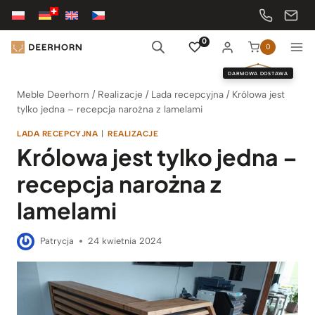
Przejdź
do
treści
0
0
DARMOWA DOSTAWA
Meble Deerhorn
/
Realizacje
/
Lada recepcyjna
/
Królowa jest
tylko jedna – recepcja narożna z lamelami
LADA RECEPCYJNA
|
REALIZACJE
Królowa jest tylko jedna –
recepcja narożna z
lamelami
Patrycja
24 kwietnia 2024