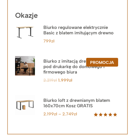
Okazje
Biurko regulowane elektrycznie
Basic z blatem imitującym drewno
799
zł
Biurko z imitacją drewna z szafką
PRODUKT
PROMOCJA
pod drukarkę do domowego i
W
PROMOCJ
firmowego biura
Pierwotna
Aktualna
2.219
zł
1.999
zł
cena
cena
wynosiła:
wynosi:
2.219zł.
1.999zł.
Biurko loft z drewnianym blatem
160x70cm Kosz GRATIS
Zakres
2.199
zł
–
2.749
zł
cen:
Oceniony
92
5.00
na 5
od
na
2.199zł