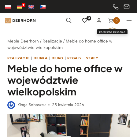
Przejdź
do
treści
0
0
DARMOWA DOSTAWA
Meble Deerhorn
/
Realizacje
/
Meble do home office w
województwie wielkopolskim
REALIZACJE
|
BIURKA
|
BIURO
|
REGALY
|
SZAFY
Meble do home office w
województwie
wielkopolskim
Kinga Sobaszek
25 kwietnia 2026