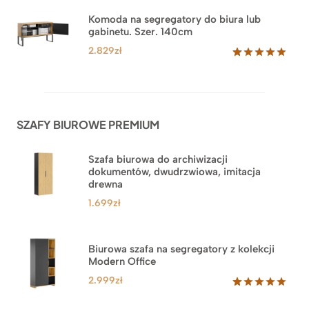
5.00
na 5
na
Komoda na segregatory do biura lub
podstawie
gabinetu. Szer. 140cm
ocen
klientów
2.829
zł
Oceniony
42
5.00
na 5
na
podstawie
ocen
SZAFY BIUROWE PREMIUM
klientów
Szafa biurowa do archiwizacji
dokumentów, dwudrzwiowa, imitacja
drewna
1.699
zł
Biurowa szafa na segregatory z kolekcji
Modern Office
2.999
zł
Oceniony
47