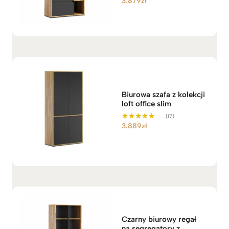
3.879
zł
Oceniono
5.00
na 5
Biurowa szafa z kolekcji
loft office slim
(17)
3.889
zł
Oceniono
5.00
na 5
Czarny biurowy regał
na segregatory z