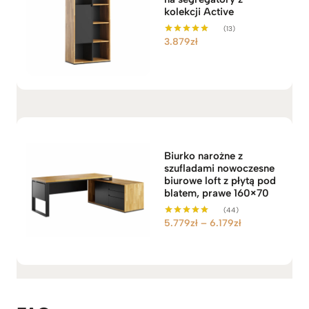
kolekcji Active
(13)
3.879
zł
Oceniono
5.00
na 5
Biurko narożne z
szufladami nowoczesne
biurowe loft z płytą pod
blatem, prawe 160×70
(44)
Z
5.779
zł
–
6.179
zł
Oceniono
5.00
a
na 5
k
r
e
s