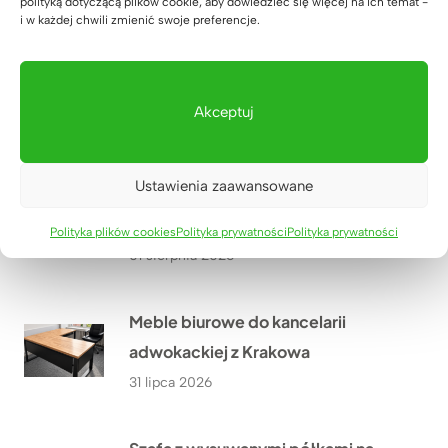
04 sierpnia 2026
polityką dotyczącą plików cookie, aby dowiedzieć się więcej na ich temat -
i w każdej chwili zmienić swoje preferencje.
Komoda biurowa dla Pana Rafała z
Przyszowic niedaleko Gliwic
Akceptuj
03 sierpnia 2026
Ustawienia zaawansowane
Nowoczesna poczekalnia dla
rodziców w Lucky Academy
Polityka plików cookies
Polityka prywatności
Polityka prywatności
01 sierpnia 2026
Meble biurowe do kancelarii
adwokackiej z Krakowa
31 lipca 2026