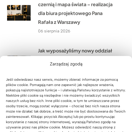
czernią i mapa świata – realizacja
dla biura projektowego Pana
Rafała z Warszawy
06 sierpnia 2026
Jak wyposażyliśmy nowy oddział
sklepu odzieżowego premium
Zarządzaj zgodą
Szach Mat w Jarosławiu?
05 sierpnia 2026
Jeśli odwiedzasz nasz serwis, możemy zbierać informacje za pomocą
plików cookie. Pomagają nam one zapewnić jak najlepsze wrażenia,
pokazują najistotniejsze funkcje - i ułatwiają Państwu korzystanie z witryny.
Niektóre pliki cookie są niezbędne i nie możemy świadczyć wszystkich
Nowoczesne stanowiska obsługi
naszych usług bez nich. Inne pliki cookie, w tym te umieszczane przez
klienta dla firmy ANDRA Andrzej
osoby trzecie, mogą zostać wyłączone - chociaż bez nich nasza strona
może nie działać tak dobrze, a treść może nie być dostosowana do Twoich
Dąbek w Opatowie niedaleko
zainteresowań. Klikając przycisk Akceptuj lub po prostu kontynuując
korzystanie z naszej strony internetowej, wyrażają Państwo zgodę na
Wrocławia
używanie przez nas plików cookie. Możesz odwiedzić naszą stronę z