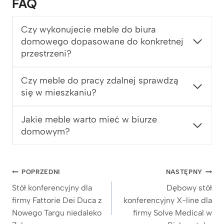
FAQ
c
e
n
Czy wykonujecie meble do biura
:
domowego dopasowane do konkretnej
o
przestrzeni?
d
5
Czy meble do pracy zdalnej sprawdzą
.
się w mieszkaniu?
7
7
9
Jakie meble warto mieć w biurze
z
domowym?
ł
d
o
Nawigacja
6
POPRZEDNI
NASTĘPNY
.
wpisu
Stół konferencyjny dla
Dębowy stół
1
firmy Fattorie Dei Duca z
konferencyjny X-line dla
7
Nowego Targu niedaleko
firmy Solve Medical w
9
z