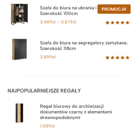
5.00
na 5
na
Szafa do biura na ubrania i segregatory.
PROD
PROMOCJA
podstawie
Szerokość 100cm
W
ocen
PROM
klientów
Zakres
3.489
zł
–
3.879
zł
cen:
Oceniony
44
5.00
na 5
od
na
3.489zł
Szafa do biura na segregatory zamykana.
podstawie
Szerokość 118cm
do
ocen
klientów
3.879zł
3.899
zł
Oceniony
62
5.00
na 5
na
podstawie
ocen
NAJPOPULARNIEJSZE REGAŁY
klientów
Regał biurowy do archiwizacji
dokumentów czarny z elementami
drewnopodobnymi
1.589
zł