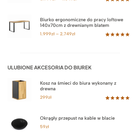
cen:
Oceniony
71
5.00
na 5
od
na
3.999zł
Biurko ergonomiczne do pracy loftowe
podstawie
140x70cm z drewnianym blatem
do
ocen
klientów
4.549zł
Zakres
1.999
zł
–
2.749
zł
cen:
Oceniony
92
5.00
na 5
od
na
1.999zł
podstawie
do
ocen
ULUBIONE AKCESORIA DO BIUREK
klientów
2.749zł
Kosz na śmieci do biura wykonany z
drewna
299
zł
Oceniony
33
5.00
na 5
na
Okrągły przepust na kable w blacie
podstawie
ocen
59
zł
klientów