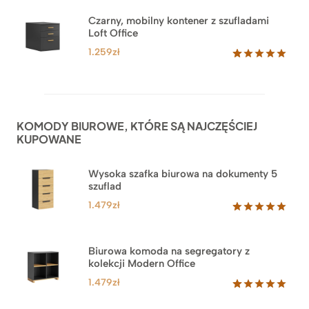
Czarny, mobilny kontener z szufladami
Loft Office
1.259
zł
Oceniony
52
5.00
na 5
na
podstawie
ocen
KOMODY BIUROWE, KTÓRE SĄ NAJCZĘŚCIEJ
klientów
KUPOWANE
Wysoka szafka biurowa na dokumenty 5
szuflad
1.479
zł
Oceniony
1
5.00
na 5
na
Biurowa komoda na segregatory z
podstawie
kolekcji Modern Office
oceny
klienta
1.479
zł
Oceniony
18