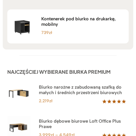
Kontenerek pod biurko na drukarkę,
mobilny
739
zł
NAJCZĘŚCIEJ WYBIERANE BIURKA PREMIUM
Biurko narożne z zabudowaną szafką do
małych i średnich przestrzeni biurowych
2.219
zł
Oceniony
1
5.00
na 5
na
Biurko dębowe biurowe Loft Office Plus
podstawie
Prawe
oceny
klienta
Zakres
3.999
zł
–
4.549
zł