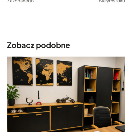
Zakopanego
Białymstoku
ł
Zobacz podobne