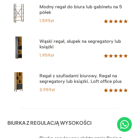
Modny regał do biura lub gabinetu na 5
półek
1.599
zł
Oceniony
46
5.00
na 5
na
Wąski regał, słupek na segregatory lub
podstawie
książki
ocen
klientów
1.959
zł
Oceniony
35
5.00
na 5
na
Regał z szufladami biurowy. Regał na
podstawie
segregatory lub książki. Loft office plus
ocen
klientów
3.959
zł
Oceniony
45
5.00
na 5
na
podstawie
ocen
BIURKA Z REGULACJĄ WYSOKOŚCI
klientów