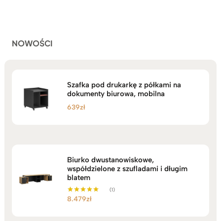
podstawie
do
ocen
klientów
2.749zł
NOWOŚCI
Szafka pod drukarkę z półkami na
dokumenty biurowa, mobilna
639
zł
Biurko dwustanowiskowe,
współdzielone z szufladami i długim
blatem
(1)
8.479
zł
Oceniono
5.00
na 5